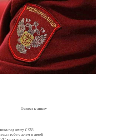
Возврат к списку
ников под лампу GX53
вы к работе летом и зимой
597 км на одном заряде