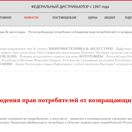
ФЕДЕРАЛЬНЫЙ ДИСТРИБЬЮТОР с 1997 года
мпании
новости
поставщикам
цены
акции
пар
ика & аксессуары
Роспотребнадзор потребовал соблюдения прав потребителей от возвра
/
инки направления свет & электро
ЦИФРОВАЯ ТЕХНИКА & АКСЕССУАРЫ
·
Цифровые 
памяти, flash диски
Sony
Nikon
Цифровые видеокамеры
Panasonic
Чистящие средства для т
ДЛЯ ДОМА
·
Новинки ассортимента товаров для дома
ФОТОТОВАРЫ
·
Фотоальбомы
Фот
ы
Фотобумага
Штативы
Минилабы
Imageart
Фотокиоски
Сувенирная продукция
Фотобизнес 
ПАНИИ
·
Акции
Распродажа товара
Информация о работе компании
Выставки
Сотрудниче
людения прав потребителей от возвращающи
вно сказаться на потребителях, в том числе - привести к потенциальному снижению цен
чальник Управления федерального госнадзора в области защиты прав потребителей Роспо