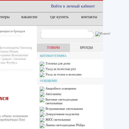
Войти в личный кабинет
тнеры
вакансии
где купить
контакты
щающихся брендов
фотоаппараты
Samsung
ТОВАРЫ
БРЕНДЫ
ехники
Новые
орамки
Компактные
БЫТОВАЯ ТЕХНИКА
/ рынок / смежные
ство
Футбол
Техника для дома
Уход за полостью рта
Уход за телом и волосами
ОСВЕЩЕНИЕ
Аварийное освещение
Автолампы
хся
Бытовые светодиодные
светильники
Встраиваемые светильники
Декоративная подсветка
, однако компаниям
требнадзора Олег
ЖКХ светильники
Лампы cветодиодные Philips