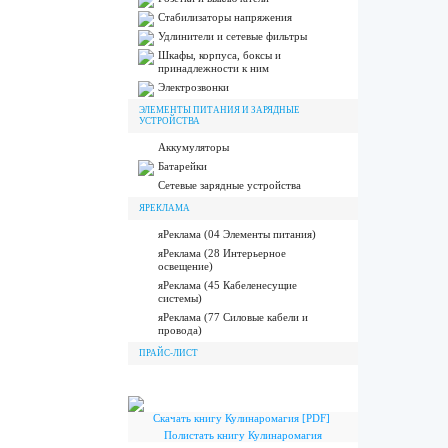
Стабилизаторы напряжения
Удлинители и сетевые фильтры
Шкафы, корпуса, боксы и
принадлежности к ним
Электрозвонки
ЭЛЕМЕНТЫ ПИТАНИЯ И ЗАРЯДНЫЕ
УСТРОЙСТВА
Аккумуляторы
Батарейки
Сетевые зарядные устройства
ЯРЕКЛАМА
яРеклама (04 Элементы питания)
яРеклама (28 Интерьерное
освещение)
яРеклама (45 Кабеленесущие
системы)
яРеклама (77 Силовые кабели и
провода)
ПРАЙС-ЛИСТ
Скачать книгу Кулинаромагия [PDF]
Полистать книгу Кулинаромагия