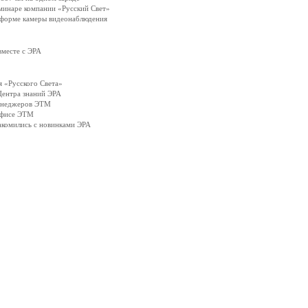
минаре компании «Русский Свет»
 форме камеры видеонаблюдения
вместе с ЭРА
 «Русского Света»
Центра знаний ЭРА
менеджеров ЭТМ
офисе ЭТМ
акомились с новинками ЭРА