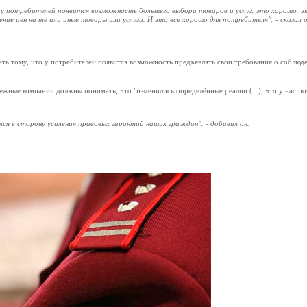
 у потребителей появится возможность большего выбора товаров и услуг, это хорошо, э
е цен на те или иные товары или услуги. И это все хорошо для потребителя", - сказал о
ть тому, что у потребителей появится возможность предъявлять свои требования о соблюд
ежные компании должны понимать, что "изменились определённые реалии (...), что у нас п
я в сторону усиления правовых гарантий наших граждан", - добавил он.