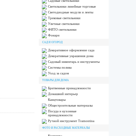
Садовые светильники
Светильники линейные торговые
Светодиодные модули и ленты
Трековые светильники
Уличные светильники
ФИТО светильники
Фонари
САД И ОГОРОД
Декоративное оформление сада
Декоративные украшения дома
Садовый инвентарь и инструменты
Системы полива
Уход за садом
ТОВАРЫ ДЛЯ ДОМА
Бритвенные принадлежности
Домашний интерьер
Канцтовары
Общестроительные материалы
Посуда и кухонные
принадлежности
Ручной инструмент Tramontina
ФОТО И РАСХОДНЫЕ МАТЕРИАЛЫ
Конверты