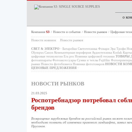
о ко
Компания
S3
Новости и события
Новости рынков
Цифровая техн
/
/
/
Новости новинок
Новости рынков
СВЕТ & ЭЛЕКТРО
·
Батарейки
Светотехника
Фонари
Эра
Трофи
Нов
Olympus
Canon
Компьютерная периферия
Аудиотехника
Kodak
Карты 
цифровые технологии
Era pro
Новинки цифровой техники
ТОВАРЫ 
фотоаппараты
Фотоаксессуары
Сумки и чехлы
Fujifilm
Фотопринтер
рынки
Новости фотобизнеса
Новинки фототоваров
НОВОСТИ КОМ
ЦЕНОВЫЕ ПРЕДЛОЖЕНИЯ
·
НОВОСТИ РЫНКОВ
21.03.2025
Роспотребнадзор потребовал соб
брендов
Возвращение зарубежных брендов на российский рынок может позити
необходимо помнить об изменении правового ландшафта, заявил на
Прусаков.