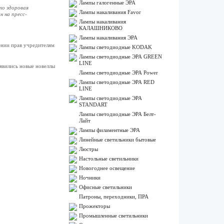
Лампы галогенные ЭРА
то здоровая
Лампы накаливания Favor
н на пресс-
Лампы накаливания
КАЛАШНИКОВО
Лампы накаливания ЭРА
ении прав учредителям
Лампы светодиодные KODAK
Лампы светодиодные ЭРА GREEN
LINE
оявились новые новеллы
Лампы светодиодные ЭРА Power
Лампы светодиодные ЭРА RED
LINE
Лампы светодиодные ЭРА
STANDART
Лампы светодиодные ЭРА Белт-
Лайт
Лампы филаментные ЭРА
Линейные светильники бытовые
Люстры
Настольные светильники
Новогоднее освещение
Ночники
Офисные светильники
Патроны, переходники, ПРА
Прожекторы
Промышленные светильники