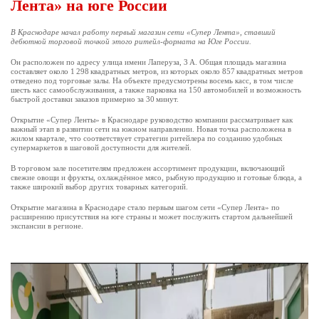
Лента» на юге России
В Краснодаре начал работу первый магазин сети «Супер Лента», ставший
дебютной торговой точкой этого ритейл‑формата на Юге России.
Он расположен по адресу улица имени Лаперуза, 3 А. Общая площадь магазина
составляет около 1 298 квадратных метров, из которых около 857 квадратных метров
отведено под торговые залы. На объекте предусмотрены восемь касс, в том числе
шесть касс самообслуживания, а также парковка на 150 автомобилей и возможность
быстрой доставки заказов примерно за 30 минут.
Открытие «Супер Ленты» в Краснодаре руководство компании рассматривает как
важный этап в развитии сети на южном направлении. Новая точка расположена в
жилом квартале, что соответствует стратегии ритейлера по созданию удобных
супермаркетов в шаговой доступности для жителей.
В торговом зале посетителям предложен ассортимент продукции, включающий
свежие овощи и фрукты, охлаждённое мясо, рыбную продукцию и готовые блюда, а
также широкий выбор других товарных категорий.
Открытие магазина в Краснодаре стало первым шагом сети «Супер Лента» по
расширению присутствия на юге страны и может послужить стартом дальнейшей
экспансии в регионе.