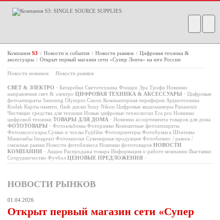
Компания
S3
Новости и события
Новости рынков
Цифровая техника &
/
/
/
аксессуары
Открыт первый магазин сети «Супер Лента» на юге России
/
Новости новинок
Новости рынков
СВЕТ & ЭЛЕКТРО
·
Батарейки
Светотехника
Фонари
Эра
Трофи
Новинки
направления свет & электро
ЦИФРОВАЯ ТЕХНИКА & АКСЕССУАРЫ
·
Цифровые
фотоаппараты
Samsung
Olympus
Canon
Компьютерная периферия
Аудиотехника
Kodak
Карты памяти, flash диски
Sony
Nikon
Цифровые видеокамеры
Panasonic
Чистящие средства для техники
Новые цифровые технологии
Era pro
Новинки
цифровой техники
ТОВАРЫ ДЛЯ ДОМА
·
Новинки ассортимента товаров для дома
ФОТОТОВАРЫ
·
Фотоальбомы
Фоторамки
Компактные фотоаппараты
Фотоаксессуары
Сумки и чехлы
Fujifilm
Фотопринтеры
Фотобумага
Штативы
Минилабы
Imageart
Фотокиоски
Сувенирная продукция
Фотобизнес / рынок /
смежные рынки
Новости фотобизнеса
Новинки фототоваров
НОВОСТИ
КОМПАНИИ
·
Акции
Распродажа товара
Информация о работе компании
Выставки
Сотрудничество
Футбол
ЦЕНОВЫЕ ПРЕДЛОЖЕНИЯ
·
НОВОСТИ РЫНКОВ
01.04.2026
Открыт первый магазин сети «Супер