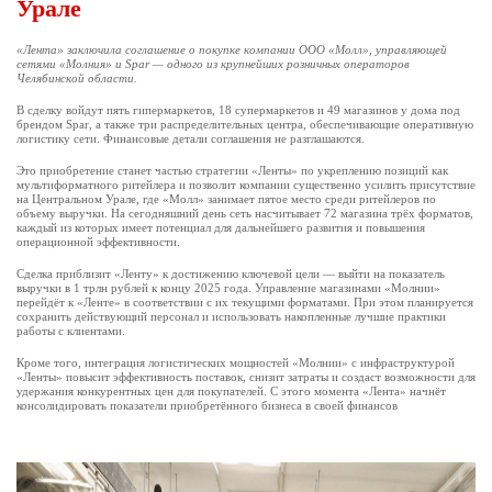
Урале
«Лента» заключила соглашение о покупке компании ООО «Молл», управляющей
сетями «Молния» и Spar — одного из крупнейших розничных операторов
Челябинской области.
В сделку войдут пять гипермаркетов, 18 супермаркетов и 49 магазинов у дома под
брендом Spar, а также три распределительных центра, обеспечивающие оперативную
логистику сети. Финансовые детали соглашения не разглашаются.
Это приобретение станет частью стратегии «Ленты» по укреплению позиций как
мультиформатного ритейлера и позволит компании существенно усилить присутствие
на Центральном Урале, где «Молл» занимает пятое место среди ритейлеров по
объему выручки. На сегодняшний день сеть насчитывает 72 магазина трёх форматов,
каждый из которых имеет потенциал для дальнейшего развития и повышения
операционной эффективности.
Сделка приблизит «Ленту» к достижению ключевой цели — выйти на показатель
выручки в 1 трлн рублей к концу 2025 года. Управление магазинами «Молнии»
перейдёт к «Ленте» в соответствии с их текущими форматами. При этом планируется
сохранить действующий персонал и использовать накопленные лучшие практики
работы с клиентами.
Кроме того, интеграция логистических мощностей «Молнии» с инфраструктурой
«Ленты» повысит эффективность поставок, снизит затраты и создаст возможности для
удержания конкурентных цен для покупателей. С этого момента «Лента» начнёт
консолидировать показатели приобретённого бизнеса в своей финансов