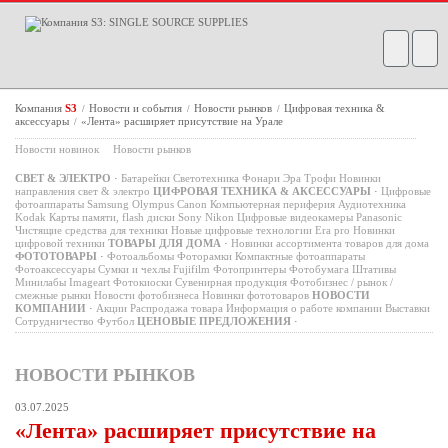
Компания
S3
Новости и события
Новости рынков
Цифровая техника &
/
/
/
аксессуары
«Лента» расширяет присутствие на Урале
/
Новости новинок
Новости рынков
СВЕТ & ЭЛЕКТРО
·
Батарейки
Светотехника
Фонари
Эра
Трофи
Новинки
направления свет & электро
ЦИФРОВАЯ ТЕХНИКА & АКСЕССУАРЫ
·
Цифровые
фотоаппараты
Samsung
Olympus
Canon
Компьютерная периферия
Аудиотехника
Kodak
Карты памяти, flash диски
Sony
Nikon
Цифровые видеокамеры
Panasonic
Чистящие средства для техники
Новые цифровые технологии
Era pro
Новинки
цифровой техники
ТОВАРЫ ДЛЯ ДОМА
·
Новинки ассортимента товаров для дома
ФОТОТОВАРЫ
·
Фотоальбомы
Фоторамки
Компактные фотоаппараты
Фотоаксессуары
Сумки и чехлы
Fujifilm
Фотопринтеры
Фотобумага
Штативы
Минилабы
Imageart
Фотокиоски
Сувенирная продукция
Фотобизнес / рынок /
смежные рынки
Новости фотобизнеса
Новинки фототоваров
НОВОСТИ
КОМПАНИИ
·
Акции
Распродажа товара
Информация о работе компании
Выставки
Сотрудничество
Футбол
ЦЕНОВЫЕ ПРЕДЛОЖЕНИЯ
·
НОВОСТИ РЫНКОВ
03.07.2025
«Лента» расширяет присутствие на