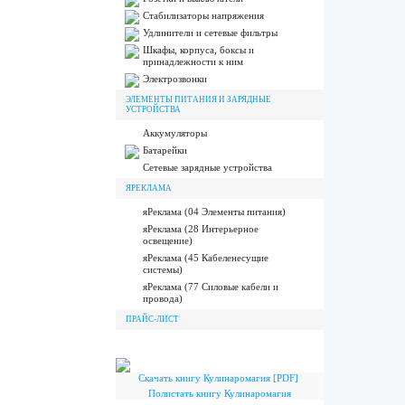
Стабилизаторы напряжения
Удлинители и сетевые фильтры
Шкафы, корпуса, боксы и
принадлежности к ним
Электрозвонки
ЭЛЕМЕНТЫ ПИТАНИЯ И ЗАРЯДНЫЕ
УСТРОЙСТВА
Аккумуляторы
Батарейки
Сетевые зарядные устройства
ЯРЕКЛАМА
яРеклама (04 Элементы питания)
яРеклама (28 Интерьерное
освещение)
яРеклама (45 Кабеленесущие
системы)
яРеклама (77 Силовые кабели и
провода)
ПРАЙС-ЛИСТ
Скачать книгу Кулинаромагия [PDF]
Полистать книгу Кулинаромагия