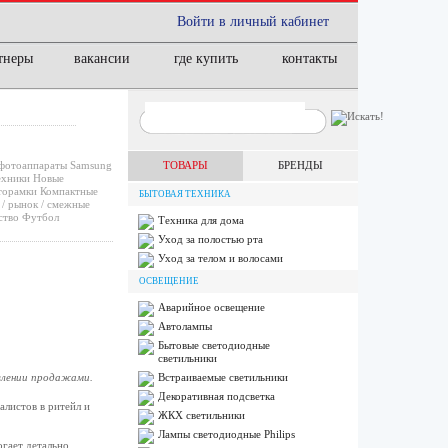
Войти в личный кабинет
тнеры
вакансии
где купить
контакты
фотоаппараты
Samsung
ТОВАРЫ
БРЕНДЫ
ехники
Новые
орамки
Компактные
БЫТОВАЯ ТЕХНИКА
/ рынок / смежные
ство
Футбол
Техника для дома
Уход за полостью рта
Уход за телом и волосами
ОСВЕЩЕНИЕ
Аварийное освещение
Автолампы
Бытовые светодиодные
светильники
влении продажами.
Встраиваемые светильники
Декоративная подсветка
листов в ритейл и
ЖКХ светильники
Лампы cветодиодные Philips
гает детально