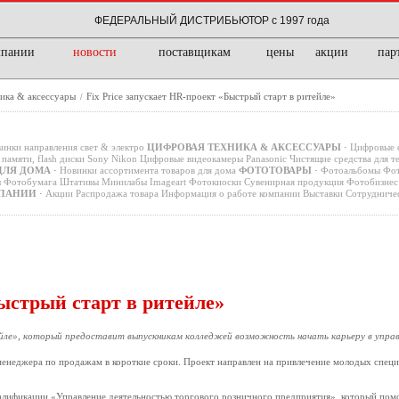
ФЕДЕРАЛЬНЫЙ ДИСТРИБЬЮТОР с 1997 года
мпании
новости
поставщикам
цены
акции
пар
ика & аксессуары
Fix Price запускает HR-проект «Быстрый старт в ритейле»
/
инки направления свет & электро
ЦИФРОВАЯ ТЕХНИКА & АКСЕССУАРЫ
·
Цифровые 
памяти, flash диски
Sony
Nikon
Цифровые видеокамеры
Panasonic
Чистящие средства для т
ДЛЯ ДОМА
·
Новинки ассортимента товаров для дома
ФОТОТОВАРЫ
·
Фотоальбомы
Фот
ы
Фотобумага
Штативы
Минилабы
Imageart
Фотокиоски
Сувенирная продукция
Фотобизнес 
ПАНИИ
·
Акции
Распродажа товара
Информация о работе компании
Выставки
Сотрудниче
Быстрый старт в ритейле»
ейле», который предоставит выпускникам колледжей возможность начать карьеру в упра
енеджера по продажам в короткие сроки. Проект направлен на привлечение молодых специа
алификации «Управление деятельностью торгового розничного предприятия», который помо