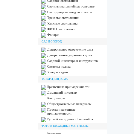
Садовые светильники
Светильники линейные торговые
Светодиодные модули и ленты
Трековые светильники
Уличные светильники
ФИТО светильники
Фонари
САД И ОГОРОД
Декоративное оформление сада
Декоративные украшения дома
Садовый инвентарь и инструменты
Системы полива
Уход за садом
ТОВАРЫ ДЛЯ ДОМА
Бритвенные принадлежности
Домашний интерьер
Канцтовары
Общестроительные материалы
Посуда и кухонные
принадлежности
Ручной инструмент Tramontina
ФОТО И РАСХОДНЫЕ МАТЕРИАЛЫ
Конверты