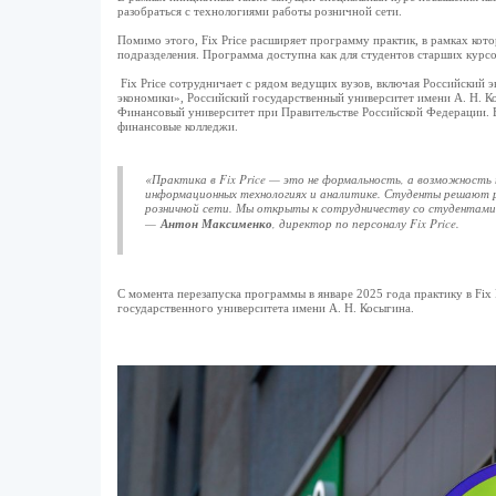
разобраться с технологиями работы розничной сети.
Помимо этого, Fix Price расширяет программу практик, в рамках кот
подразделения. Программа доступна как для студентов старших курсов
Fix Price сотрудничает с рядом ведущих вузов, включая Российский 
экономики», Российский государственный университет имени А. Н. К
Финансовый университет при Правительстве Российской Федерации. 
финансовые колледжи.
«Практика в Fix Price — это не формальность, а возможность 
информационных технологиях и аналитике. Студенты решают р
розничной сети. Мы открыты к сотрудничеству со студентами
—
Антон Максименко
, директор по персоналу Fix Price.
С момента перезапуска программы в январе 2025 года практику в Fix
государственного университета имени А. Н. Косыгина.