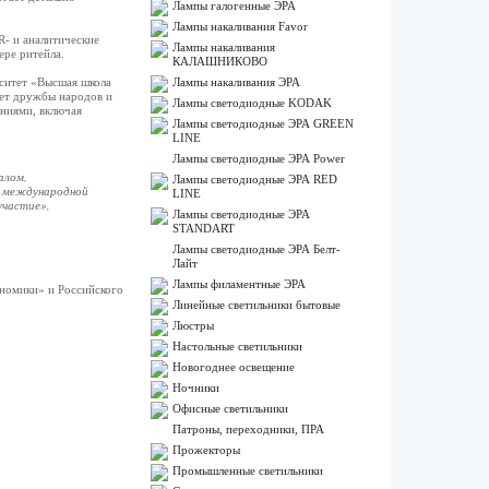
Лампы галогенные ЭРА
Лампы накаливания Favor
R- и аналитические
Лампы накаливания
ере ритейла.
КАЛАШНИКОВО
рситет «Высшая школа
Лампы накаливания ЭРА
тет дружбы народов и
Лампы светодиодные KODAK
ниями, включая
Лампы светодиодные ЭРА GREEN
LINE
Лампы светодиодные ЭРА Power
алом,
Лампы светодиодные ЭРА RED
в международной
LINE
 участие»
,
Лампы светодиодные ЭРА
STANDART
Лампы светодиодные ЭРА Белт-
Лайт
Лампы филаментные ЭРА
ономики» и Российского
Линейные светильники бытовые
Люстры
Настольные светильники
Новогоднее освещение
Ночники
Офисные светильники
Патроны, переходники, ПРА
Прожекторы
Промышленные светильники