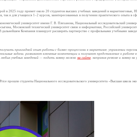
орой в 2025 году примет около 20 студентов высших учебных заведений в маркетинговые, H
, так и для учащихся 1–2 курсов, заинтересованных в получении практического опыта в сф
экономический университет имени Г. В. Плеханова, Национальный исследовательский униве
осыгина, Московский технический университет связи и информатики, Российский универси
В дальнейшем Компания планирует расширять партнерство с профильными учебными заведе
получить прикладной опыт работы с бизнес-процессами в маркетинге, управлении персон
еальные задачи, развивают ключевые компетенции и получают представление о работе 
 любых учебных заведений — подать заявку можно
, направив резюме и заявку на
на сайте
 Price прошли студенты Национального исследовательского университета «Высшая школа эк