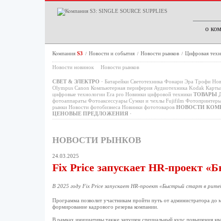
о ко
Компания
S3
Новости и события
Новости рынков
Цифровая техн
/
/
/
Новости новинок
Новости рынков
СВЕТ & ЭЛЕКТРО
·
Батарейки
Светотехника
Фонари
Эра
Трофи
Нов
Olympus
Canon
Компьютерная периферия
Аудиотехника
Kodak
Карты 
цифровые технологии
Era pro
Новинки цифровой техники
ТОВАРЫ 
фотоаппараты
Фотоаксессуары
Сумки и чехлы
Fujifilm
Фотопринтер
рынки
Новости фотобизнеса
Новинки фототоваров
НОВОСТИ КОМ
ЦЕНОВЫЕ ПРЕДЛОЖЕНИЯ
·
НОВОСТИ РЫНКОВ
24.03.2025
Fix Price запускает HR-проект «
В 2025 году Fix Price запускает HR-проект «Быстрый старт в рит
Программа позволит участникам пройти путь от администратора до м
формирование кадрового резерва компании.
В рамках инициативы также запущен специальный курс повышения кв