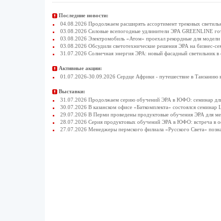
Последние новости:
04.08.2026 Продолжаем расширять ассортимент трековых светиль
03.08.2026 Силовые всепогодные удлинители ЭРА GREENLINE гото
03.08.2026 Электромобиль «Атом» проехал рекордные для модели 
03.08.2026 Обсудили светотехнические решения ЭРА на бизнес-се
31.07.2026 Солнечная энергия ЭРА: новый фасадный светильник в
Активные акции:
01.07.2026-30.09.2026 Сердце Африки - путешествие в Танзанию 
Выставки:
31.07.2026 Продолжаем серию обучений ЭРА в ЮФО: семинар для
30.07.2026 В казанском офисе «Баткомплекта» состоялся семинар 
29.07.2026 В Перми проведены продуктовые обучения ЭРА для 
28.07.2026 Серия продуктовых обучений ЭРА в ЮФО: встреча в 
27.07.2026 Менеджеры пермского филиала «Русского Света» позн