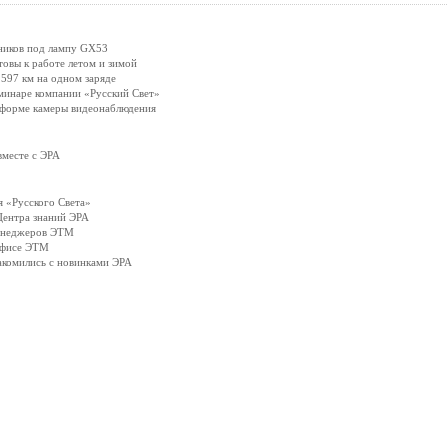
ников под лампу GX53
вы к работе летом и зимой
597 км на одном заряде
минаре компании «Русский Свет»
 форме камеры видеонаблюдения
вместе с ЭРА
 «Русского Света»
Центра знаний ЭРА
менеджеров ЭТМ
офисе ЭТМ
акомились с новинками ЭРА