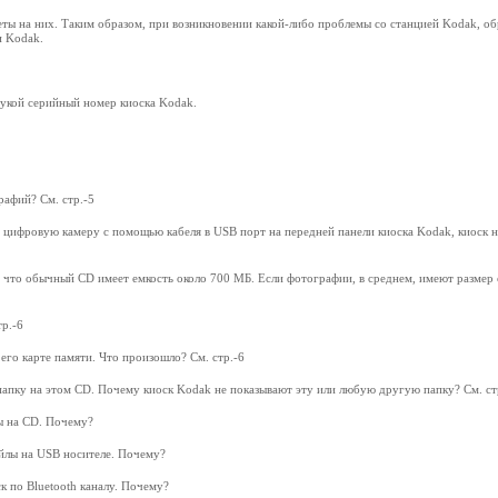
еты на них. Таким образом, при возникновении какой-либо проблемы со станцией Kodak, об
и Kodak.
рукой серийный номер киоска Kodak.
рафий? См. стр.-5
 цифровую камеру с помощью кабеля в USB порт на передней панели киоска Kodak, киоск н
 что обычный CD имеет емкость около 700 MБ. Если фотографии, в среднем, имеют размер
р.-6
его карте памяти. Что произошло? См. стр.-6
 папку на этом CD. Почему киоск Kodak не показывают эту или любую другую папку? См. ст
лы на CD. Почему?
айлы на USB носителе. Почему?
к по Bluetooth каналу. Почему?