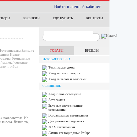
Войти в личный кабинет
тнеры
вакансии
где купить
контакты
фотоаппараты
Samsung
ТОВАРЫ
БРЕНДЫ
ехники
Новые
орамки
Компактные
БЫТОВАЯ ТЕХНИКА
/ рынок / смежные
ство
Футбол
Техника для дома
Уход за полостью рта
Уход за телом и волосами
ОСВЕЩЕНИЕ
Аварийное освещение
Автолампы
Бытовые светодиодные
светильники
Встраиваемые светильники
х пользователя. Не
Декоративная подсветка
 киоска. Важно то,
ЖКХ светильники
Лампы cветодиодные Philips