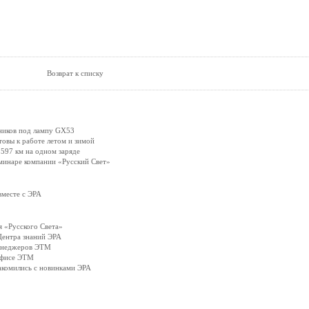
Возврат к списку
ников под лампу GX53
вы к работе летом и зимой
597 км на одном заряде
минаре компании «Русский Свет»
вместе с ЭРА
 «Русского Света»
Центра знаний ЭРА
менеджеров ЭТМ
офисе ЭТМ
акомились с новинками ЭРА