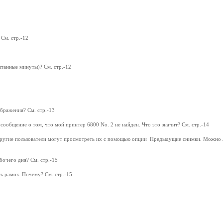
 См. стр.-12
итанные минуты)? См. стр.-12
ображения? См. стр.-13
ообщение о том, что мой принтер 6800 No. 2 не найден. Что это значит? См. стр.-14
 другие пользователи могут просмотреть их с помощью опции Предыдущие снимки. Можно л
бочего дня? См. стр.-15
ь рамок. Почему? См. стр.-15