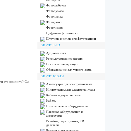
Фотоальбомы
Фотобумага
Фотопленка
Фоторамки
Фотохимия
Цифровые фотокиоски
Штативы и чехлы для фототехники
ЭЛЕКТРОНИКА
Аудиотехника
Компьютерная переферия
Носители информации
Оборудование для умного дома
ЭЛЕКТРОТОВАРЫ
и это изменить? См.
Аксессуары для электромонтажа
Инструменты для электромонтажа
Кабеленесущие системы
Кабель
Низковольтное оборудование
Паяльное оборудование и
аксессуары
Разъёмы, переходники, ТВ
делители
Розетки и выключатели