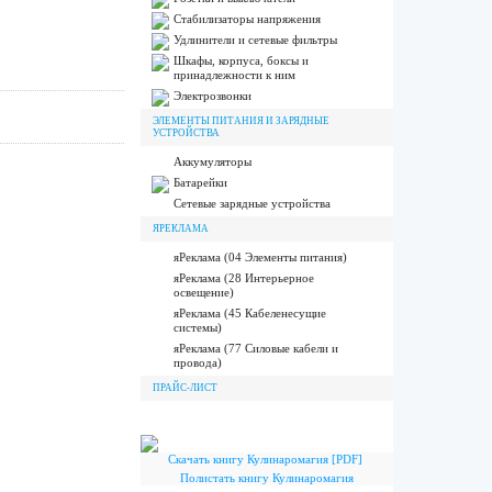
Стабилизаторы напряжения
Удлинители и сетевые фильтры
Шкафы, корпуса, боксы и
принадлежности к ним
Электрозвонки
ЭЛЕМЕНТЫ ПИТАНИЯ И ЗАРЯДНЫЕ
УСТРОЙСТВА
Аккумуляторы
Батарейки
Сетевые зарядные устройства
ЯРЕКЛАМА
яРеклама (04 Элементы питания)
яРеклама (28 Интерьерное
освещение)
яРеклама (45 Кабеленесущие
системы)
яРеклама (77 Силовые кабели и
провода)
ПРАЙС-ЛИСТ
Скачать книгу Кулинаромагия [PDF]
Полистать книгу Кулинаромагия