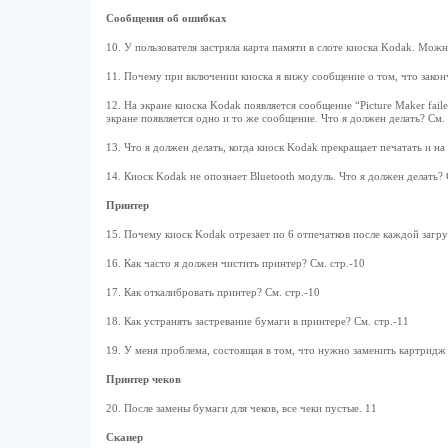
Сообщения об ошибках
10. У пользователя застряла карта памяти в слоте киоска Kodak. Можн
11. Почему при включении киоска я вижу сообщение о том, что законч
12. На экране киоска Kodak появляется сообщение “Picture Maker faile
экране появляется одно и то же сообщение. Что я должен делать? См. 
13. Что я должен делать, когда киоск Kodak прекращает печатать и на
14. Киоск Kodak не опознает Bluetooth модуль. Что я должен делать? 
Принтер
15. Почему киоск Kodak отрезает по 6 отпечатков после каждой загру
16. Как часто я должен чистить принтер? См. стр.-10
17. Как откалибровать принтер? См. стр.-10
18. Как устранять застревание бумаги в принтере? См. стр.-11
19. У меня проблема, состоящая в том, что нужно заменить картридж с
Принтер чеков
20. После замены бумаги для чеков, все чеки пустые. 11
Сканер