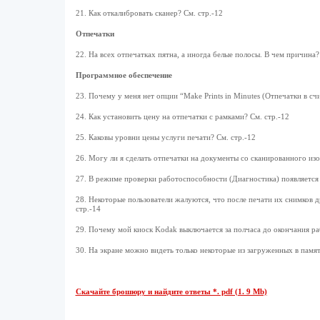
21. Как откалибровать сканер? См. стр.-12
Отпечатки
22. На всех отпечатках пятна, а иногда белые полосы. В чем причина?
Программное обеспечение
23. Почему у меня нет опции “Make Prints in Minutes (Отпечатки в сч
24. Как установить цену на отпечатки с рамками? См. стр.-12
25. Каковы уровни цены услуги печати? См. стр.-12
26. Могу ли я сделать отпечатки на документы со сканированного из
27. В режиме проверки работоспособности (Диагностика) появляется с
28. Некоторые пользователи жалуются, что после печати их снимков
стр.-14
29. Почему мой киоск Kodak выключается за полчаса до окончания ра
30. На экране можно видеть только некоторые из загруженных в памят
Скачайте брошюру и найдите ответы *. pdf (1. 9 Mb)