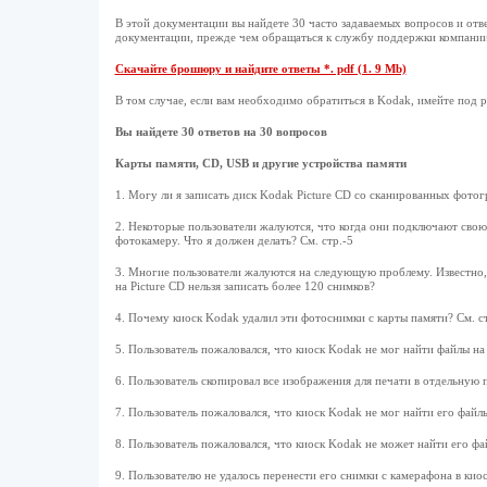
В этой документации вы найдете 30 часто задаваемых вопросов и отв
документации, прежде чем обращаться к службу поддержки компани
Скачайте брошюру и найдите ответы *. pdf (1. 9 Mb)
В том случае, если вам необходимо обратиться в Kodak, имейте под 
Вы найдете 30 ответов на 30 вопросов
Карты памяти, CD, USB и другие устройства памяти
1. Могу ли я записать диск Kodak Picture CD со сканированных фотог
2. Некоторые пользователи жалуются, что когда они подключают свою
фотокамеру. Что я должен делать? См. стр.-5
3. Многие пользователи жалуются на следующую проблему. Известно,
на Picture CD нельзя записать более 120 снимков?
4. Почему киоск Kodak удалил эти фотоснимки с карты памяти? См. ст
5. Пользователь пожаловался, что киоск Kodak не мог найти файлы на 
6. Пользователь скопировал все изображения для печати в отдельную
7. Пользователь пожаловался, что киоск Kodak не мог найти его фай
8. Пользователь пожаловался, что киоск Kodak не может найти его ф
9. Пользователю не удалось перенести его снимки с камерафона в киос