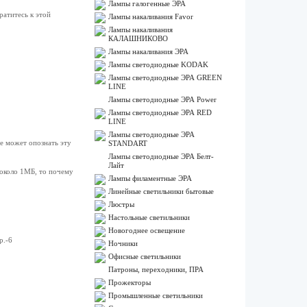
Лампы галогенные ЭРА
ратитесь к этой
Лампы накаливания Favor
Лампы накаливания
КАЛАШНИКОВО
Лампы накаливания ЭРА
Лампы светодиодные KODAK
Лампы светодиодные ЭРА GREEN
LINE
Лампы светодиодные ЭРА Power
Лампы светодиодные ЭРА RED
LINE
Лампы светодиодные ЭРА
е может опознать эту
STANDART
Лампы светодиодные ЭРА Белт-
Лайт
 около 1MБ, то почему
Лампы филаментные ЭРА
Линейные светильники бытовые
Люстры
Настольные светильники
Новогоднее освещение
р.-6
Ночники
Офисные светильники
Патроны, переходники, ПРА
Прожекторы
Промышленные светильники