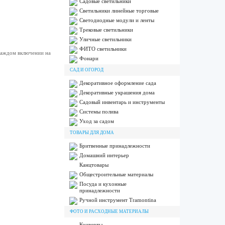
Садовые светильники
Светильники линейные торговые
Светодиодные модули и ленты
Трековые светильники
Уличные светильники
ФИТО светильники
и каждом включении на
Фонари
САД И ОГОРОД
Декоративное оформление сада
Декоративные украшения дома
Садовый инвентарь и инструменты
Системы полива
Уход за садом
ТОВАРЫ ДЛЯ ДОМА
Бритвенные принадлежности
Домашний интерьер
Канцтовары
Общестроительные материалы
Посуда и кухонные
принадлежности
Ручной инструмент Tramontina
ФОТО И РАСХОДНЫЕ МАТЕРИАЛЫ
Конверты