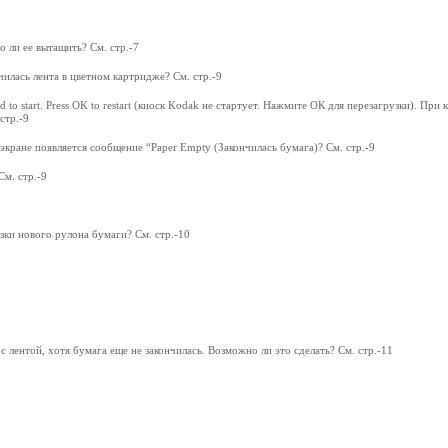
о ли ее вытащить? См. стр.-7
илась лента в цветном картридже? См. стр.-9
d to start. Press OK to restart (киоск Kodak не стартует. Нажмите ОК для перезагрузки). Пр
стр.-9
 экране появляется сообщение “Paper Empty (Закончилась бумага)? См. стр.-9
См. стр.-9
зки нового рулона бумаги? См. стр.-10
 лентой, хотя бумага еще не закончилась. Возможно ли это сделать? См. стр.-11