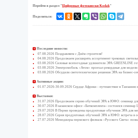
Перейти в раздел "
Цифровые фотокиоски Kodak
"
Поделиться:
Последние новости:
07.08.2026 Поздравляем с Днём строителя!
04.08.2026 Продолжаем расширять ассортимент трековых светиль
03.08.2026 Силовые всепогодные удлинители ЭРА GREENLINE гото
03.08.2026 Электромобиль «Атом» проехал рекордные для модели 
03.08.2026 Обсудили светотехнические решения ЭРА на бизнес-се
Активные акции:
01.07.2026-30.09.2026 Сердце Африки - путешествие в Танзанию 
Выставки:
31.07.2026 Продолжаем серию обучений ЭРА в ЮФО: семинар для
30.07.2026 В казанском офисе «Баткомплекта» состоялся семинар 
29.07.2026 В Перми проведены продуктовые обучения ЭРА для 
28.07.2026 Серия продуктовых обучений ЭРА в ЮФО: встреча в 
27.07.2026 Менеджеры пермского филиала «Русского Света» позн