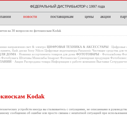
ФЕДЕРАЛЬНЫЙ ДИСТРИБЬЮТОР с 1997 года
мпании
новости
поставщикам
цены
акции
пар
ветов на 30 вопросов по фотокиоскам Kodak
инки направления свет & электро
ЦИФРОВАЯ ТЕХНИКА & АКСЕССУАРЫ
·
Цифровые 
памяти, flash диски
Sony
Nikon
Цифровые видеокамеры
Panasonic
Чистящие средства для т
ДЛЯ ДОМА
·
Новинки ассортимента товаров для дома
ФОТОТОВАРЫ
·
Фотоальбомы
Фот
ы
Фотобумага
Штативы
Минилабы
Imageart
Фотокиоски
Сувенирная продукция
Фотобизнес 
ПАНИИ
·
Акции
Распродажа товара
Информация о работе компании
Выставки
Сотрудниче
токиоскам Kodak
ехнических устройств иногда вы сталкиваетесь с ситуациями, не описанными в руководства
анному сообщению об ошибке или просто связана с нештатной ситуацией при использовании