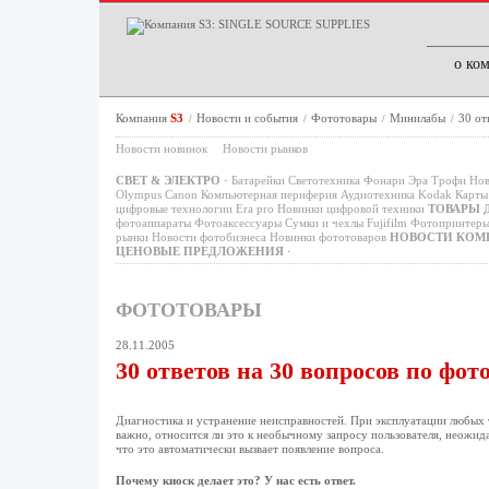
о ко
Компания
S3
Новости и события
Фототовары
Минилабы
30 от
/
/
/
/
Новости новинок
Новости рынков
СВЕТ & ЭЛЕКТРО
·
Батарейки
Светотехника
Фонари
Эра
Трофи
Нов
Olympus
Canon
Компьютерная периферия
Аудиотехника
Kodak
Карты 
цифровые технологии
Era pro
Новинки цифровой техники
ТОВАРЫ 
фотоаппараты
Фотоаксессуары
Сумки и чехлы
Fujifilm
Фотопринтер
рынки
Новости фотобизнеса
Новинки фототоваров
НОВОСТИ КОМ
ЦЕНОВЫЕ ПРЕДЛОЖЕНИЯ
·
ФОТОТОВАРЫ
28.11.2005
30 ответов на 30 вопросов по фо
Диагностика и устранение неисправностей. При эксплуатации любых т
важно, относится ли это к необычному запросу пользователя, неожид
что это автоматически вызвает появление вопроса.
Почему киоск делает это? У нас есть ответ.