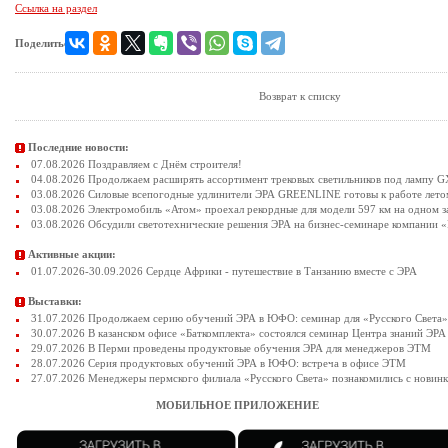
Ссылка на раздел
Поделиться:
Возврат к списку
Последние новости:
07.08.2026 Поздравляем с Днём строителя!
04.08.2026 Продолжаем расширять ассортимент трековых светильников под лампу 
03.08.2026 Силовые всепогодные удлинители ЭРА GREENLINE готовы к работе лето
03.08.2026 Электромобиль «Атом» проехал рекордные для модели 597 км на одном з
03.08.2026 Обсудили светотехнические решения ЭРА на бизнес-семинаре компании «
Активные акции:
01.07.2026-30.09.2026 Сердце Африки - путешествие в Танзанию вместе с ЭРА
Выставки:
31.07.2026 Продолжаем серию обучений ЭРА в ЮФО: семинар для «Русского Света»
30.07.2026 В казанском офисе «Баткомплекта» состоялся семинар Центра знаний ЭРА
29.07.2026 В Перми проведены продуктовые обучения ЭРА для менеджеров ЭТМ
28.07.2026 Серия продуктовых обучений ЭРА в ЮФО: встреча в офисе ЭТМ
27.07.2026 Менеджеры пермского филиала «Русского Света» познакомились с новин
МОБИЛЬНОЕ ПРИЛОЖЕНИЕ