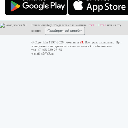
Нашли ошибку? Выделите её и нажмите
+
или на эту
Ctrl
Enter
кнопку
Сообщить об ошибке
© Copyright 1997-2026. Компания
S3
. Все права защищены. При
копировании материалов ссылка на
www.s3.ru
обязательна.
тел. +7 495 739-25-65
e-mail:
s3@s3.ru