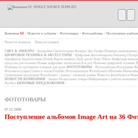
Компания
S3
Новости и события
Фототовары
Фотоальбомы
Поступление альбомо
/
/
/
/
Новости новинок
Новости рынков
СВЕТ & ЭЛЕКТРО
·
Батарейки
Светотехника
Фонари
Эра
Трофи
Новинки направления 
ЦИФРОВАЯ ТЕХНИКА & АКСЕССУАРЫ
·
Цифровые фотоаппараты
Samsung
Olymp
периферия
Аудиотехника
Kodak
Карты памяти, flash диски
Sony
Nikon
Цифровые видео
средства для техники
Новые цифровые технологии
Era pro
Новинки цифровой техники
Новинки ассортимента товаров для дома
ФОТОТОВАРЫ
·
Фотоальбомы
Фоторамки
Ко
Фотоаксессуары
Сумки и чехлы
Fujifilm
Фотопринтеры
Фотобумага
Штативы
Минилаб
Сувенирная продукция
Фотобизнес / рынок / смежные рынки
Новости фотобизнеса
Нови
НОВОСТИ КОМПАНИИ
·
Акции
Распродажа товара
Информация о работе компании
Футбол
ЦЕНОВЫЕ ПРЕДЛОЖЕНИЯ
·
ФОТОТОВАРЫ
07.12.2008
Поступление альбомов Image Art на 36 Фо