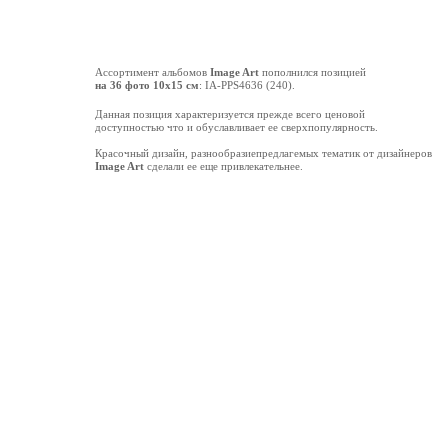
Ассортимент альбомов
Image Art
пополнился позицией
на 36 фото 10х15 см
: IA-PPS4636 (240).
Данная позиция характеризуется прежде всего ценовой
доступностью что и обуславливает ее сверхпопулярность.
Красочный дизайн, разнообразиепредлагемых тематик от дизайнеров
Image Art
сделали ее еще привлекательнее.