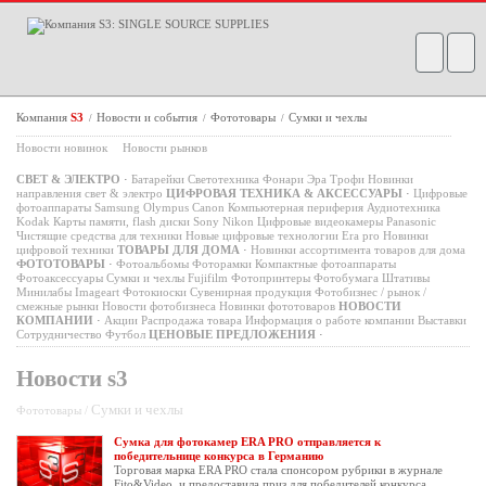
Компания
S3
Новости и события
Фототовары
Сумки и чехлы
/
/
/
Новости новинок
Новости рынков
СВЕТ & ЭЛЕКТРО
·
Батарейки
Светотехника
Фонари
Эра
Трофи
Новинки
направления свет & электро
ЦИФРОВАЯ ТЕХНИКА & АКСЕССУАРЫ
·
Цифровые
фотоаппараты
Samsung
Olympus
Canon
Компьютерная периферия
Аудиотехника
Kodak
Карты памяти, flash диски
Sony
Nikon
Цифровые видеокамеры
Panasonic
Чистящие средства для техники
Новые цифровые технологии
Era pro
Новинки
цифровой техники
ТОВАРЫ ДЛЯ ДОМА
·
Новинки ассортимента товаров для дома
ФОТОТОВАРЫ
·
Фотоальбомы
Фоторамки
Компактные фотоаппараты
Фотоаксессуары
Сумки и чехлы
Fujifilm
Фотопринтеры
Фотобумага
Штативы
Минилабы
Imageart
Фотокиоски
Сувенирная продукция
Фотобизнес / рынок /
смежные рынки
Новости фотобизнеса
Новинки фототоваров
НОВОСТИ
КОМПАНИИ
·
Акции
Распродажа товара
Информация о работе компании
Выставки
Сотрудничество
Футбол
ЦЕНОВЫЕ ПРЕДЛОЖЕНИЯ
·
Новости s3
Сумки и чехлы
Фототовары /
Сумка для фотокамер ERA PRO отправляется к
победительнице конкурса в Германию
Торговая марка ERA PRO стала спонсором рубрики в журнале
Fito&Video, и предоставила приз для победителей конкурса