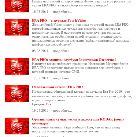
Вышел мартовский номер журнала 4snowmag, где есть рассказ про
сумки ERA PRO, а также обзор нескольких моделей.
16.03.2011
подробнее...
ERA PRO – в журнале Foto&Video
Журнал Foto&Video пишет о новинках торговой марки ERA PRO –
многофункциональных чехлах для смартфонов, плейеров и
компактных камер. В мартовском номере журнала описаны
отличительные особенности новой коллекции: модные цвета,
инновационные решения для ткани (нейлонтериленовый комплекс),
комфорт для потребителей.
05.03.2011
подробнее...
ERA PRO: защитим ноутбуки Защитников Отечества!
Накануне всеми любимого праздника Настоящих Мужчин бренд
ERA PRO представил новую серию рюкзаков для ноутбуков, о
которой написали сетевые СМИ.
17.02.2011
подробнее...
Обновленный каталог ERA PRO
Представляем обновленный каталог продукции Era Pro 2010 - это
высококачественные, стильные и удобные чехлы и сумки для фото,
видео и медиатехники.
Бренды:
Era
19.04.2010
подробнее...
Оригинальные сумки, чехлы и аксессуары KODAK (новая
коллекция)
Уважаемые клиенты! Рады сообщить Вам, что на наш склад
поступил ассортимент оригинальных чехлов