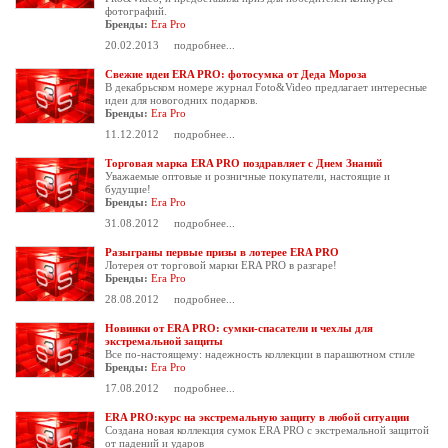
фотографий.
Бренды:
Era Pro
20.02.2013
подробнее...
Свежие идеи ERA PRO: фотосумка от Деда Мороза
В декабрьском номере журнал Foto&Video предлагает интересные
идеи для новогодних подарков.
Бренды:
Era Pro
11.12.2012
подробнее...
Торговая марка ERA PRO поздравляет с Днем Знаний
Уважаемые оптовые и розничные покупатели, настоящие и
будущие!
Бренды:
Era Pro
31.08.2012
подробнее...
Разыграны первые призы в лотерее ERA PRO
Лотерея от
торговой марки ERA PRO
в разгаре!
Бренды:
Era Pro
28.08.2012
подробнее...
Новинки от ERA PRO: сумки-спасатели и чехлы для
экстремальной защиты
Все по-настоящему: надежность коллекции в парашютном стиле
Бренды:
Era Pro
17.08.2012
подробнее...
ERA PRO:курс на экстремальную защиту в любой ситуации
Создана новая коллекция сумок ERA PRO с экстремальной защитой
от падений и ударов