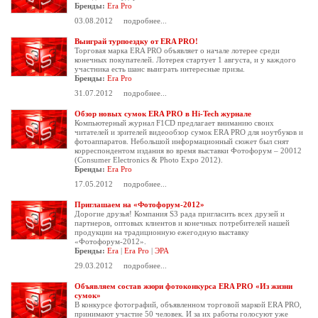
Бренды:
Era Pro
03.08.2012
подробнее...
Выиграй турпоездку от ERA PRO!
Торговая марка ERA PRO объявляет о начале лотерее среди
конечных покупателей. Лотерея стартует 1 августа, и у каждого
участника есть шанс выиграть интересные призы.
Бренды:
Era Pro
31.07.2012
подробнее...
Обзор новых сумок ERA PRO в Hi-Tech журнале
Компьютерный журнал F1CD предлагает вниманию своих
читателей и зрителей видеообзор сумок ERA PRO для ноутбуков и
фотоаппаратов. Небольшой информационный сюжет был снят
корреспондентом издания во время выставки Фотофорум – 20012
(Consumer Electronics & Photo Expo 2012).
Бренды:
Era Pro
17.05.2012
подробнее...
Приглашаем на «Фотофорум-2012»
Дорогие друзья! Компания S3 рада пригласить всех друзей и
партнеров, оптовых клиентов и конечных потребителей нашей
продукции на традиционную ежегодную выставку
«Фотофорум-2012».
Бренды:
Era
|
Era Pro
|
ЭРА
29.03.2012
подробнее...
Объявляем состав жюри фотоконкурса ERA PRO «Из жизни
сумок»
В конкурсе фотографий, объявленном торговой маркой ERA PRO,
принимают участие 50 человек. И за их работы голосуют уже