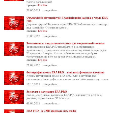
тысячи болельщиков!
Бренды:
Era Pro
26.03.2012
подробнее...
Объявляется фотоконкурс! Главный приз: камера в чехле ERA
PRO
Дорогие друзья! Торговая марка ERA PRO объявляет фотоконкурс
под названием «Из жизни сумок».
Бренды:
Era Pro
13.03.2012
подробнее...
Романтичные и практичные сумки для современной техники
Торговая марка ERA PRO поздравляет с наступающими
праздниками, и предлагает замечательные варианты подарков для
23 февраля и 8 марта. К этим событиям можно подобрать
трогательные, но в то же время очень полезные подарки.
Бренды:
Era Pro
21.02.2012
подробнее...
Фотографии сумок ERA PRO – в полиграфическом качестве
Нужны фотографии сумок ERA PRO? Они доступны для
скачивания в полиграфическом качестве на сайте
www.era-pro.com
.
17.10.2011
подробнее...
Sostav.ru о календаре ERA PRO
Выход «весеннего» календаря ERA PRO анонсирует ресурс о
рекламе, маркетинге и PR Sostav.ru
06.04.2011
подробнее...
ERA PRO - в СМИ формата new media