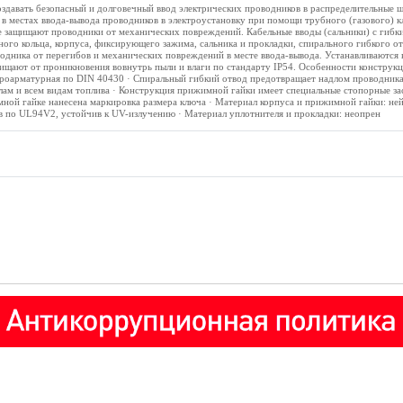
оздавать безопасный и долговечный ввод электрических проводников в распределительные 
 в местах ввода-вывода проводников в электроустановку при помощи трубного (газового) 
же защищают проводники от механических повреждений. Кабельные вводы (сальники) c гибк
ного кольца, корпуса, фиксирующего зажима, сальника и прокладки, спирального гибкого о
дника от перегибов и механических повреждений в месте ввода-вывода. Устанавливаются в
ищают от проникновения вовнутрь пыли и влаги по стандарту IP54. Особенности конструкц
троарматурная по DIN 40430 · Спиральный гибкий отвод предотвращает надлом проводника
слам и всем видам топлива · Конструкция прижимной гайки имеет специальные стопорные за
ой гайке нанесена маркировка размера ключа · Материал корпуса и прижимной гайки: ней
в по UL94V2, устойчив к UV-излучению · Материал уплотнителя и прокладки: неопрен