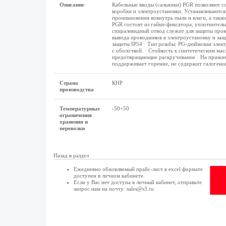
Описание
Кабельные вводы (сальники) PGR позволяют с
коробки и электроустановки. Устанавливаются
проникновения вовнутрь пыли и влаги, а так
PGR состоят из гайки-фиксатора, уплотнитель
спиралевидный отвод служит для защиты прово
вывода проводников в электроустановку и защ
защиты IP54 · Тип резьбы: PG-дюймовая элек
с оболочкой. · Стойкость к синтетическим ма
предотвращающие раскручивание · На прижимн
поддерживает горение, не содержит галогено
Страна
КНР
производства
Температурные
-50+50
ограничения
хранения и
перевозки
Назад в раздел
Ежедневно обновляемый прайс-лист в excel формате
доступен в
личном кабинете
.
Если у Вас нет доступа в
личный кабинет
, отправьте
запрос нам на почту:
sales@s3.ru