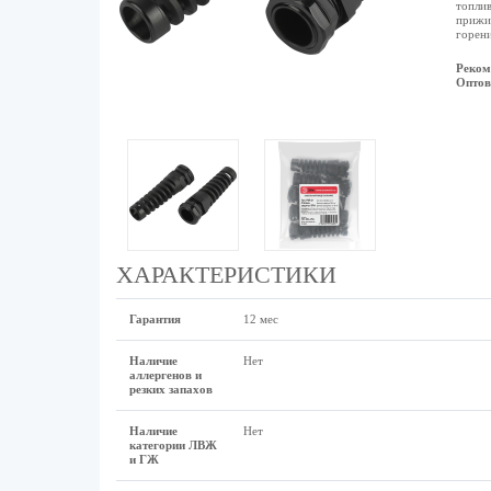
топлив
прижим
горени
Реком
Оптов
ХАРАКТЕРИСТИКИ
Гарантия
12 мес
Наличие
Нет
аллергенов и
резких запахов
Наличие
Нет
категории ЛВЖ
и ГЖ