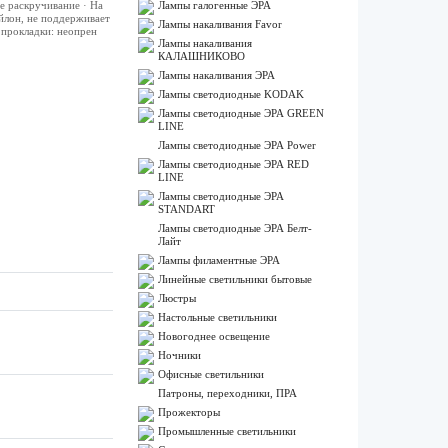
е раскручивание · На
Лампы галогенные ЭРА
йлон, не поддерживает
Лампы накаливания Favor
 прокладки: неопрен
Лампы накаливания
КАЛАШНИКОВО
Лампы накаливания ЭРА
Лампы светодиодные KODAK
Лампы светодиодные ЭРА GREEN
LINE
Лампы светодиодные ЭРА Power
Лампы светодиодные ЭРА RED
LINE
Лампы светодиодные ЭРА
STANDART
Лампы светодиодные ЭРА Белт-
Лайт
Лампы филаментные ЭРА
Линейные светильники бытовые
Люстры
Настольные светильники
Новогоднее освещение
Ночники
Офисные светильники
Патроны, переходники, ПРА
Прожекторы
Промышленные светильники