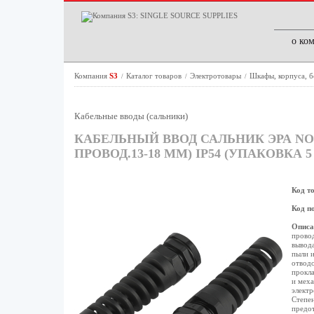
о ко
Компания
S3
Каталог товаров
Электротовары
Шкафы, корпуса, 
/
/
/
Кабельные вводы (сальники)
КАБЕЛЬНЫЙ ВВОД САЛЬНИК ЭРА NO-2
ПРОВОД.13-18 ММ) IP54 (УПАКОВКА 
Код т
Код п
Описа
провод
вывода
пыли и
отводо
прокла
и меха
электр
Степен
предот