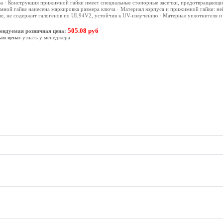
а · Конструкция прижимной гайки имеет специальные стопорные засечки, предотвращающи
ной гайке нанесена маркировка размера ключа · Материал корпуса и прижимной гайки: не
е, не содержит галогенов по UL94V2, устойчив к UV-излучению · Материал уплотнителя и
505.08 руб
ендуемая розничная цена:
ая цена:
узнать у менеджера