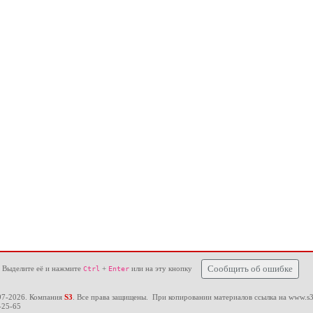
 Выделите её и нажмите
+
или на эту кнопку
Сообщить об ошибке
Ctrl
Enter
97-2026. Компания
S3
. Все права защищены. При копировании материалов ссылка на
www.s3
-25-65