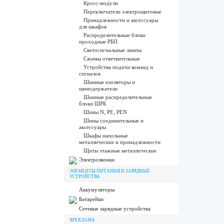
Кросс-модули
Переключатели электрощитовые
Принадлежности и аксессуары
для шкафов
Распределительные блоки
проходные РБП
Светосигнальные лампы
Сжимы ответвительные
Устройства подачи команд и
сигналов
Шинные изоляторы и
шинодержатели
Шинные распределительные
блоки ШРБ
Шины N, PE, PEN
Шины соединительные и
аксессуары
Шкафы напольные
металлические и принадлежности
Щиты этажные металлические
Электрозвонки
ЭЛЕМЕНТЫ ПИТАНИЯ И ЗАРЯДНЫЕ
УСТРОЙСТВА
Аккумуляторы
Батарейки
Сетевые зарядные устройства
ЯРЕКЛАМА