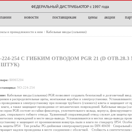
ФЕДЕРАЛЬНЫЙ ДИСТРИБЬЮТОР с 1997 года
мпании
новости
поставщикам
цены
акции
пар
боксы и принадлежности к ним
Кабельные вводы (сальники)
/
24-254 С ГИБКИМ ОТВОДОМ PGR 21 (D ОТВ.28.3
5 ШТУК)
овара:
Б0065204
оставщика:
NO-224-254
ние:
Кабельные вводы (сальники) PGR позволяют создавать безопасный и долговечный ввод
ников в распределительные щиты, монтажные коробки и электроустановки. Устанавливаются
 проводников в электроустановку при помощи трубного (газового) ключа и защищают от п
 влаги, а также защищают проводники от механических повреждений. Кабельные вводы (сал
м серии PGR состоят из гайки-фиксатора, уплотнительного кольца, корпуса, фиксирующего 
дки, спирального гибкого отвода. Удлиненный спиралевидный отвод служит для защиты пр
нических повреждений в месте ввода-вывода. Устанавливаются в местах ввода-вывода пров
оустановку и защищают от проникновения вовнутрь пыли и влаги по стандарту IP54. Особе
ь защиты IP54 · Тип резьбы: PG-дюймовая электроарматурная по DIN 40430 · Спиральный 
вращает надлом проводника в месте соединения с оболочкой. · Стойкость к синтетическим 