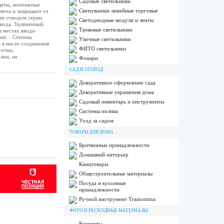
Садовые светильники
щиты, монтажные
Светильники линейные торговые
ключа и защищают от
им отводом серии
Светодиодные модули и ленты
твода. Удлиненный
Трековые светильники
 местах ввода-
ии: · Степень
Уличные светильники
 в месте соединения
ФИТО светильники
сечки,
лон, не
Фонари
САД И ОГОРОД
Декоративное оформление сада
Декоративные украшения дома
Садовый инвентарь и инструменты
Системы полива
Уход за садом
ТОВАРЫ ДЛЯ ДОМА
Бритвенные принадлежности
Домашний интерьер
Канцтовары
Общестроительные материалы
Посуда и кухонные
принадлежности
Ручной инструмент Tramontina
ФОТО И РАСХОДНЫЕ МАТЕРИАЛЫ
Конверты