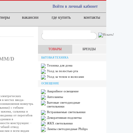
Войти в личный кабинет
тнеры
вакансии
где купить
контакты
ТОВАРЫ
БРЕНДЫ
 ММ/D
БЫТОВАЯ ТЕХНИКА
Техника для дома
Уход за полостью рта
Уход за телом и волосами
ОСВЕЩЕНИЕ
Аварийное освещение
 электрических
Автолампы
 в местах ввода-
Бытовые светодиодные
роникновения вовнутрь
светильники
ьники) c гибким
зажима, сальника и
Встраиваемые светильники
оводника от перегибов
Декоративная подсветка
одников в
нности конструкции: ·
ЖКХ светильники
гибкий отвод
Лампы cветодиодные Philips
маслам и всем видам