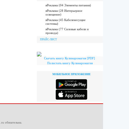
яРеклама (04 Элементы питания)
яРеклама (28 Интерьерное
освещение)
яРеклама (45 Кабеленесущие
системы)
яРеклама (77 Силовые кабели и
провода)
ПРАЙС-ЛИСТ
Скачать книгу Кулинаромагия [PDF]
Полистать книгу Кулинаромагия
МОБИЛЬНОЕ ПРИЛОЖЕНИЕ
.ru
обязательна.