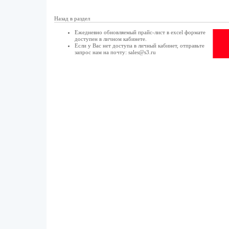
Назад в раздел
Ежедневно обновляемый прайс-лист в excel формате
доступен в
личном кабинете
.
Если у Вас нет доступа в
личный кабинет
, отправьте
запрос нам на почту:
sales@s3.ru