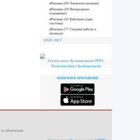
яРеклама (04 Элементы питания)
яРеклама (28 Интерьерное
освещение)
яРеклама (45 Кабеленесущие
системы)
яРеклама (77 Силовые кабели и
провода)
ПРАЙС-ЛИСТ
Скачать книгу Кулинаромагия [PDF]
Полистать книгу Кулинаромагия
МОБИЛЬНОЕ ПРИЛОЖЕНИЕ
.ru
обязательна.