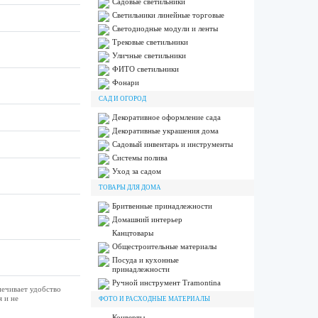
Садовые светильники
Светильники линейные торговые
Светодиодные модули и ленты
Трековые светильники
Уличные светильники
ФИТО светильники
Фонари
САД И ОГОРОД
Декоративное оформление сада
Декоративные украшения дома
Садовый инвентарь и инструменты
Системы полива
Уход за садом
ТОВАРЫ ДЛЯ ДОМА
Бритвенные принадлежности
Домашний интерьер
Канцтовары
Общестроительные материалы
Посуда и кухонные
принадлежности
Ручной инструмент Tramontina
печивает удобство
 и не
ФОТО И РАСХОДНЫЕ МАТЕРИАЛЫ
Конверты