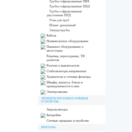
Трубы гофрированные ПВХ
Трубы гофрированные ПНД
Трубы гофрированные
двустенные ПНД
Углы для труб
Шланг дренажный
Электротрубы
Кабель
Низковольтное оборудование
Паяльное оборудование и
аксессуары
Разъёмы, переходники, ТВ
делители
Розетки и выключатели
Стабилизаторы напряжения
Удлинители и сетевые фильтры
Шкафы, корпуса, боксы и
принадлежности к ним
Электрозвонки
ЭЛЕМЕНТЫ ПИТАНИЯ И ЗАРЯДНЫЕ
УСТРОЙСТВА
Аккумуляторы
Батарейки
Сетевые зарядные устройства
ЯРЕКЛАМА