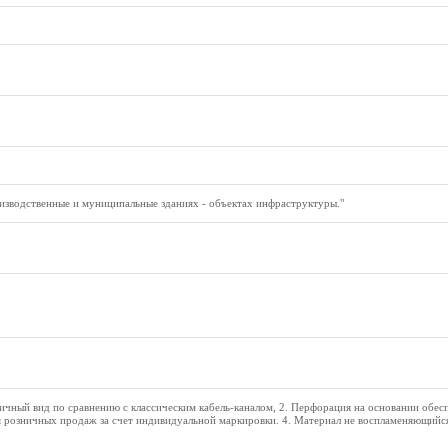
оизводственные и муниципальные зданиях - объектах инфраструктуры."
тичный вид по сравнению с классическим кабель-каналом, 2. Перфорация на основании обес
я розничных продаж за счет индивидуальной маркировки. 4. Материал не воспламеняющийся