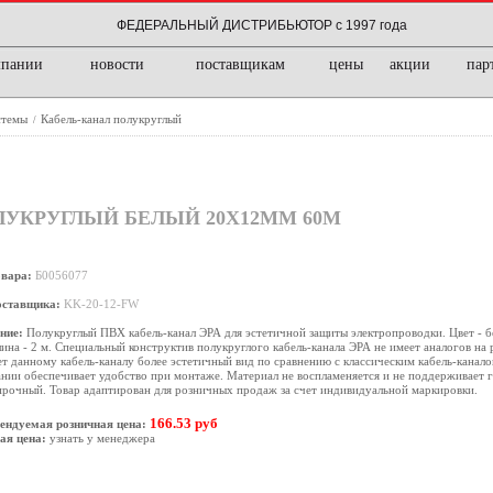
ФЕДЕРАЛЬНЫЙ ДИСТРИБЬЮТОР с 1997 года
мпании
новости
поставщикам
цены
акции
пар
стемы
Кабель-канал полукруглый
/
ОЛУКРУГЛЫЙ БЕЛЫЙ 20Х12ММ 60М
овара:
Б0056077
оставщика:
KK-20-12-FW
ние:
Полукруглый ПВХ кабель-канал ЭРА для эстетичной защиты электропроводки. Цвет - бе
ина - 2 м. Специальный конструктив полукруглого кабель-канала ЭРА не имеет аналогов на
т данному кабель-каналу более эстетичный вид по сравнению с классическим кабель-канал
нии обеспечивает удобство при монтаже. Материал не воспламеняется и не поддерживает г
рочный. Товар адаптирован для розничных продаж за счет индивидуальной маркировки.
166.53 руб
ендуемая розничная цена:
ая цена:
узнать у менеджера