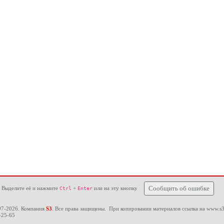
 Выделите её и нажмите
+
или на эту кнопку
Сообщить об ошибке
Ctrl
Enter
97-2026. Компания
S3
. Все права защищены. При копировании материалов ссылка на
www.s3
-25-65
u