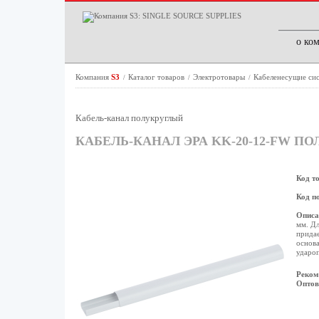
о ко
Компания
S3
Каталог товаров
Электротовары
Кабеленесущие си
/
/
/
Кабель-канал полукруглый
КАБЕЛЬ-КАНАЛ ЭРА KK-20-12-FW П
Код т
Код п
Описа
мм. Дл
придае
основа
удароп
Реком
Оптов