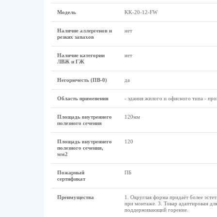
Модель
KK-20-12-FW
Наличие аллергенов и
нет
резких запахов
Наличие категории
нет
ЛВЖ и ГЖ
Негорючесть (ПВ-0)
да
Область применения
- здания жилого и офисного типа - пр
Площадь внутреннего
120мм
полезного сечения
Площадь внутреннего
120
полезного сечения,
мм2
Пожарный
ПБ
сертификат
Преимущества
1. Округлая форма придаёт более эсте
при монтаже. 3. Товар адаптирован дл
поддерживающий горение.