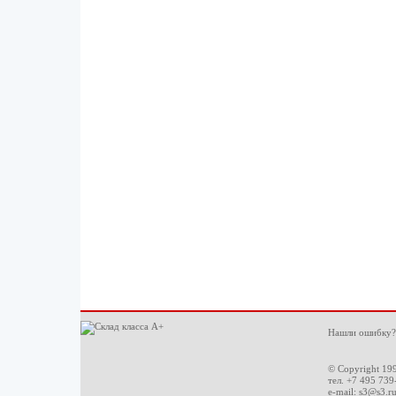
Нашли ошибку?
© Copyright 19
тел. +7 495 739
e-mail:
s3@s3.r