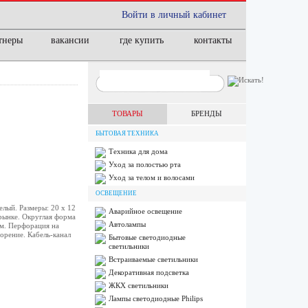
Войти в личный кабинет
тнеры
вакансии
где купить
контакты
ТОВАРЫ
БРЕНДЫ
БЫТОВАЯ ТЕХНИКА
Техника для дома
Уход за полостью рта
Уход за телом и волосами
ОСВЕЩЕНИЕ
лый. Размеры: 20 х 12
Аварийное освещение
 рынке. Округлая форма
Автолампы
ом. Перфорация на
орение. Кабель-канал
Бытовые светодиодные
светильники
Встраиваемые светильники
Декоративная подсветка
ЖКХ светильники
Лампы cветодиодные Philips