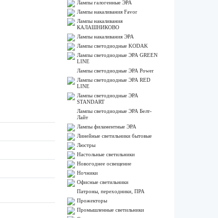
Лампы галогенные ЭРА
Лампы накаливания Favor
Лампы накаливания
КАЛАШНИКОВО
Лампы накаливания ЭРА
Лампы светодиодные KODAK
Лампы светодиодные ЭРА GREEN
LINE
Лампы светодиодные ЭРА Power
Лампы светодиодные ЭРА RED
LINE
Лампы светодиодные ЭРА
STANDART
Лампы светодиодные ЭРА Белт-
Лайт
Лампы филаментные ЭРА
Линейные светильники бытовые
Люстры
Настольные светильники
Новогоднее освещение
Ночники
Офисные светильники
Патроны, переходники, ПРА
Прожекторы
Промышленные светильники