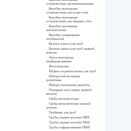
установочные двухкомпонентные
Коробки монтажные
установочные для полых стен
Коробки монтажные
установочные для твердых стен
Коробки протяжные
металлические
Коробки уравнивания
потенциалов
Крепеж клипса для труб
Крепеж клипса для труб прямой
монтаж
Лента монтажная
перфорированная
Металлорукав
Муфты соединительные для труб
Наборы кабель-канала
розничные
Наборы монтажных коробок
Площадки под стяжку прямой
монтаж
Скобы металлические
Скобы металлические прямой
монтаж
Тройники для труб
Трубы гладкие жесткие ПВХ
Трубы гладкие жесткие ПНД
Трубы гофрированные FRHF