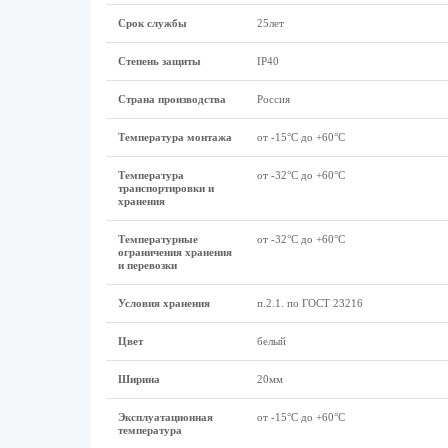
Срок службы
25лет
Степень защиты
IP40
Страна производства
Россия
Температура монтажа
от -15°С до +60°С
Температура
от -32°С до +60°С
транспортировки и
хранения
Температурные
от -32°С до +60°С
ограничения хранения
и перевозки
Условия хранения
п.2.1. по ГОСТ 23216
Цвет
белый
Ширина
20мм
Эксплуатационная
от -15°С до +60°С
температура