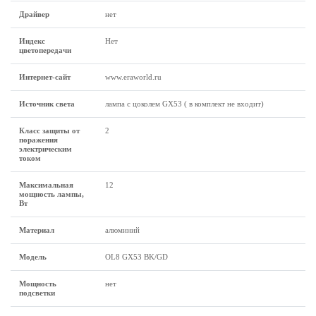
Драйвер
нет
Индекс
Нет
цветопередачи
Интернет-сайт
www.eraworld.ru
Источник света
лампа с цоколем GX53 ( в комплект не входит)
Класс защиты от
2
поражения
электрическим
током
Максимальная
12
мощность лампы,
Вт
Материал
алюминий
Модель
OL8 GX53 BK/GD
Мощность
нет
подсветки