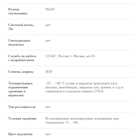
Размер
96x83
светильника
Световой поток,
нет
Лм
Светодиодная
нет
подсветка
Служба по работе
121467, Россия, г. Москва, а/я 43.
с потребителями
Степень защиты
IP20
Температурные
-20 ... +40 °C только в закрытом транспорте (ж/д
ограничения
вагонах, контейнерах, закрытых а/м, трюмах и т.д) в
хранения и
умеренном и холодном климате (УХЛ)
перевозки
Тип рассеивателя
нет
Условия хранения
В отапливаемых вентилируемых помещениях при
температуре +5…+40.
Цвет подсветки
нет