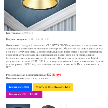
Код товара:
Б0048539
Код поставщика:
OL8 GX53 BK/GD
Описание:
Накладной светильник OL8 GX53 BK/GD применяется для акцентного
освещения и светового зонирования помещений. Может так же использоваться как
основной источник света. Универсальный дизайн и небольшой размер светильника
позволяют устанавливать его в помещениях любых типов и предназначений.
Создает уютную и комфортную обстановку. Цоколь для источника света GX53,
напряжение питания 220В ~50/60Гц, материал алюминий, цвет светильника черный/
золото, размер 96*80 мм, максимальная мощность лампы 12 Вт, степень защиты
IP20
632.81 руб
Рекомендуемая розничная цена:
Оптовая цена:
узнать у менеджера
Купить на OZON
Купить на ЯНДЕКС МАРКЕТ
Купить на WILDBERRIES