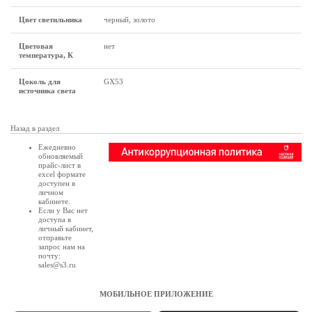
Цвет светильника
черный, золото
Цветовая
нет
температура, К
Цоколь для
GX53
источника света
Назад в раздел
Ежедневно
обновляемый
прайс-лист в
excel формате
доступен в
личном
кабинете
.
Если у Вас нет
доступа в
личный кабинет
,
отправьте
запрос нам на
почту:
sales@s3.ru
МОБИЛЬНОЕ ПРИЛОЖЕНИЕ