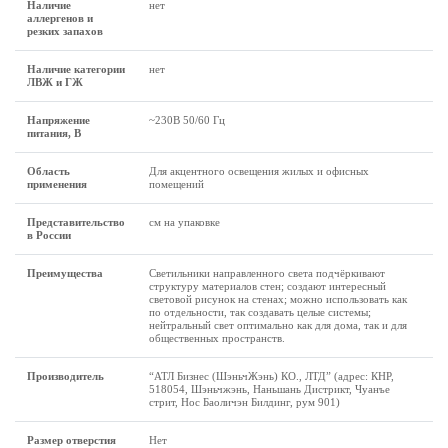
Наличие
нет
аллергенов и
резких запахов
Наличие категории
нет
ЛВЖ и ГЖ
Напряжение
~230В 50/60 Гц
питания, В
Область
Для акцентного освещения жилых и офисных
применения
помещений
Представительство
см на упаковке
в России
Преимущества
Светильники направленного света подчёркивают
структуру материалов стен; создают интересный
световой рисунок на стенах; можно использовать как
по отдельности, так создавать целые системы;
нейтральный свет оптимально как для дома, так и для
общественных пространств.
Производитель
“АТЛ Бизнес (ШэньчЖэнь) КО., ЛТД” (адрес: КНР,
518054, Шэньчжэнь, Наньшань Дистрикт, Чуанъе
стрит, Нос Баоличэн Билдинг, рум 901)
Размер отверстия
Нет