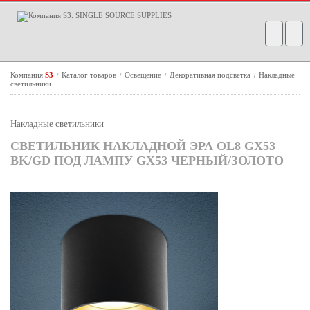
Компания
S3
Каталог товаров
Освещение
Декоративная подсветка
Накладные
/
/
/
/
светильники
Накладные светильники
СВЕТИЛЬНИК НАКЛАДНОЙ ЭРА OL8 GX53
BK/GD ПОД ЛАМПУ GX53 ЧЕРНЫЙ/ЗОЛОТО