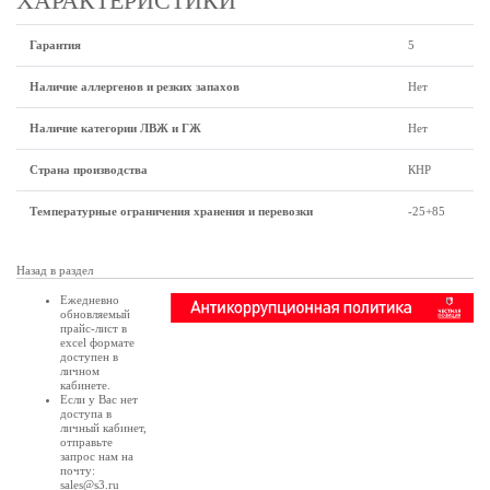
ХАРАКТЕРИСТИКИ
Гарантия
5
Наличие аллергенов и резких запахов
Нет
Наличие категории ЛВЖ и ГЖ
Нет
Страна производства
КНР
Температурные ограничения хранения и перевозки
-25+85
Назад в раздел
Ежедневно
обновляемый
прайс-лист в
excel формате
доступен в
личном
кабинете
.
Если у Вас нет
доступа в
личный кабинет
,
отправьте
запрос нам на
почту:
sales@s3.ru