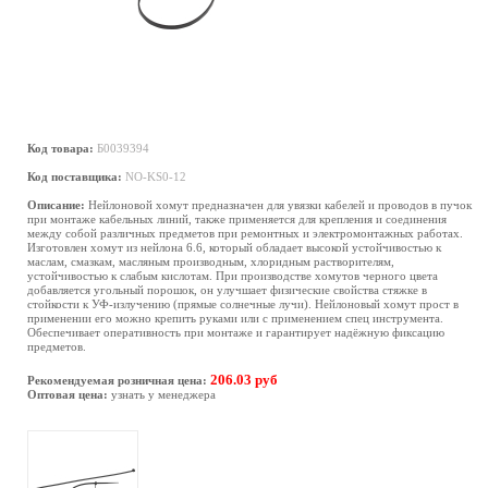
Код товара:
Б0039394
Код поставщика:
NO-KS0-12
Описание:
Нейлоновой хомут предназначен для увязки кабелей и проводов в пучок
при монтаже кабельных линий, также применяется для крепления и соединения
между собой различных предметов при ремонтных и электромонтажных работах.
Изготовлен хомут из нейлона 6.6, который обладает высокой устойчивостью к
маслам, смазкам, масляным производным, хлоридным растворителям,
устойчивостью к слабым кислотам. При производстве хомутов черного цвета
добавляется угольный порошок, он улучшает физические свойства стяжке в
стойкости к УФ-излучению (прямые солнечные лучи). Нейлоновый хомут прост в
применении его можно крепить руками или с применением спец инструмента.
Обеспечивает оперативность при монтаже и гарантирует надёжную фиксацию
предметов.
206.03 руб
Рекомендуемая розничная цена:
Оптовая цена:
узнать у менеджера