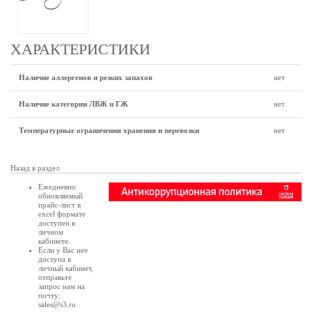
ХАРАКТЕРИСТИКИ
Наличие аллергенов и резких запахов
нет
Наличие категории ЛВЖ и ГЖ
нет
Температурные ограничения хранения и перевозки
нет
Назад в раздел
Ежедневно
обновляемый
прайс-лист в
excel формате
доступен в
личном
кабинете
.
Если у Вас нет
доступа в
личный кабинет
,
отправьте
запрос нам на
почту:
sales@s3.ru