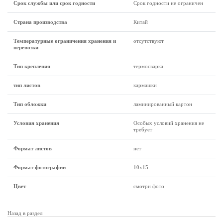
Срок службы или срок годности
Срок годности не ограничен
Страна производства
Китай
Температурные ограничения хранения и
отсутствуют
перевозки
Тип крепления
термосварка
тип листов
кармашки
Тип обложки
ламинированный картон
Условия хранения
Особых условий хранения не
требует
Формат листов
нет
Формат фотографии
10х15
Цвет
смотри фото
Назад в раздел