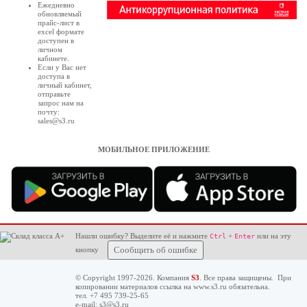
Ежедневно
обновляемый
прайс-лист в
excel формате
доступен в
личном
кабинете
.
Если у Вас нет
доступа в
личный кабинет
,
отправьте
запрос нам на
почту:
sales@s3.ru
МОБИЛЬНОЕ ПРИЛОЖЕНИЕ
Нашли ошибку? Выделите её и нажмите
+
или на эту
Ctrl
Enter
кнопку
Сообщить об ошибке
© Copyright 1997-2026. Компания
S3
. Все права защищены. При
копировании материалов ссылка на
www.s3.ru
обязательна.
тел. +7 495 739-25-65
e-mail:
s3@s3.ru