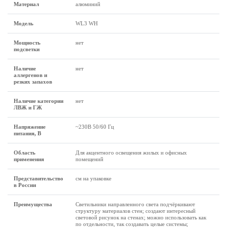
Материал
алюминий
Модель
WL3 WH
Мощность
нет
подсветки
Наличие
нет
аллергенов и
резких запахов
Наличие категории
нет
ЛВЖ и ГЖ
Напряжение
~230В 50/60 Гц
питания, В
Область
Для акцентного освещения жилых и офисных
применения
помещений
Представительство
см на упаковке
в России
Преимущества
Светильники направленного света подчёркивают
структуру материалов стен; создают интересный
световой рисунок на стенах; можно использовать как
по отдельности, так создавать целые системы;