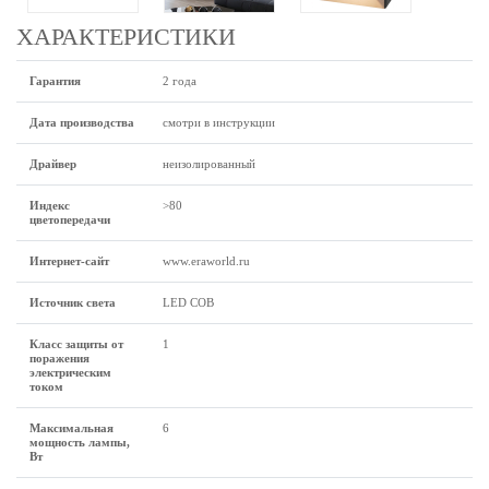
ХАРАКТЕРИСТИКИ
Гарантия
2 года
Дата производства
смотри в инструкции
Драйвер
неизолированный
Индекс
>80
цветопередачи
Интернет-сайт
www.eraworld.ru
Источник света
LED COB
Класс защиты от
1
поражения
электрическим
током
Максимальная
6
мощность лампы,
Вт