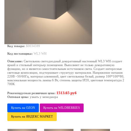
Код товара:
Б0034599
Код поставщика:
WL3 WH
Описание:
Светильник светодиодный декоративный настенный WL3 WH создает
яркий и стильный интерьер помещения. Выполняет не только декоративную
функцию, но и является самостоятельным источником света. Создает интересные
световые композиции, подчеркивает структуру материалов. Напряжение питания
220В ~50/60Гц, материал алюминий, цвет светильника белый, размер 100*100*80,
максимальная мощность лампы 6 Вт, степень защиты IP20, цветовая температура 2
700К
1513.65 руб
Рекомендуемая розничная цена:
Оптовая цена:
узнать у менеджера
Купить на OZON
Купить на WILDBERRIES
Купить на ЯНДЕКС МАРКЕТ