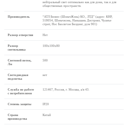
нейтральный свет оптимально как для дома, так и для
общественных пространств.
Производитель
“АТЛ Бизнес (ШэньчЖэнь) КО., ЛТД” (адрес: КНР,
518054, Шэньчжэнь, Наньшань Дистрикт, Чуанъе
стрит, Нос Баоличэн Билдинг, рум 901)
Размер отверстия
Нет
Размер
100x100x80
светильника
Световой поток,
500
Лм
Светодиодная
нет
подсветка
Служба по работе
121467, Россия, г. Москва, а/я 43.
с потребителями
Степень защиты
IP20
Страна
Китай
производства