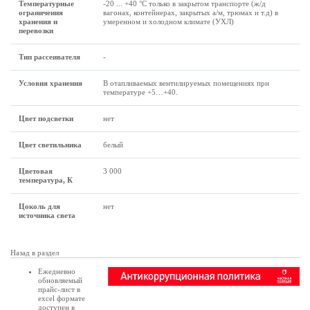
Температурные
-20 ... +40 °C только в закрытом транспорте (ж/д
ограничения
вагонах, контейнерах, закрытых а/м, трюмах и т.д) в
хранения и
умеренном и холодном климате (УХЛ)
перевозки
Тип рассеивателя
-
Условия хранения
В отапливаемых вентилируемых помещениях при
температуре +5…+40.
Цвет подсветки
нет
Цвет светильника
белый
Цветовая
3 000
температура, К
Цоколь для
нет
источника света
Назад в раздел
Ежедневно
обновляемый
прайс-лист в
excel формате
доступен в