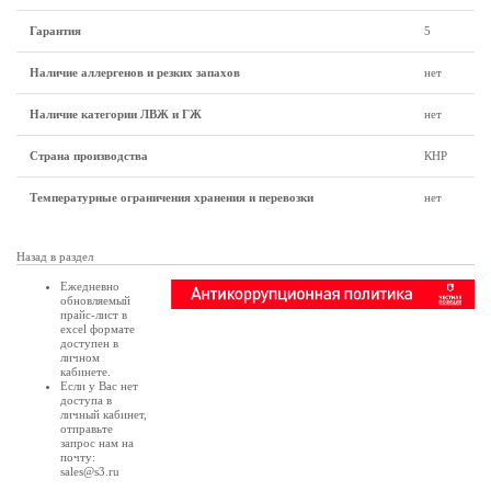
Гарантия
5
Наличие аллергенов и резких запахов
нет
Наличие категории ЛВЖ и ГЖ
нет
Страна производства
КНР
Температурные ограничения хранения и перевозки
нет
Назад в раздел
Ежедневно
обновляемый
прайс-лист в
excel формате
доступен в
личном
кабинете
.
Если у Вас нет
доступа в
личный кабинет
,
отправьте
запрос нам на
почту:
sales@s3.ru