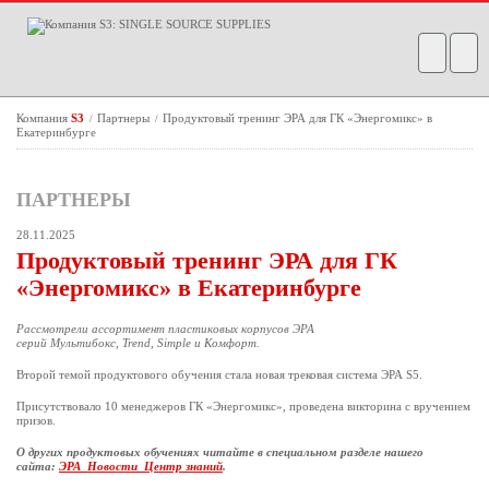
Компания
S3
Партнеры
Продуктовый тренинг ЭРА для ГК «Энергомикс» в
/
/
Екатеринбурге
ПАРТНЕРЫ
28.11.2025
Продуктовый тренинг ЭРА для ГК
«Энергомикс» в Екатеринбурге
Рассмотрели ассортимент пластиковых корпусов ЭРА
серий Мультибокс, Trend, Simple и Комфорт.
Второй темой продуктового обучения стала новая трековая система ЭРА S5.
Присутствовало 10 менеджеров ГК «Энергомикс», проведена викторина с вручением
призов.
О других продуктовых обучениях читайте в специальном разделе нашего
сайта:
ЭРА_Новости_Центр знаний
.