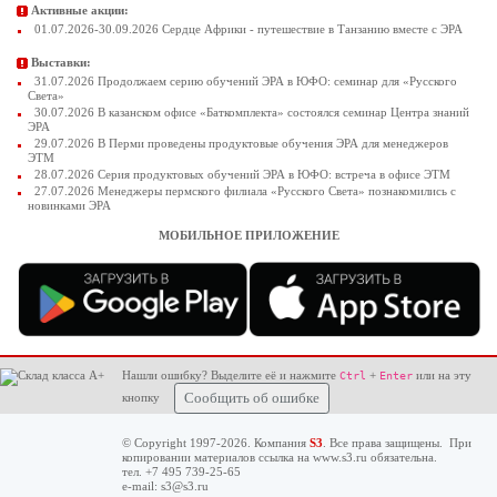
Активные акции:
01.07.2026-30.09.2026 Сердце Африки - путешествие в Танзанию вместе с ЭРА
Выставки:
31.07.2026 Продолжаем серию обучений ЭРА в ЮФО: семинар для «Русского
Света»
30.07.2026 В казанском офисе «Баткомплекта» состоялся семинар Центра знаний
ЭРА
29.07.2026 В Перми проведены продуктовые обучения ЭРА для менеджеров
ЭТМ
28.07.2026 Серия продуктовых обучений ЭРА в ЮФО: встреча в офисе ЭТМ
27.07.2026 Менеджеры пермского филиала «Русского Света» познакомились с
новинками ЭРА
МОБИЛЬНОЕ ПРИЛОЖЕНИЕ
Нашли ошибку? Выделите её и нажмите
+
или на эту
Ctrl
Enter
кнопку
Сообщить об ошибке
© Copyright 1997-2026. Компания
S3
. Все права защищены. При
копировании материалов ссылка на
www.s3.ru
обязательна.
тел. +7 495 739-25-65
e-mail:
s3@s3.ru