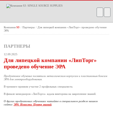
Компания
S3
Партнеры
Для липецкой компании «ЛипТорг» проведено обучение
/
/
ЭРА
ПАРТНЕРЫ
12.09.2025
Для липецкой компании «ЛипТорг»
проведено обучение ЭРА
Продуктовое обучение посвятили металлическим корпусам и пластиковым боксам
ЭРА для электрооборудования.
В тренинге приняли участие 2 профильных специалиста.
В финале менеджеров «ЛипТорга» ждала викторина на закрепление знаний.
О других продуктовых обучениях читайте в специальном разделе нашего
сайта:
ЭРА_Новости_Центр знаний
.