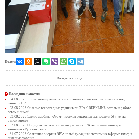
Поделиться:
Возврат к списку
Последние новости:
04.08.2026 Продолжаем расширять ассортимент трековых светильников под
лампу GX53
03.08.2026 Силовые всепогодные удлинители ЭРА GREENLINE готовы к работе
летом и зимой
03.08.2026 Электромобиль «Атом» проехал рекордные для модели 597 км на
одном заряде
03.08.2026 Обсудили светотехнические решения ЭРА на бизнес-семинаре
компании «Русский Свет»
31.07.2026 Солнечная энергия ЭРА: новый фасадный светильник в форме камеры
видеонаблюдения