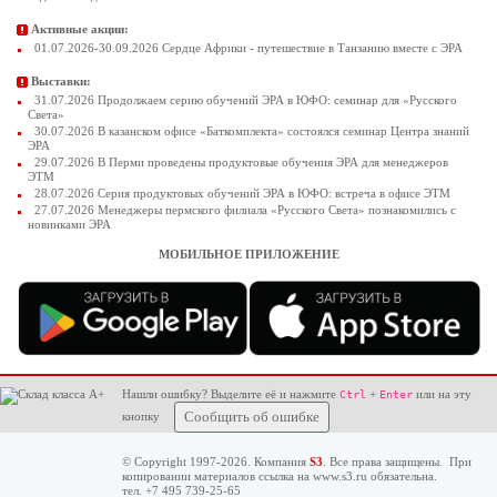
Активные акции:
01.07.2026-30.09.2026 Сердце Африки - путешествие в Танзанию вместе с ЭРА
Выставки:
31.07.2026 Продолжаем серию обучений ЭРА в ЮФО: семинар для «Русского
Света»
30.07.2026 В казанском офисе «Баткомплекта» состоялся семинар Центра знаний
ЭРА
29.07.2026 В Перми проведены продуктовые обучения ЭРА для менеджеров
ЭТМ
28.07.2026 Серия продуктовых обучений ЭРА в ЮФО: встреча в офисе ЭТМ
27.07.2026 Менеджеры пермского филиала «Русского Света» познакомились с
новинками ЭРА
МОБИЛЬНОЕ ПРИЛОЖЕНИЕ
Нашли ошибку? Выделите её и нажмите
+
или на эту
Ctrl
Enter
кнопку
Сообщить об ошибке
© Copyright 1997-2026. Компания
S3
. Все права защищены. При
копировании материалов ссылка на
www.s3.ru
обязательна.
тел. +7 495 739-25-65