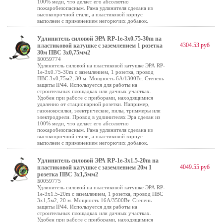
100% меди, что делает его абсолютно
пожаробезопасным. Рама удлинителя сделана из
высокопрочной стали, а пластиковой корпус
выполнен с применением негорючих добавок.
Удлинитель силовой ЭРА RP-1e-3х0.75-30m на
4304.53 руб
пластиковой катушке c заземлением 1 розетка
30м ПВС 3х0,75мм2
Б0059774
Удлинитель силовой на пластиковой катушке ЭРА RP-
1e-3х0.75-30m с заземлением, 1 розетка, провод
ПВС 3х0,75м2, 30 м. Мощность 6А/1300Вт. Степень
защиты IP44. Используется для работы на
строительных площадках или дачных участках.
Удобен при работе с приборами, находящимися
удаленно от стационарной розетки. Например,
газонокосилки, электрические, пилы, триммеры или
электродрели. Провод в удлинителях Эра сделан из
100% меди, что делает его абсолютно
пожаробезопасным. Рама удлинителя сделана из
высокопрочной стали, а пластиковой корпус
выполнен с применением негорючих добавок.
Удлинитель силовой ЭРА RP-1e-3x1.5-20m на
4049.55 руб
пластиковой катушке c заземлением 20м 1
розетка ПВС 3х1,5мм2
Б0059775
Удлинитель силовой на пластиковой катушке ЭРА RP-
1e-3x1.5-20m с заземлением, 1 розетка, провод ПВС
3х1,5м2, 20 м. Мощность 16А/3500Вт. Степень
защиты IP44. Используется для работы на
строительных площадках или дачных участках.
Удобен при работе с приборами, находящимися