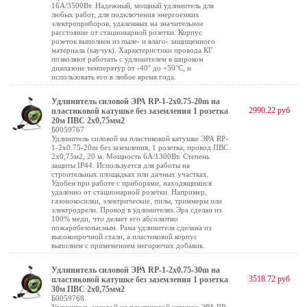
16А/3500Вт. Надежный, мощный удлинитель для
любых работ, для подключения энергоемких
электроприборов, удаленных на значительное
расстояние от стационарной розетки. Корпус
розеток выполнен из пыле- и влаго- защищенного
материала (каучук). Характеристики провода КГ
позволяют работать с удлинителем в широком
диапазоне температур от -40° до +50°С, и
использовать его в любое время года.
Удлинитель силовой ЭРА RP-1-2x0.75-20m на
2990.22 руб
пластиковой катушке без заземления 1 розетка
20м ПВС 2х0,75мм2
Б0059767
Удлинитель силовой на пластиковой катушке ЭРА RP-
1-2x0.75-20m без заземления, 1 розетка, провод ПВС
2х0,75м2, 20 м. Мощность 6А/1300Вт. Степень
защиты IP44. Используется для работы на
строительных площадках или дачных участках.
Удобен при работе с приборами, находящимися
удаленно от стационарной розетки. Например,
газонокосилки, электрические, пилы, триммеры или
электродрели. Провод в удлинителях Эра сделан из
100% меди, что делает его абсолютно
пожаробезопасным. Рама удлинителя сделана из
высокопрочной стали, а пластиковой корпус
выполнен с применением негорючих добавок.
Удлинитель силовой ЭРА RP-1-2x0.75-30m на
3518.72 руб
пластиковой катушке без заземления 1 розетка
30м ПВС 2х0,75мм2
Б0059768