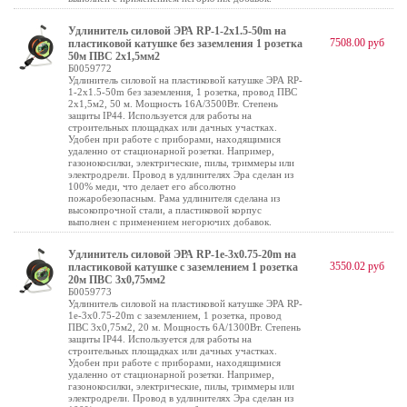
Удлинитель силовой ЭРА RP-1-2x1.5-50m на
7508.00 руб
пластиковой катушке без заземления 1 розетка
50м ПВС 2x1,5мм2
Б0059772
Удлинитель силовой на пластиковой катушке ЭРА RP-
1-2x1.5-50m без заземления, 1 розетка, провод ПВС
2х1,5м2, 50 м. Мощность 16А/3500Вт. Степень
защиты IP44. Используется для работы на
строительных площадках или дачных участках.
Удобен при работе с приборами, находящимися
удаленно от стационарной розетки. Например,
газонокосилки, электрические, пилы, триммеры или
электродрели. Провод в удлинителях Эра сделан из
100% меди, что делает его абсолютно
пожаробезопасным. Рама удлинителя сделана из
высокопрочной стали, а пластиковой корпус
выполнен с применением негорючих добавок.
Удлинитель силовой ЭРА RP-1e-3х0.75-20m на
3550.02 руб
пластиковой катушке c заземлением 1 розетка
20м ПВС 3х0,75мм2
Б0059773
Удлинитель силовой на пластиковой катушке ЭРА RP-
1e-3х0.75-20m с заземлением, 1 розетка, провод
ПВС 3х0,75м2, 20 м. Мощность 6А/1300Вт. Степень
защиты IP44. Используется для работы на
строительных площадках или дачных участках.
Удобен при работе с приборами, находящимися
удаленно от стационарной розетки. Например,
газонокосилки, электрические, пилы, триммеры или
электродрели. Провод в удлинителях Эра сделан из