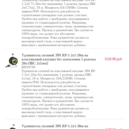
Удлинитель силовой на пластиковой катушке ЭРА RP-
1-2x0.75-30m без заземления, 1 розетка, провод ПВС
2х0,75м2, 30 м. Мощность 6А/1300Вт. Степень
защиты IP44. Используется для работы на
строительных площадках или дачных участках.
Удобен при работе с приборами, находящимися
удаленно от стационарной розетки. Например,
газонокосилки, электрические, пилы, триммеры или
электродрели. Провод в удлинителях Эра сделан из
100% меди, что делает его абсолютно
пожаробезопасным. Рама удлинителя сделана из
высокопрочной стали, а пластиковой корпус
выполнен с применением негорючих добавок.
Удлинитель силовой ЭРА RP-1-2x1-20m на
3126.98 руб
пластиковой катушке без заземления 1 розетка
20м ПВС 2х1мм2
Б0059769
Удлинитель силовой на пластиковой катушке ЭРА RP-
1-2x1-20m без заземления, 1 розетка, провод ПВС
2х1м2, 20 м. Мощность 10А/2200Вт. Степень
защиты IP44. Используется для работы на
строительных площадках или дачных участках.
Удобен при работе с приборами, находящимися
удаленно от стационарной розетки. Например,
газонокосилки, электрические, пилы, триммеры или
электродрели. Провод в удлинителях Эра сделан из
100% меди, что делает его абсолютно
пожаробезопасным. Рама удлинителя сделана из
высокопрочной стали, а пластиковой корпус
выполнен с применением негорючих добавок.
Удлинитель силовой ЭРА RP-1-2x1-30m на