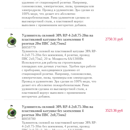
удаленно от стационарной розетки. Например,
газонокосилки, электрические, пилы, триммеры или
электродрели. Провод в удлинителях Эра сделан из
100% меди, что делает его абсолютно
пожаробезопасным. Рама удлинителя сделана из
высокопрочной стали, а пластиковой корпус
выполнен с применением негорючих добавок.
Удлинитель силовой ЭРА RP-4-2x0.75-20m на
2750.31 руб
пластиковой катушке без заземления 4
розетки 20м ПВС 2х0,75мм2
Б0059779
Удлинитель силовой на пластиковой катушке ЭРА RP-
4-2x0.75-20m без заземления, 4 розетки, провод
ПВС 2х0,75м2, 20 м. Мощность 6А/1300Вт.
Используется для работы на строительных
площадках или дачных участках. Удобен при работе
с приборами, находящимися удаленно от
стационарной розетки. Например, газонокосилки,
электрические, пилы, триммеры или электродрели.
Провод в удлинителях Эра сделан из 100% меди, что
делает его абсолютно пожаробезопасным. Рама
удлинителя сделана из высокопрочной стали, а
пластиковой корпус выполнен с применением
негорючих добавок.
Удлинитель силовой ЭРА RP-4-2x0.75-30m на
3523.36 руб
пластиковой катушке без заземления 4
розетки 30м ПВС 2х0,75мм2
Б0059780
Удлинитель силовой на пластиковой катушке ЭРА RP-
4-2x0.75-30m без заземления, 4 розетки, провод