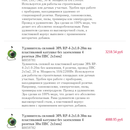
ПВС 2х0,75м2, 30 м. Мощность 6А/1300Вт.
Используется для работы на строительных
площадках или дачных участках. Удобен при работе
с приборами, находящимися удаленно от
стационарной розетки. Например, газонокосилки,
электрические, пилы, триммеры или электродрели.
Провод в удлинителях Эра сделан из 100% меди, что
делает его абсолютно пожаробезопасным. Рама
удлинителя сделана из высокопрочной стали, а
пластиковой корпус выполнен с применением
негорючих добавок.
Удлинитель силовой ЭРА RP-4-2x1.0-20m на
3218.54 руб
пластиковой катушке без заземления 4
розетки 20м ПВС 2х1мм2
Б0059781
Удлинитель силовой на пластиковой катушке ЭРА RP-
4-2x1.0-20m без заземления, 4 розетки, провод ПВС
2х1м2, 20 м. Мощность 10А/2200Вт. Используется
для работы на строительных площадках или дачных
участках. Удобен при работе с приборами,
находящимися удаленно от стационарной розетки.
Например, газонокосилки, электрические, пилы,
триммеры или электродрели. Провод в удлинителях
Эра сделан из 100% меди, что делает его абсолютно
пожаробезопасным. Рама удлинителя сделана из
высокопрочной стали, а пластиковой корпус
выполнен с применением негорючих добавок.
Удлинитель силовой ЭРА RP-4-2x1.0-30m на
4088.95 руб
пластиковой катушке без заземления 4
розетки 30м ПВС 2х1мм2
Б0059782