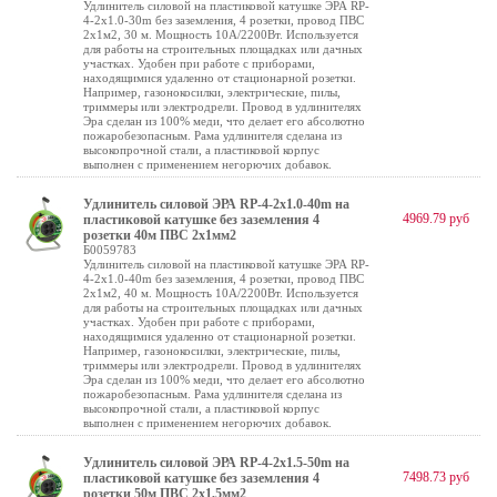
Удлинитель силовой на пластиковой катушке ЭРА RP-
4-2x1.0-30m без заземления, 4 розетки, провод ПВС
2х1м2, 30 м. Мощность 10А/2200Вт. Используется
для работы на строительных площадках или дачных
участках. Удобен при работе с приборами,
находящимися удаленно от стационарной розетки.
Например, газонокосилки, электрические, пилы,
триммеры или электродрели. Провод в удлинителях
Эра сделан из 100% меди, что делает его абсолютно
пожаробезопасным. Рама удлинителя сделана из
высокопрочной стали, а пластиковой корпус
выполнен с применением негорючих добавок.
Удлинитель силовой ЭРА RP-4-2x1.0-40m на
4969.79 руб
пластиковой катушке без заземления 4
розетки 40м ПВС 2х1мм2
Б0059783
Удлинитель силовой на пластиковой катушке ЭРА RP-
4-2x1.0-40m без заземления, 4 розетки, провод ПВС
2х1м2, 40 м. Мощность 10А/2200Вт. Используется
для работы на строительных площадках или дачных
участках. Удобен при работе с приборами,
находящимися удаленно от стационарной розетки.
Например, газонокосилки, электрические, пилы,
триммеры или электродрели. Провод в удлинителях
Эра сделан из 100% меди, что делает его абсолютно
пожаробезопасным. Рама удлинителя сделана из
высокопрочной стали, а пластиковой корпус
выполнен с применением негорючих добавок.
Удлинитель силовой ЭРА RP-4-2x1.5-50m на
7498.73 руб
пластиковой катушке без заземления 4
розетки 50м ПВС 2х1,5мм2