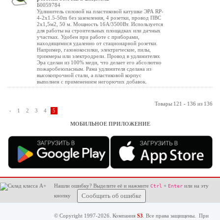
Б0059784
Удлинитель силовой на пластиковой катушке ЭРА RP-
4-2x1.5-50m без заземления, 4 розетки, провод ПВС
2х1,5м2, 50 м. Мощность 16А/3500Вт. Используется
для работы на строительных площадках или дачных
участках. Удобен при работе с приборами,
находящимися удаленно от стационарной розетки.
Например, газонокосилки, электрические, пилы,
триммеры или электродрели. Провод в удлинителях
Эра сделан из 100% меди, что делает его абсолютно
пожаробезопасным. Рама удлинителя сделана из
высокопрочной стали, а пластиковой корпус
выполнен с применением негорючих добавок.
Товары 121 - 136 из 136
‹
1
2
3
4
5
МОБИЛЬНОЕ ПРИЛОЖЕНИЕ
Нашли ошибку? Выделите её и нажмите
+
или на эту
Ctrl
Enter
кнопку
Сообщить об ошибке
© Copyright 1997-2026. Компания
S3
. Все права защищены. При