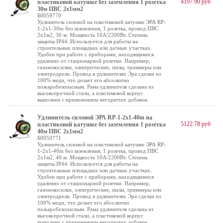
4197.90 руб
пластиковой катушке без заземления 1 розетка
30м ПВС 2x1мм2
Б0059770
Удлинитель силовой на пластиковой катушке ЭРА RP-
1-2x1-30m без заземления, 1 розетка, провод ПВС
2х1м2, 30 м. Мощность 10А/2200Вт. Степень
защиты IP44. Используется для работы на
строительных площадках или дачных участках.
Удобен при работе с приборами, находящимися
удаленно от стационарной розетки. Например,
газонокосилки, электрические, пилы, триммеры или
электродрели. Провод в удлинителях Эра сделан из
100% меди, что делает его абсолютно
пожаробезопасным. Рама удлинителя сделана из
высокопрочной стали, а пластиковой корпус
выполнен с применением негорючих добавок.
Удлинитель силовой ЭРА RP-1-2x1-40m на
5122.78 руб
пластиковой катушке без заземления 1 розетка
40м ПВС 2x1мм2
Б0059771
Удлинитель силовой на пластиковой катушке ЭРА RP-
1-2x1-40m без заземления, 1 розетка, провод ПВС
2х1м2, 40 м. Мощность 10А/2200Вт. Степень
защиты IP44. Используется для работы на
строительных площадках или дачных участках.
Удобен при работе с приборами, находящимися
удаленно от стационарной розетки. Например,
газонокосилки, электрические, пилы, триммеры или
электродрели. Провод в удлинителях Эра сделан из
100% меди, что делает его абсолютно
пожаробезопасным. Рама удлинителя сделана из
высокопрочной стали, а пластиковой корпус
выполнен с применением негорючих добавок.