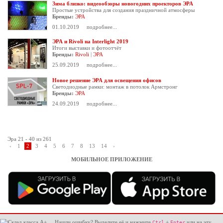
Зима близко: видеообзоры новогодних проекторов ЭРА
Простые устройства для создания праздничной атмосферы
Бренды:
ЭРА
01.10.2019
подробнее...
ЭРА и Rivoli на Interlight 2019
Итоги выставки и фотоотчёт
Бренды:
Rivoli
|
ЭРА
25.09.2019
подробнее...
Новое решение ЭРА для освещения офисов
Светодиодные рамки: монтаж в потолок Армстронг
Бренды:
ЭРА
24.09.2019
подробнее...
Эра 21 - 40 из 261
‹
1
2
3
4
5
6
7
8
13
14
›
МОБИЛЬНОЕ ПРИЛОЖЕНИЕ
Нашли ошибку? Выделите её и нажмите
+
или на эту
Ctrl
Enter