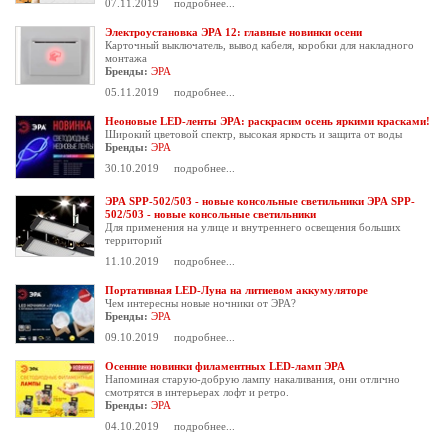
07.11.2019
подробнее...
Электроустановка ЭРА 12: главные новинки осени
Карточный выключатель, вывод кабеля, коробки для накладного
монтажа
Бренды:
ЭРА
05.11.2019
подробнее...
Неоновые LED-ленты ЭРА: раскрасим осень яркими красками!
Широкий цветовой спектр, высокая яркость и защита от воды
Бренды:
ЭРА
30.10.2019
подробнее...
ЭРА SPP-502/503 - новые консольные светильники ЭРА SPP-
502/503 - новые консольные светильники
Для применения на улице и внутреннего освещения больших
территорий
11.10.2019
подробнее...
Портативная LED-Луна на литиевом аккумуляторе
Чем интересны новые ночники от ЭРА?
Бренды:
ЭРА
09.10.2019
подробнее...
Осенние новинки филаментных LED-ламп ЭРА
Напоминая старую-добрую лампу накаливания, они отлично
смотрятся в интерьерах лофт и ретро.
Бренды:
ЭРА
04.10.2019
подробнее...