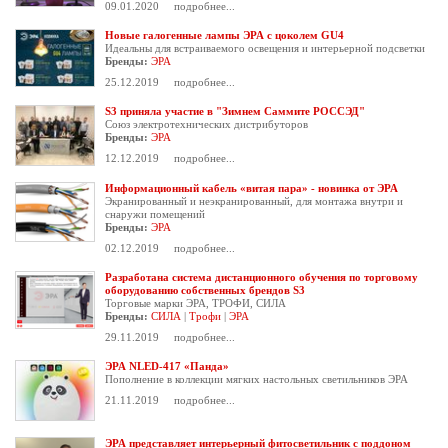
09.01.2020
подробнее...
Новые галогенные лампы ЭРА с цоколем GU4
Идеальны для встраиваемого освещения и интерьерной подсветки
Бренды:
ЭРА
25.12.2019
подробнее...
S3 приняла участие в "Зимнем Саммите РОССЭД"
Союз электротехнических дистрибуторов
Бренды:
ЭРА
12.12.2019
подробнее...
Информационный кабель «витая пара» - новинка от ЭРА
Экранированный и неэкранированный, для монтажа внутри и
снаружи помещений
Бренды:
ЭРА
02.12.2019
подробнее...
Разработана система дистанционного обучения по торговому
оборудованию собственных брендов S3
Торговые марки ЭРА, ТРОФИ, СИЛА
Бренды:
СИЛА
|
Трофи
|
ЭРА
29.11.2019
подробнее...
ЭРА NLED-417 «Панда»
Пополнение в коллекции мягких настольных светильников ЭРА
21.11.2019
подробнее...
ЭРА представляет интерьерный фитосветильник с поддоном