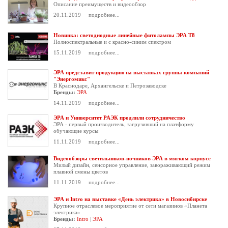
Описание преимуществ и видеообзор
20.11.2019
подробнее...
Новинка: светодиодные линейные фитолампы ЭРА Т8
Полноспектральные и с красно-синим спектром
15.11.2019
подробнее...
ЭРА представит продукцию на выставках группы компаний
"Энергомикс"
В Краснодаре, Архангельске и Петрозаводске
Бренды:
ЭРА
14.11.2019
подробнее...
ЭРА и Университет РАЭК продлили сотрудничество
ЭРА - первый производитель, загрузивший на платформу
обучающие курсы
11.11.2019
подробнее...
Видеообзоры светильников-ночников ЭРА в мягком корпусе
Милый дизайн, сенсорное управление, завораживающий режим
плавной смены цветов
11.11.2019
подробнее...
ЭРА и Intro на выставке «День электрика» в Новосибирске
Крупное отраслевое мероприятие от сети магазинов «Планета
электрика»
Бренды:
Intro
|
ЭРА