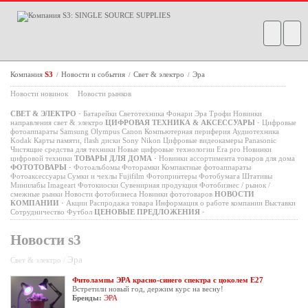
Компания
S3
Новости и события
Свет & электро
Эра
/
/
/
Новости новинок
Новости рынков
СВЕТ & ЭЛЕКТРО
·
Батарейки
Светотехника
Фонари
Эра
Трофи
Новинки
направления свет & электро
ЦИФРОВАЯ ТЕХНИКА & АКСЕССУАРЫ
·
Цифровые
фотоаппараты
Samsung
Olympus
Canon
Компьютерная периферия
Аудиотехника
Kodak
Карты памяти, flash диски
Sony
Nikon
Цифровые видеокамеры
Panasonic
Чистящие средства для техники
Новые цифровые технологии
Era pro
Новинки
цифровой техники
ТОВАРЫ ДЛЯ ДОМА
·
Новинки ассортимента товаров для дома
ФОТОТОВАРЫ
·
Фотоальбомы
Фоторамки
Компактные фотоаппараты
Фотоаксессуары
Сумки и чехлы
Fujifilm
Фотопринтеры
Фотобумага
Штативы
Минилабы
Imageart
Фотокиоски
Сувенирная продукция
Фотобизнес / рынок /
смежные рынки
Новости фотобизнеса
Новинки фототоваров
НОВОСТИ
КОМПАНИИ
·
Акции
Распродажа товара
Информация о работе компании
Выставки
Сотрудничество
Футбол
ЦЕНОВЫЕ ПРЕДЛОЖЕНИЯ
·
Новости s3
Эра
Свет & электро /
Фитолампы ЭРА красно-синего спектра с цоколем Е27
Встретили новый год, держим курс на весну!
Бренды:
ЭРА