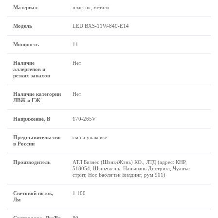
Материал
пластик, металл
Модель
LED BXS-11W-840-E14
Мощность
11
Наличие
Нет
аллергенов и
резких запахов
Наличие категории
Нет
ЛВЖ и ГЖ
Напряжение, В
170-265V
Представительство
см на упаковке
в России
Производитель
АТЛ Бизнес (ШэньчЖэнь) КО., ЛТД (адрес: КНР,
518054, Шэньчжэнь, Наньшань Дистрикт, Чуанъе
стрит, Нос Баоличэн Билдинг, рум 901)
Световой поток,
1 100
Лм