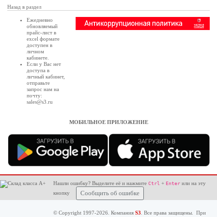
Назад в раздел
Ежедневно
обновляемый
прайс-лист в
excel формате
доступен в
личном
кабинете
.
Если у Вас нет
доступа в
личный кабинет
,
отправьте
запрос нам на
почту:
sales@s3.ru
МОБИЛЬНОЕ ПРИЛОЖЕНИЕ
Нашли ошибку? Выделите её и нажмите
+
или на эту
Ctrl
Enter
кнопку
Сообщить об ошибке
© Copyright 1997-2026. Компания
S3
. Все права защищены. При