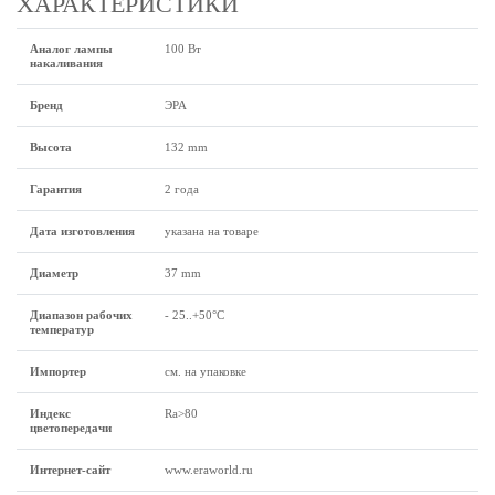
ХАРАКТЕРИСТИКИ
Аналог лампы
100 Вт
накаливания
Бренд
ЭРА
Высота
132 mm
Гарантия
2 года
Дата изготовления
указана на товаре
Диаметр
37 mm
Диапазон рабочих
- 25..+50°C
температур
Импортер
см. на упаковке
Индекс
Ra>80
цветопередачи
Интернет-сайт
www.eraworld.ru