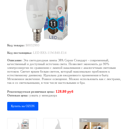
Код товара:
Б0032993
Код поставщика:
LED BXS-11W-840-E14
Описание:
Эта светодиодная лампа ЭРА Серии Стандарт - современный,
качественный и доступный источник света. Позволяет экономить до 90%
электроэнергии по сравнению с лампой накаливания с аналогичным световым
потоком. Светит ярким белым светом, который максимально приближен к
естественному дневному. Идеальна для ежедневного применения в быту.
Мгновенное включение. Ровное освещение. Можно использовать как с люстрами,
так и со светильниками, в том числе настольными и бра.
128.80 руб
Рекомендуемая розничная цена:
Оптовая цена:
узнать у менеджера
Купить на OZON