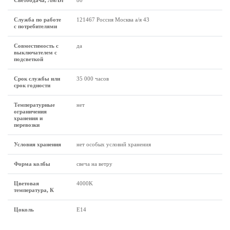
Светоодача, Лм/Вт
80
Служба по работе
121467 Россия Москва а/я 43
с потребителями
Совместимость с
да
выключателем с
подсветкой
Срок службы или
35 000 часов
срок годности
Температурные
нет
ограничения
хранения и
перевозки
Условия хранения
нет особых условий хранения
Форма колбы
свеча на ветру
Цветовая
4000K
температура, К
Цоколь
E14