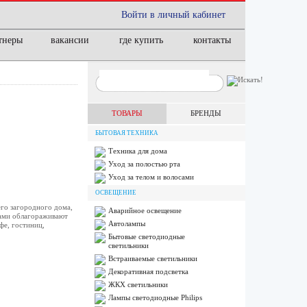
Войти в личный кабинет
тнеры
вакансии
где купить
контакты
ТОВАРЫ
БРЕНДЫ
БЫТОВАЯ ТЕХНИКА
Техника для дома
Уход за полостью рта
Уход за телом и волосами
ОСВЕЩЕНИЕ
го загородного дома,
Аварийное освещение
нами облагораживают
Автолампы
фе, гостиниц,
Бытовые светодиодные
светильники
Встраиваемые светильники
Декоративная подсветка
ЖКХ светильники
Лампы cветодиодные Philips