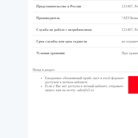
Представительство в России
121467, Ро
Производитель
“АТЛ Бизн
Служба по работе с потребителями
121467, Ро
Срок службы или срок годности
не огранич
Условия хранения
При хранен
Назад в раздел
Ежедневно обновляемый прайс-лист в excel формате
доступен в
личном кабинете
.
Если у Вас нет доступа в
личный кабинет
, отправьте
запрос нам на почту:
sales@s3.ru