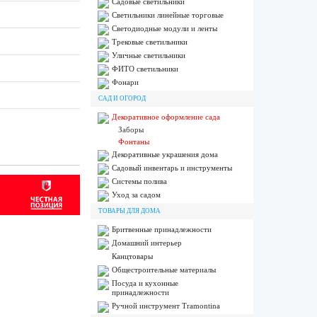
Садовые светильники
Светильники линейные торговые
Светодиодные модули и ленты
Трековые светильники
Уличные светильники
ФИТО светильники
Фонари
САД И ОГОРОД
Декоративное оформление сада
Заборы
Фонтаны
Декоративные украшения дома
Садовый инвентарь и инструменты
Системы полива
Уход за садом
ТОВАРЫ ДЛЯ ДОМА
Бритвенные принадлежности
Домашний интерьер
Канцтовары
Общестроительные материалы
Посуда и кухонные
принадлежности
Ручной инструмент Tramontina