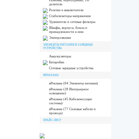
Разъёмы, переходники, ТВ
делители
Розетки и выключатели
Стабилизаторы напряжения
Удлинители и сетевые фильтры
Шкафы, корпуса, боксы и
принадлежности к ним
Электрозвонки
ЭЛЕМЕНТЫ ПИТАНИЯ И ЗАРЯДНЫЕ
УСТРОЙСТВА
Аккумуляторы
Батарейки
Сетевые зарядные устройства
ЯРЕКЛАМА
яРеклама (04 Элементы питания)
яРеклама (28 Интерьерное
освещение)
яРеклама (45 Кабеленесущие
системы)
яРеклама (77 Силовые кабели и
провода)
ПРАЙС-ЛИСТ