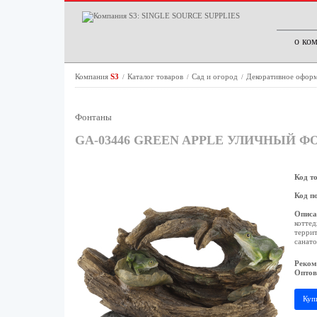
о ко
Компания
S3
Каталог товаров
Сад и огород
Декоративное оформ
/
/
/
Фонтаны
GA-03446 GREEN APPLE УЛИЧНЫЙ Ф
Код т
Код п
Описа
коттед
террит
санато
Реком
Оптов
Куп