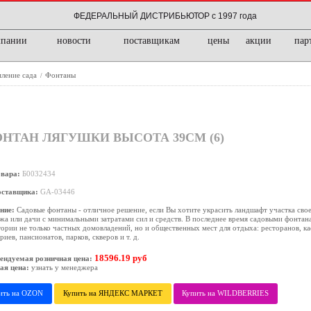
ФЕДЕРАЛЬНЫЙ ДИСТРИБЬЮТОР с 1997 года
мпании
новости
поставщикам
цены
акции
пар
ление сада
Фонтаны
/
ОНТАН ЛЯГУШКИ ВЫСОТА 39СМ (6)
овара:
Б0032434
оставщика:
GA-03446
ние:
Садовые фонтаны - отличное решение, если Вы хотите украсить ландшафт участка свое
жа или дачи с минимальными затратами сил и средств. В последнее время садовыми фонта
ории не только частных домовладений, но и общественных мест для отдыха: ресторанов, ка
риев, пансионатов, парков, скверов и т. д.
18596.19 руб
ендуемая розничная цена:
ая цена:
узнать у менеджера
ить на OZON
Купить на ЯНДЕКС МАРКЕТ
Купить на WILDBERRIES