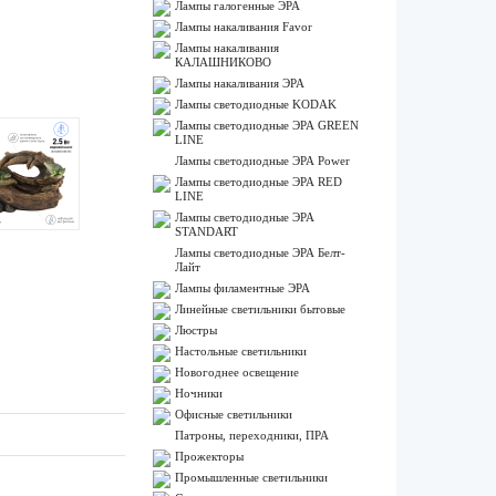
Лампы галогенные ЭРА
Лампы накаливания Favor
Лампы накаливания
КАЛАШНИКОВО
Лампы накаливания ЭРА
Лампы светодиодные KODAK
Лампы светодиодные ЭРА GREEN
LINE
Лампы светодиодные ЭРА Power
Лампы светодиодные ЭРА RED
LINE
Лампы светодиодные ЭРА
STANDART
Лампы светодиодные ЭРА Белт-
Лайт
Лампы филаментные ЭРА
Линейные светильники бытовые
Люстры
Настольные светильники
Новогоднее освещение
Ночники
Офисные светильники
Патроны, переходники, ПРА
Прожекторы
Промышленные светильники