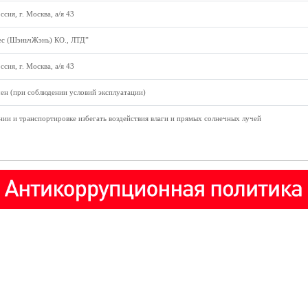
ссия, г. Москва, а/я 43
ес (ШэньчЖэнь) КО., ЛТД”
ссия, г. Москва, а/я 43
ен (при соблюдении условий эксплуатации)
ии и транспортировке избегать воздействия влаги и прямых солнечных лучей