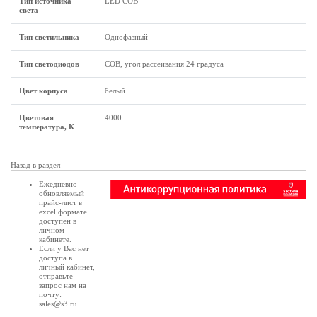
Тип источника
LED COB
света
Тип светильника
Однофазный
Тип светодиодов
COB, угол рассеивания 24 градуса
Цвет корпуса
белый
Цветовая
4000
температура, К
Назад в раздел
Ежедневно
обновляемый
прайс-лист в
excel формате
доступен в
личном
кабинете
.
Если у Вас нет
доступа в
личный кабинет
,
отправьте
запрос нам на
почту:
sales@s3.ru