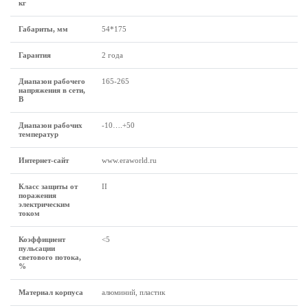
кг
Габариты, мм
54*175
Гарантия
2 года
Диапазон рабочего
165-265
напряжения в сети,
В
Диапазон рабочих
-10….+50
температур
Интернет-сайт
www.eraworld.ru
Класс защиты от
II
поражения
электрическим
током
Коэффициент
<5
пульсации
светового потока,
%
Материал корпуса
алюминий, пластик