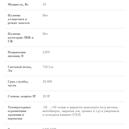
Мощность, Вт
10
Наличие
Нет
аллергенов и
резких запахов
Наличие
Нет
категории ЛВЖ и
ГЖ
Напряжение
220V
питания, В
Световой поток,
720 Lm
Лм
Срок службы,
20 000
часов
Степень защиты IP
20 IP
Температурные
-50….+50 только в закрытом транспорте (ж/д вагонах,
ограничения
контейнерах, закрытых а/м, трюмах и т.д) в умеренном
хранения и
и холодном климате (УХЛ)
перевозки