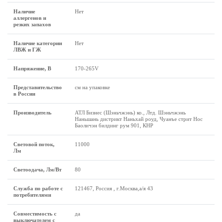
Наличие
Нет
аллергенов и
резких запахов
Наличие категории
Нет
ЛВЖ и ГЖ
Напряжение, В
170-265V
Представительство
см на упаковке
в России
Производитель
АТЛ Бизнес (Шэньчжэнь) ко., Лтд. Шэньчжэнь
Наньшань дистрикт Наньхай роуд, Чуанъе стрит Нос
Баоличэн билдинг рум 901, КНР
Световой поток,
11000
Лм
Светоодача, Лм/Вт
80
Служба по работе с
121467, Россия , г.Москва,а/я 43
потребителями
Совместимость с
да
выключателем с