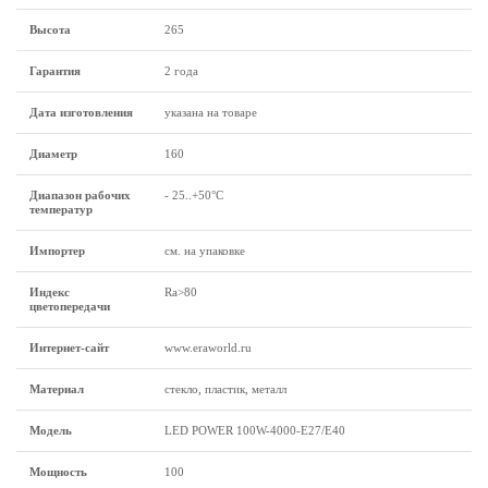
Высота
265
Гарантия
2 года
Дата изготовления
указана на товаре
Диаметр
160
Диапазон рабочих
- 25..+50°C
температур
Импортер
см. на упаковке
Индекс
Ra>80
цветопередачи
Интернет-сайт
www.eraworld.ru
Материал
стекло, пластик, металл
Модель
LED POWER 100W-4000-E27/E40
Мощность
100