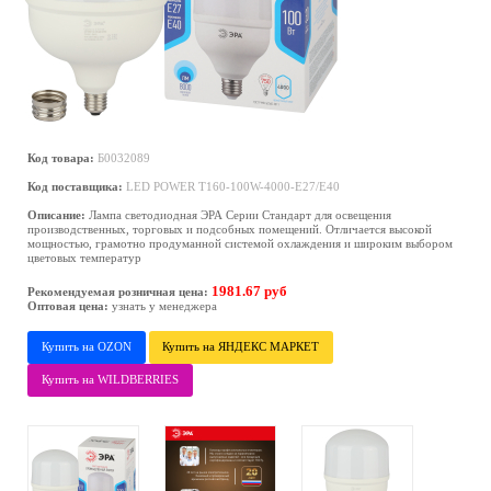
Код товара:
Б0032089
Код поставщика:
LED POWER T160-100W-4000-E27/E40
Описание:
Лампа светодиодная ЭРА Серии Стандарт для освещения
производственных, торговых и подсобных помещений. Отличается высокой
мощностью, грамотно продуманной системой охлаждения и широким выбором
цветовых температур
1981.67 руб
Рекомендуемая розничная цена:
Оптовая цена:
узнать у менеджера
Купить на OZON
Купить на ЯНДЕКС МАРКЕТ
Купить на WILDBERRIES