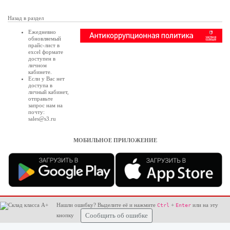
Назад в раздел
Ежедневно
обновляемый
прайс-лист в
excel формате
доступен в
личном
кабинете
.
Если у Вас нет
доступа в
личный кабинет
,
отправьте
запрос нам на
почту:
sales@s3.ru
МОБИЛЬНОЕ ПРИЛОЖЕНИЕ
Нашли ошибку? Выделите её и нажмите
+
или на эту
Ctrl
Enter
кнопку
Сообщить об ошибке