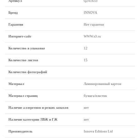
Артикул
Q241633
Бренд
INNOVA
Гарантия
Нет гарантии
Интернет-сайт
WWW.s3.ru
Количество в упаковке
12
Количество листов
15
Количество фотографий
Материал
Ламинированный картон
Материал страниц
бумага/пластик
Наличие аллергенов и резких запахов
нет
Наличие категории ЛВЖ и ГЖ
нет
Производитель
Innova Editions Ltd