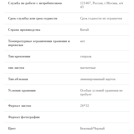
Служба по работе с потребителями
121467, Россия, г.Москва, а/я
43
Срок службы или срок годности
Срок годности не ограничен
Страна производства
Китай
Температурные ограничения хранения и
нет
перевозки
Тип крепления
спираль
тип листов
магнитные
Тип обложки
ламинированный картон
Условия хранения
Особых условий хранения не
требует
Формат листов
26*32
Формат фотографии
Цвет
Бежевый/Черный