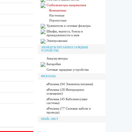
Стабилизаторы напряжения
Компактные
Настенные
Переносные
Удлинители и сетевые фильтры
Шкафы, корпуса, боксы и
принадлежности к ним
Электрозвонки
ЭЛЕМЕНТЫ ПИТАНИЯ И ЗАРЯДНЫЕ
УСТРОЙСТВА
Аккумуляторы
Батарейки
Сетевые зарядные устройства
ЯРЕКЛАМА
яРеклама (04 Элементы питания)
яРеклама (28 Интерьерное
освещение)
яРеклама (45 Кабеленесущие
системы)
яРеклама (77 Силовые кабели и
провода)
ПРАЙС-ЛИСТ