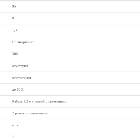
95
8
1,3
Поликарбонат
300
отуствуют
отсутствуют
до 85%
Кабель 1,2 м с вилкой с заземлением
2 розетки с заземлением
есть
7