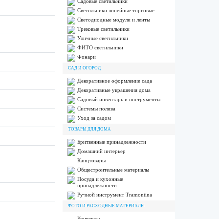
Садовые светильники
Светильники линейные торговые
Светодиодные модули и ленты
Трековые светильники
Уличные светильники
ФИТО светильники
Фонари
САД И ОГОРОД
Декоративное оформление сада
Декоративные украшения дома
Садовый инвентарь и инструменты
Системы полива
Уход за садом
ТОВАРЫ ДЛЯ ДОМА
Бритвенные принадлежности
Домашний интерьер
Канцтовары
Общестроительные материалы
Посуда и кухонные
принадлежности
Ручной инструмент Tramontina
ФОТО И РАСХОДНЫЕ МАТЕРИАЛЫ
Конверты