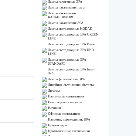
Лампы галогенные ЭРА
Лампы накаливания Favor
Лампы накаливания
КАЛАШНИКОВО
Лампы накаливания ЭРА
Лампы светодиодные KODAK
Лампы светодиодные ЭРА GREEN
LINE
Лампы светодиодные ЭРА Power
Лампы светодиодные ЭРА RED
LINE
Лампы светодиодные ЭРА
STANDART
Лампы светодиодные ЭРА Белт-
Лайт
Лампы филаментные ЭРА
Линейные светильники бытовые
Люстры
Настольные светильники
Новогоднее освещение
Ночники
Офисные светильники
Патроны, переходники, ПРА
Прожекторы
Промышленные светильники