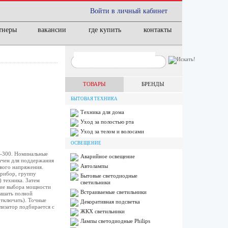
Войти в личный кабинет
тнеры
вакансии
где купить
контакты
ТОВАРЫ
БРЕНДЫ
БЫТОВАЯ ТЕХНИКА
Техника для дома
Уход за полостью рта
Уход за телом и волосами
ОСВЕЩЕНИЕ
-300. Номинальные
Аварийное освещение
ачен для поддержания
Автолампы
вого напряжения.
прибор, группу
Бытовые светодиодные
 техника. Затем
светильники
вие выбора мощности
Встраиваемые светильники
ышать полной
отключать). Точные
Декоративная подсветка
изатор подбирается с
ЖКХ светильники
Лампы cветодиодные Philips