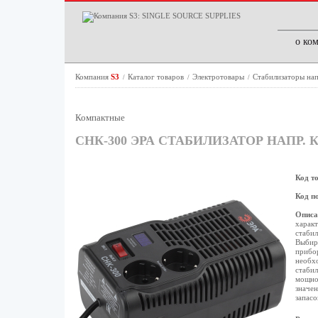
о ко
Компания
S3
Каталог товаров
Электротовары
Стабилизаторы на
/
/
/
Компактные
СНК-300 ЭРА СТАБИЛИЗАТОР НАПР. КОМ
Код т
Код п
Описа
характ
стабил
Выбира
прибор
необх
стабил
мощнос
значен
запасо