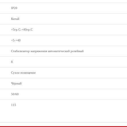
IP20
Китай
+5гр.С-+40гр.С
+5-+40
Стабилизатор напряжения автоматический релейный
8
Сухое помещение
Чёрный
50/60
115