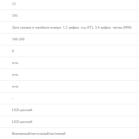
12
195
Дата указана в серийном номере: 1,2 цифры- год (ГГ), 3,4 цифры –месяц (ММ)
160-260
6
есть
есть
есть
-
LED-дисплей
LED-дисплей
Компактный/настольный/настенный