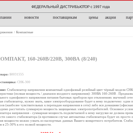
ФЕДЕРАЛЬНЫЙ ДИСТРИБЬЮТОР с 1997 года
мпании
новости
поставщикам
цены
акции
пар
пряжения
Компактные
/
ПАКТ, 160-260В/220В, 300ВА (8/240)
овара:
Б0031555
оставщика:
СНК-300
ние:
Стабилизатор напряжения компактный однофазный релейный цвет чёрный модели СНК
еристики (полная мощность / диапазон входного напряжения): 300ВА 160-260В . Предназн
ьного однофазного напряжения питания бытовых приборов при отклонениях значений сете
я стабилизатор, нужно знать, какое электрооборудование будет к нему подключено: один 
ов (наиболее чувствительных к перепадам напряжения в сети) либо вся домашняя (офисная)
одимо рассчитать суммарную мощность защищаемых электропотребителей. Основное усло
изатора напряжения - суммарная мощность подключаемой к нему нагрузки не должна прев
ти самого стабилизатора (в противном случае автоматика стабилизатора будет их просто 
ия мощности можно узнать из паспортных данных Вашего конкретного потребителя. Стабил
м в 25-30% к его полной мощности.