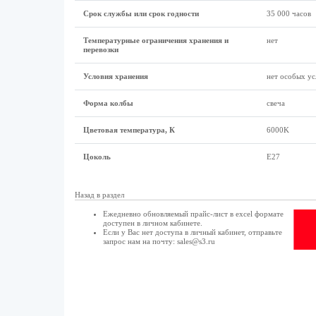
Срок службы или срок годности
35 000 часов
Температурные ограничения хранения и
нет
перевозки
Условия хранения
нет особых ус
Форма колбы
свеча
Цветовая температура, К
6000K
Цоколь
Е27
Назад в раздел
Ежедневно обновляемый прайс-лист в excel формате
доступен в
личном кабинете
.
Если у Вас нет доступа в
личный кабинет
, отправьте
запрос нам на почту:
sales@s3.ru