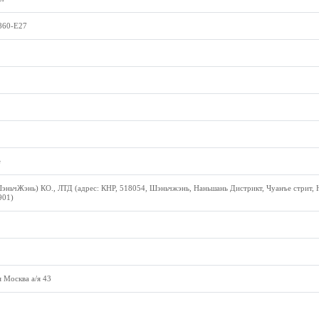
860-E27
е
эньчЖэнь) КО., ЛТД (адрес: КНР, 518054, Шэньчжэнь, Наньшань Дистрикт, Чуанъе стрит, 
901)
 Москва а/я 43