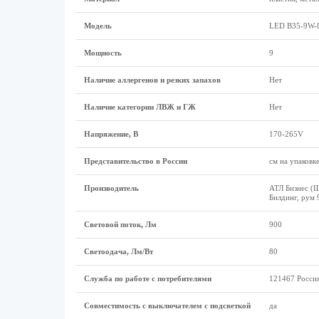
Модель
LED B35-9W-
Мощность
9
Наличие аллергенов и резких запахов
Нет
Наличие категории ЛВЖ и ГЖ
Нет
Напряжение, В
170-265V
Представительство в России
см на упаковк
Производитель
АТЛ Бизнес (Ш
Билдинг, рум 
Световой поток, Лм
900
Светоодача, Лм/Вт
80
Служба по работе с потребителями
121467 Россия
Совместимость с выключателем с подсветкой
да