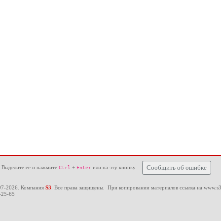
 Выделите её и нажмите
+
или на эту кнопку
Сообщить об ошибке
Ctrl
Enter
97-2026. Компания
S3
. Все права защищены. При копировании материалов ссылка на
www.s3
-25-65
u