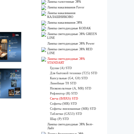
Лампы галогенные ЭРА
Лампы накаливания Favor
Лампы накаливания
КАЛАШНИКОВО
Лампы накаливания ЭРА
Лампы светодиодные KODAK
Лампы светодиодные ЭРА GREEN
LINE
Лампы светодиодные ЭРА Power
Лампы светодиодные ЭРА RED
LINE
Лампы светодиодные ЭРА
STANDART
Груша (A) STD
Для бытовой техники (Т25) STD
Капсульные (G4, G9) STD
Линейные Т8 STD
Низковольтные (А, MR) STD
Рефлектор (R) STD
Свеча (B/BXS) STD
Софиты (MR) STD
Софиты линзованные (MR) STD
Таблетки (GX53) STD
Шар (P) STD
Лампы светодиодные ЭРА Белт-
Лайт
Лампы филаментные ЭРА