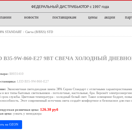
ФЕДЕРАЛЬНЫЙ ДИСТРИБЬЮТОР с 1997 года
мпании
новости
поставщикам
цены
акции
пар
 ЭРА STANDART
Свеча (B/BXS) STD
/
B35-9W-860-E27 9ВТ СВЕЧА ХОЛОДНЫЙ ДНЕВНО
овара:
Б0031410
оставщика:
LED B35-9W-860-E27
ние:
Экономичная светодиодная лампа ЭРА Серии Стандарт с отличными характеристиками 
 и все типы бытовых светильников - потолочные, настольные, бра. Бережёт электроэнергию,
 срок службы. Цветовая температура - холодный белый свет. Такое освещение бодрит, пов
способность. Этот современный источник света создаёт комфортное и безопасное для глаз 
126.30 руб
ендуемая розничная цена:
ая цена:
узнать у менеджера
ить на OZON