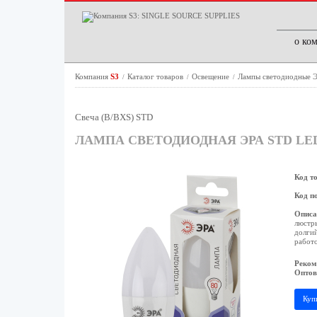
о ко
Компания
S3
Каталог товаров
Освещение
Лампы светодиодные
/
/
/
Свеча (B/BXS) STD
ЛАМПА СВЕТОДИОДНАЯ ЭРА STD LED 
Код т
Код п
Описа
люстры
долгий
работо
Реком
Оптов
Куп