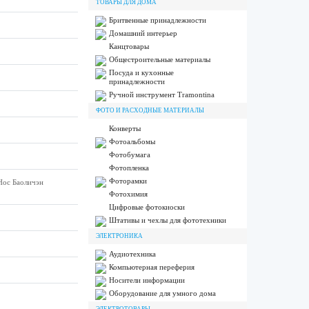
ТОВАРЫ ДЛЯ ДОМА
Бритвенные принадлежности
Домашний интерьер
Канцтовары
Общестроительные материалы
Посуда и кухонные
принадлежности
Ручной инструмент Tramontina
ФОТО И РАСХОДНЫЕ МАТЕРИАЛЫ
Конверты
Фотоальбомы
Фотобумага
Фотопленка
Фоторамки
Нос Баоличэн
Фотохимия
Цифровые фотокиоски
Штативы и чехлы для фототехники
ЭЛЕКТРОНИКА
Аудиотехника
Компьютерная переферия
Носители информации
Оборудование для умного дома