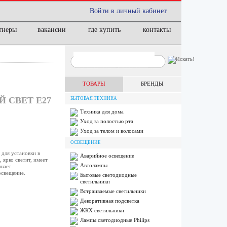
Войти в личный кабинет
тнеры
вакансии
где купить
контакты
ТОВАРЫ
БРЕНДЫ
Й СВEТ Е27
БЫТОВАЯ ТЕХНИКА
Техника для дома
Уход за полостью рта
Уход за телом и волосами
ОСВЕЩЕНИЕ
для установки в
Аварийное освещение
 ярко светит, имеет
Автолампы
ышает
освещение.
Бытовые светодиодные
светильники
Встраиваемые светильники
Декоративная подсветка
ЖКХ светильники
Лампы cветодиодные Philips