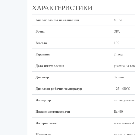
ХАРАКТЕРИСТИКИ
Аналог лампы накаливания
80 Вт
Бренд
ЭРА
Высота
100
Гарантия
2 года
Дата изготовления
указана на тов
Диаметр
37 mm
Диапазон рабочих температур
- 25..+50°C
Импортер
см. на упаковк
Индекс цветопередачи
Ra>80
Интернет-сайт
www.eraworld.
Материал
пластик, метал