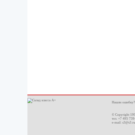
Нашли ошибку?
© Copyright 19
тел. +7 495 739
e-mail:
s3@s3.r