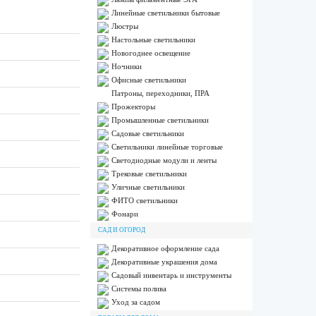
Линейные светильники бытовые
Люстры
Настольные светильники
Новогоднее освещение
Ночники
Офисные светильники
Патроны, переходники, ПРА
Прожекторы
Промышленные светильники
Садовые светильники
Светильники линейные торговые
Светодиодные модули и ленты
Трековые светильники
Уличные светильники
ФИТО светильники
Фонари
САД И ОГОРОД
Декоративное оформление сада
Декоративные украшения дома
Садовый инвентарь и инструменты
Системы полива
Уход за садом