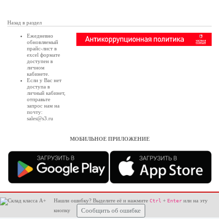
Назад в раздел
Ежедневно
обновляемый
прайс-лист в
excel формате
доступен в
личном
кабинете
.
Если у Вас нет
доступа в
личный кабинет
,
отправьте
запрос нам на
почту:
sales@s3.ru
МОБИЛЬНОЕ ПРИЛОЖЕНИЕ
Нашли ошибку? Выделите её и нажмите
+
или на эту
Ctrl
Enter
кнопку
Сообщить об ошибке