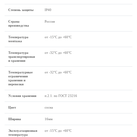
Степень защиты
IP40
Страна
Россия
производства
Температура
от -15°С до +60°С
монтажа
Температура
от -32°С до +60°С
транспортировки
и хранения
Температурные
от -32°С до +60°С
ограничения
хранения и
перевозки
Условия хранения
п.2.1. по ГОСТ 23216
Цвет
сосна
Ширина
16мм
Эксплуатационная
от -15°С до +60°С
температура