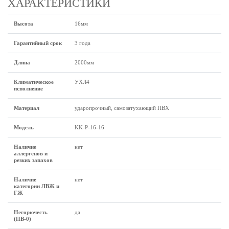
ХАРАКТЕРИСТИКИ
Высота
16мм
Гарантийный срок
3 года
Длина
2000мм
Климатическое
УХЛ4
исполнение
Материал
ударопрочный, самозатухающий ПВХ
Модель
KK-P-16-16
Наличие
нет
аллергенов и
резких запахов
Наличие
нет
категории ЛВЖ и
ГЖ
Негорючесть
да
(ПВ-0)