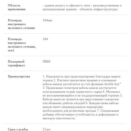
Область
- здания жилого и офисного типа - производственные и
применения
муниципальные зданиях - объектах инфраструктуры.
Площадь
184мм
внутреннего
полезного сечения
Площадь
184
внутреннего
полезного сечения,
мм2
Пожарный
ПБ68
сертификат
Преимущества
1. Надежность при транспортировке благодаря защите
торцов 2. Плотное прилегание крышки к основанию
кабель-канала достигается за счет функции double key”
3. Правильная геометрия кабель-канала достигается
использованием только первичного сырья 4. Материал
не воспламеняющийся и не поддерживающий горение 5.
Кабель-канал не лопается при вкручивании саморезов
или вбивании дюбель-гвоздей 6. Каждая палка кабель-
канала имеет индивидуальную маркировку
необходимую для розничных продаж 7. Специальные
добавки обеспечивают устойчивость к деформации и
высокую пластичность.
Срок службы
25лет