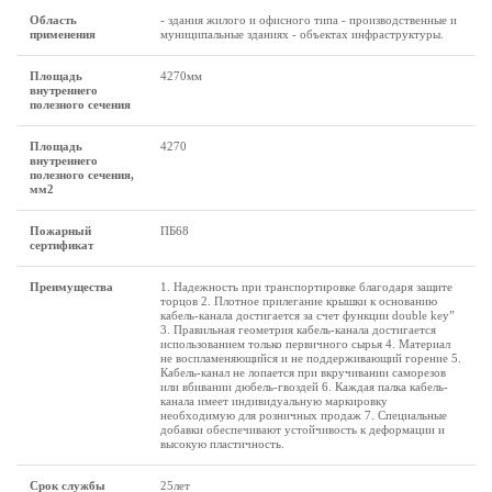
Область
- здания жилого и офисного типа - производственные и
применения
муниципальные зданиях - объектах инфраструктуры.
Площадь
4270мм
внутреннего
полезного сечения
Площадь
4270
внутреннего
полезного сечения,
мм2
Пожарный
ПБ68
сертификат
Преимущества
1. Надежность при транспортировке благодаря защите
торцов 2. Плотное прилегание крышки к основанию
кабель-канала достигается за счет функции double key”
3. Правильная геометрия кабель-канала достигается
использованием только первичного сырья 4. Материал
не воспламеняющийся и не поддерживающий горение 5.
Кабель-канал не лопается при вкручивании саморезов
или вбивании дюбель-гвоздей 6. Каждая палка кабель-
канала имеет индивидуальную маркировку
необходимую для розничных продаж 7. Специальные
добавки обеспечивают устойчивость к деформации и
высокую пластичность.
Срок службы
25лет