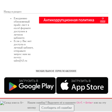
Назад в раздел
Ежедневно
обновляемый
прайс-лист в
excel формате
доступен в
личном
кабинете
.
Если у Вас нет
доступа в
личный кабинет
,
отправьте
запрос нам на
почту:
sales@s3.ru
МОБИЛЬНОЕ ПРИЛОЖЕНИЕ
Нашли ошибку? Выделите её и нажмите
+
или на эту
Ctrl
Enter
кнопку
Сообщить об ошибке