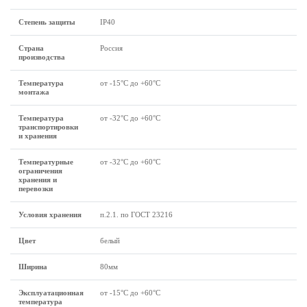
Степень защиты
IP40
Страна
Россия
производства
Температура
от -15°С до +60°С
монтажа
Температура
от -32°С до +60°С
транспортировки
и хранения
Температурные
от -32°С до +60°С
ограничения
хранения и
перевозки
Условия хранения
п.2.1. по ГОСТ 23216
Цвет
белый
Ширина
80мм
Эксплуатационная
от -15°С до +60°С
температура