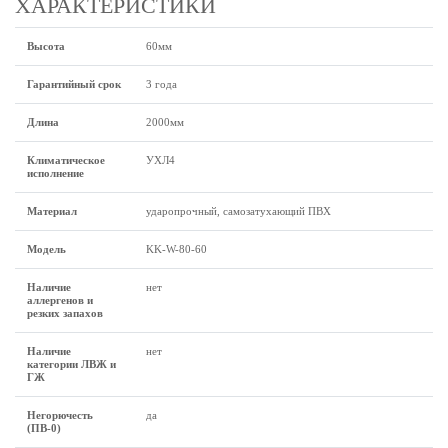
ХАРАКТЕРИСТИКИ
Высота
60мм
Гарантийный срок
3 года
Длина
2000мм
Климатическое
УХЛ4
исполнение
Материал
ударопрочный, самозатухающий ПВХ
Модель
KK-W-80-60
Наличие
нет
аллергенов и
резких запахов
Наличие
нет
категории ЛВЖ и
ГЖ
Негорючесть
да
(ПВ-0)