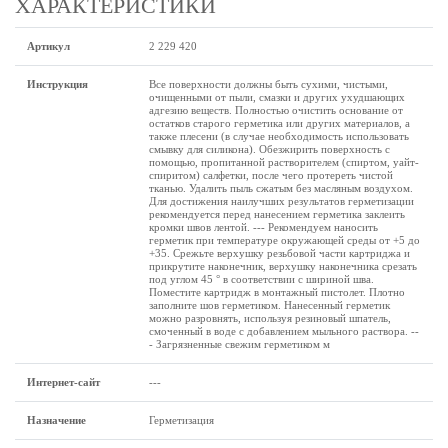
ХАРАКТЕРИСТИКИ
Артикул
2 229 420
Инструкция
Все поверхности должны быть сухими, чистыми,
очищенными от пыли, смазки и других ухудшающих
адгезию веществ. Полностью очистить основание от
остатков старого герметика или других материалов, а
также плесени (в случае необходимость использовать
смывку для силикона). Обезжирить поверхность с
помощью, пропитанной растворителем (спиртом, уайт-
спиритом) салфетки, после чего протереть чистой
тканью. Удалить пыль сжатым без масляным воздухом.
Для достижения наилучших результатов герметизации
рекомендуется перед нанесением герметика заклеить
кромки швов лентой. --- Рекомендуем наносить
герметик при температуре окружающей среды от +5 до
+35. Срежьте верхушку резьбовой части картриджа и
прикрутите наконечник, верхушку наконечника срезать
под углом 45 ° в соответствии с шириной шва.
Поместите картридж в монтажный пистолет. Плотно
заполните шов герметиком. Нанесенный герметик
можно разровнять, используя резиновый шпатель,
смоченный в воде с добавлением мыльного раствора. --
- Загрязненные свежим герметиком м
Интернет-сайт
---
Назначение
Герметизация