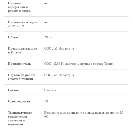
Наличие
нет
аллергенов и
резких запахов
Наличие категории
нет
ЛВЖ и ГЖ
Объем
280мл
Представительство
ООО Лаб Индастриз
в России
Производитель
ООО «ЛАБ Индастриз», филиал в городе Тосно
Служба по работе
ООО Лаб Индастриз
с потребителями
Состав
Силикон
Срок годности
18
Температурные
Возможно замораживание до двух недель до минус 20
ограничения
оС
хранения и
перевозки