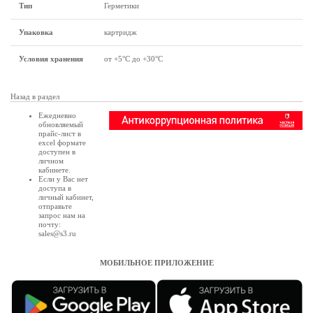
Тип
Герметики
Упаковка
картридж
Условия хранения
от +5°C до +30°C
Назад в раздел
Ежедневно
обновляемый
прайс-лист в
excel формате
доступен в
личном
кабинете
.
Если у Вас нет
доступа в
личный кабинет
,
отправьте
запрос нам на
почту:
sales@s3.ru
МОБИЛЬНОЕ ПРИЛОЖЕНИЕ