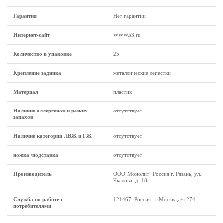
Гарантия
Нет гарантии
Интернет-сайт
WWW.s3.ru
Количество в упаковке
25
Крепление задника
металлические лепестки
Материал
пластик
Наличие аллергенов и резких
отсутствует
запахов
Наличие категории ЛВЖ и ГЖ
отсутствует
ножка /подставка
отсутствует
Производитель
ООО"Монолит" Россия г. Рязань, ул.
Чкалова, д. 18
Служба по работе с
121467, Россия , г.Москва,а/я 274
потребителями