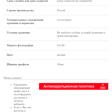
Срок службы или срок годности
Срок годности не ограничен
Страна производства
Россия
Температурные ограничения
отсутствует
хранения и перевозки
Условия хранения
Не требует особых условий хранения и
транспортировки
Формат фотографии
21x30
Цвет
молоко
Ширина профиля
16мм
Назад в раздел
Ежедневно
обновляемый
прайс-лист в
excel формате
доступен в
личном
кабинете
.
Если у Вас нет
доступа в