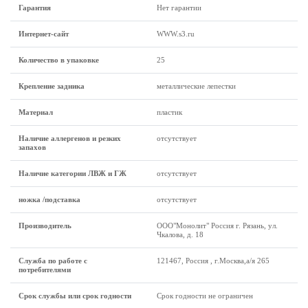
Гарантия
Нет гарантии
Интернет-сайт
WWW.s3.ru
Количество в упаковке
25
Крепление задника
металлические лепестки
Материал
пластик
Наличие аллергенов и резких
отсутствует
запахов
Наличие категории ЛВЖ и ГЖ
отсутствует
ножка /подставка
отсутствует
Производитель
ООО"Монолит" Россия г. Рязань, ул.
Чкалова, д. 18
Служба по работе с
121467, Россия , г.Москва,а/я 265
потребителями
Срок службы или срок годности
Срок годности не ограничен