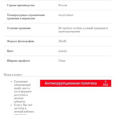
Страна производства
Россия
Температурные ограничения
отсутствует
хранения и перевозки
Условия хранения
Не требует особых условий хранения и
транспортировки
Формат фотографии
30х40
Цвет
золото
Ширина профиля
25мм
Назад в раздел
Ежедневно
обновляемый
прайс-лист в
excel формате
доступен в
личном
кабинете
.
Если у Вас нет
доступа в
личный кабинет
,
отправьте