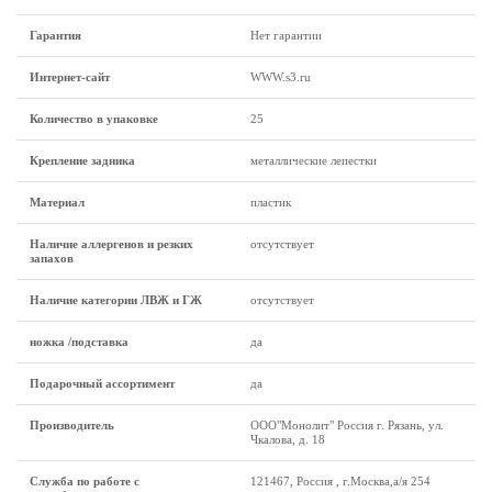
Гарантия
Нет гарантии
Интернет-сайт
WWW.s3.ru
Количество в упаковке
25
Крепление задника
металлические лепестки
Материал
пластик
Наличие аллергенов и резких
отсутствует
запахов
Наличие категории ЛВЖ и ГЖ
отсутствует
ножка /подставка
да
Подарочный ассортимент
да
Производитель
ООО"Монолит" Россия г. Рязань, ул.
Чкалова, д. 18
Служба по работе с
121467, Россия , г.Москва,а/я 254