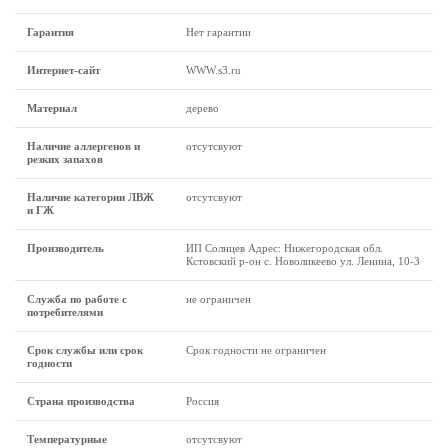
Гарантия
Нет гарантии
Интернет-сайт
WWW.s3.ru
Материал
дерево
Наличие аллергенов и
отсутсвуют
резких запахов
Наличие категории ЛВЖ
отсутсвуют
и ГЖ
Производитель
ИП Солнцев Адрес: Нижегородская обл.
Кстовский р-он с. Новоликеево ул. Ленина, 10-3
Служба по работе с
не ограничен
потребителями
Срок службы или срок
Срок годности не ограничен
годности
Страна производства
Россия
Температурные
отсутсвуют