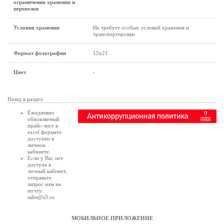
ограничения хранения и
перевозки
Условия хранения
Не требует особых условий хранения и
транспортировки
Формат фотографии
15х21
Цвет
-
Назад в раздел
Ежедневно
обновляемый
прайс-лист в
excel формате
доступен в
личном
кабинете
.
Если у Вас нет
доступа в
личный кабинет
,
отправьте
запрос нам на
почту:
sales@s3.ru
МОБИЛЬНОЕ ПРИЛОЖЕНИЕ