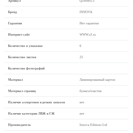
Артикул
Q1608013
Бренд
INNOVA
Гарантия
Нет гарантии
Интернет-сайт
WWW.s3.ru
Количество в упаковке
6
Количество листов
25
Количество фотографий
Материал
Ламинированный картон
Материал страниц
бумага/пластик
Наличие аллергенов и резких запахов
нет
Наличие категории ЛВЖ и ГЖ
нет
Производитель
Innova Editions Ltd