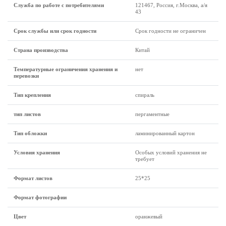
Служба по работе с потребителями
121467, Россия, г.Москва, а/я
43
Срок службы или срок годности
Срок годности не ограничен
Страна производства
Китай
Температурные ограничения хранения и
нет
перевозки
Тип крепления
спираль
тип листов
пергаментные
Тип обложки
ламинированный картон
Условия хранения
Особых условий хранения не
требует
Формат листов
25*25
Формат фотографии
Цвет
оранжевый