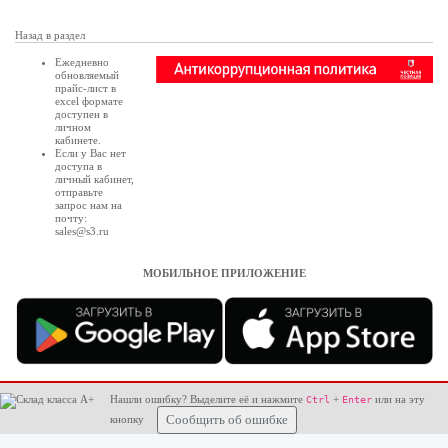
Назад в раздел
Ежедневно
обновляемый
прайс-лист в
excel формате
доступен в
личном
кабинете
.
Если у Вас нет
доступа в
личный кабинет
,
отправьте
запрос нам на
почту:
sales@s3.ru
МОБИЛЬНОЕ ПРИЛОЖЕНИЕ
Нашли ошибку? Выделите её и нажмите
+
или на эту
Ctrl
Enter
кнопку
Сообщить об ошибке