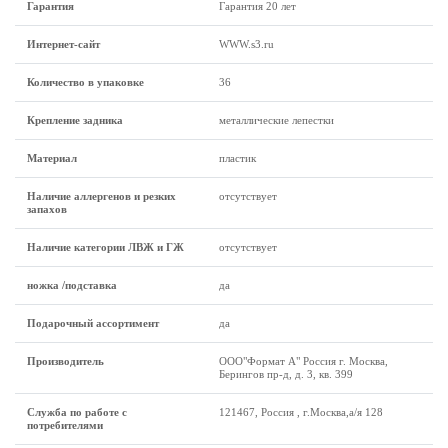
Гарантия
Гарантия 20 лет
Интернет-сайт
WWW.s3.ru
Количество в упаковке
36
Крепление задника
металлические лепестки
Материал
пластик
Наличие аллергенов и резких
отсутствует
запахов
Наличие категории ЛВЖ и ГЖ
отсутствует
ножка /подставка
да
Подарочный ассортимент
да
Производитель
ООО"Формат А" Россия г. Москва,
Берингов пр-д, д. 3, кв. 399
Служба по работе с
121467, Россия , г.Москва,а/я 128
потребителями