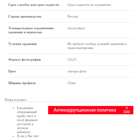
Срок службы или срок годности
Срок годности не ограничен
Страна производства
Россия
Температурные ограничения
отсутствует
хранения и перевозки
Условия хранения
Не требует особых условий хранения и
транспортировки
Формат фотографии
15х21
Цвет
смотри фото
Ширина профиля
25мм
Назад в раздел
Ежедневно
обновляемый
прайс-лист в
excel формате
доступен в
личном
кабинете
.
Если у Вас нет