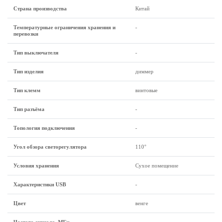
Страна производства
Китай
Температурные ограничения хранения и
-
перевозки
Тип выключателя
-
Тип изделия
диммер
Тип клемм
винтовые
Тип разъёма
-
Топология подключения
-
Угол обзора светорегулятора
110°
Условия хранения
Сухое помещение
Характеристики USB
-
Цвет
венге