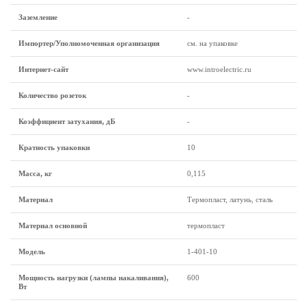
Заземление
-
Импортер/Уполномоченная организация
см. на упаковке
Интернет-сайт
www.introelectric.ru
Количество розеток
-
Коэффициент затухания, дБ
-
Кратность упаковки
10
Масса, кг
0,115
Материал
Термопласт, латунь, сталь
Материал основной
термопласт
Модель
1-401-10
Мощность нагрузки (лампы накаливания),
600
Вт