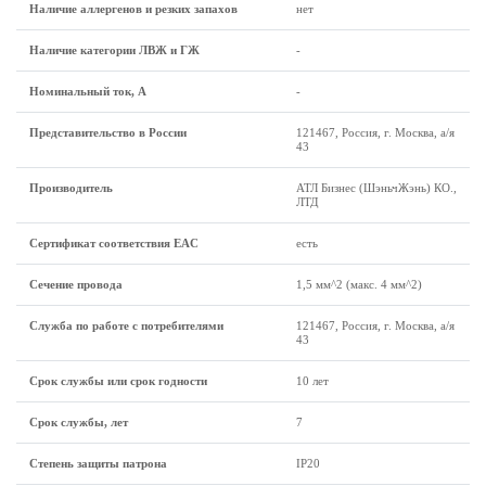
Наличие аллергенов и резких запахов
нет
Наличие категории ЛВЖ и ГЖ
-
Номинальный ток, А
-
Представительство в России
121467, Россия, г. Москва, а/я
43
Производитель
АТЛ Бизнес (ШэньчЖэнь) КО.,
ЛТД
Сертификат соответствия EAC
есть
Сечение провода
1,5 мм^2 (макс. 4 мм^2)
Служба по работе с потребителями
121467, Россия, г. Москва, а/я
43
Срок службы или срок годности
10 лет
Срок службы, лет
7
Степень защиты патрона
IP20