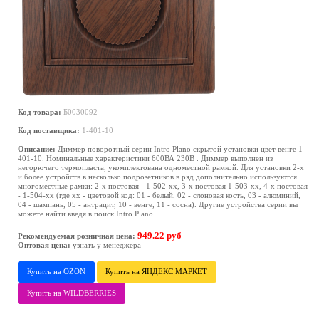
Код товара:
Б0030092
Код поставщика:
1-401-10
Описание:
Диммер поворотный серии Intro Plano скрытой установки цвет венге 1-
401-10. Номинальные характеристики 600ВА 230В . Диммер выполнен из
негорючего термопласта, укомплектована одноместной рамкой. Для установки 2-х
и более устройств в несколько подрозетников в ряд дополнительно используются
многоместные рамки: 2-х постовая - 1-502-хх, 3-х постовая 1-503-хх, 4-х постовая
- 1-504-хх (где хх - цветовой код: 01 - белый, 02 - слоновая кость, 03 - алюминий,
04 - шампань, 05 - антрацит, 10 - венге, 11 - сосна). Другие устройства серии вы
можете найти введя в поиск Intro Plano.
949.22 руб
Рекомендуемая розничная цена:
Оптовая цена:
узнать у менеджера
Купить на OZON
Купить на ЯНДЕКС МАРКЕТ
Купить на WILDBERRIES