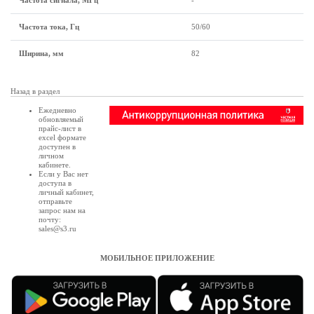
Частота сигнала, МГц
-
Частота тока, Гц
50/60
Ширина, мм
82
Назад в раздел
Ежедневно
обновляемый
прайс-лист в
excel формате
доступен в
личном
кабинете
.
Если у Вас нет
доступа в
личный кабинет
,
отправьте
запрос нам на
почту:
sales@s3.ru
МОБИЛЬНОЕ ПРИЛОЖЕНИЕ