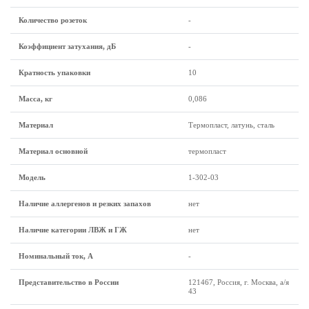
Количество розеток
-
Коэффициент затухания, дБ
-
Кратность упаковки
10
Масса, кг
0,086
Материал
Термопласт, латунь, сталь
Материал основной
термопласт
Модель
1-302-03
Наличие аллергенов и резких запахов
нет
Наличие категории ЛВЖ и ГЖ
нет
Номинальный ток, А
-
Представительство в России
121467, Россия, г. Москва, а/я
43