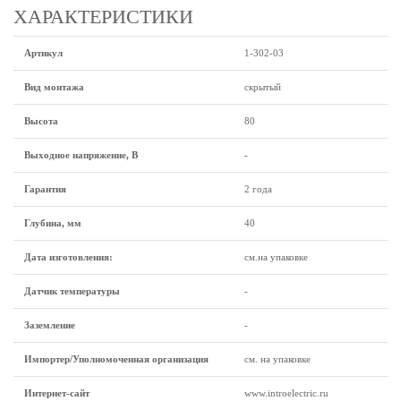
ХАРАКТЕРИСТИКИ
Артикул
1-302-03
Вид монтажа
скрытый
Высота
80
Выходное напряжение, В
-
Гарантия
2 года
Глубина, мм
40
Дата изготовления:
см.на упаковке
Датчик температуры
-
Заземление
-
Импортер/Уполномоченная организация
см. на упаковке
Интернет-сайт
www.introelectric.ru