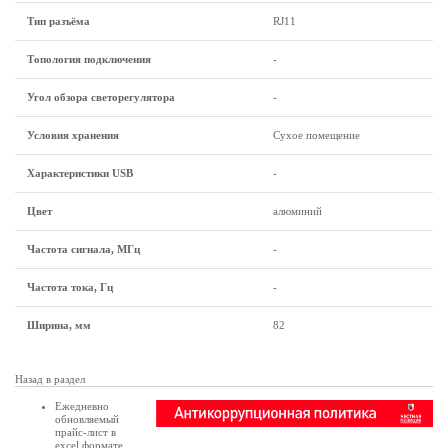
Тип разъёма
RJ11
Топология подключения
-
Угол обзора светорегулятора
-
Условия хранения
Сухое помещение
Характеристики USB
-
Цвет
алюминий
Частота сигнала, МГц
-
Частота тока, Гц
-
Ширина, мм
82
Назад в раздел
Ежедневно
обновляемый
прайс-лист в
excel формате