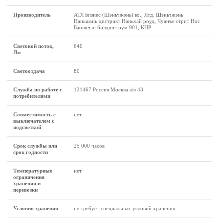
Производитель
АТЛ Бизнес (Шэньчжэнь) ко., Лтд. Шэньчжэнь
Наньшань дистрикт Наньхай роуд, Чуанъе стрит Нос
Баоличэн билдинг рум 901, КНР
Световой поток,
640
Лм
Светоотдача
80
Служба по работе с
121467 Россия Москва а/я 43
потребителями
Совместимость с
нет
выключателем с
подсветкой
Срок службы или
25 000 часов
срок годности
Температурные
нет
ограничения
хранения и
перевозки
Условия хранения
не требует специальных условий хранения