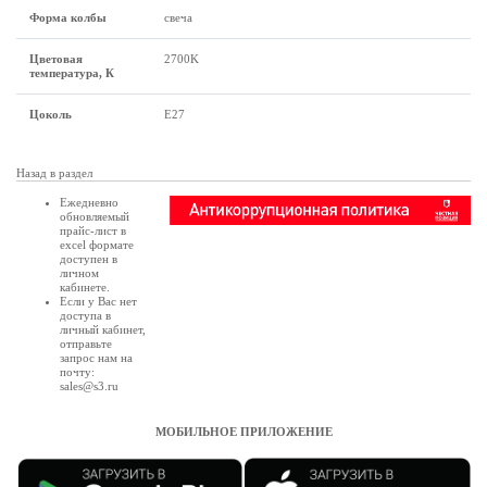
Форма колбы
свеча
Цветовая
2700K
температура, К
Цоколь
Е27
Назад в раздел
Ежедневно
обновляемый
прайс-лист в
excel формате
доступен в
личном
кабинете
.
Если у Вас нет
доступа в
личный кабинет
,
отправьте
запрос нам на
почту:
sales@s3.ru
МОБИЛЬНОЕ ПРИЛОЖЕНИЕ