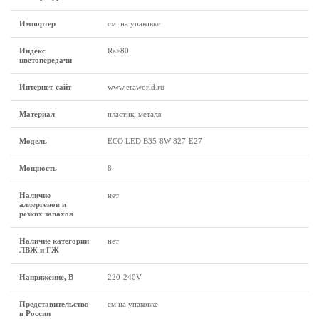
Импортер
см. на упаковке
Индекс
Ra>80
цветопередачи
Интернет-сайт
www.eraworld.ru
Материал
пластик, металл
Модель
ECO LED B35-8W-827-E27
Мощность
8
Наличие
нет
аллергенов и
резких запахов
Наличие категории
нет
ЛВЖ и ГЖ
Напряжение, В
220-240V
Представительство
см на упаковке
в России