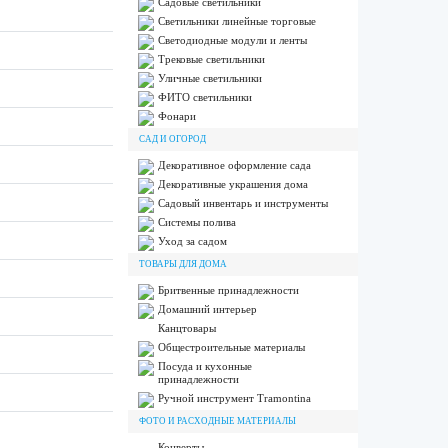
Садовые светильники
Светильники линейные торговые
Светодиодные модули и ленты
Трековые светильники
Уличные светильники
ФИТО светильники
Фонари
САД И ОГОРОД
Декоративное оформление сада
Декоративные украшения дома
Садовый инвентарь и инструменты
Системы полива
Уход за садом
ТОВАРЫ ДЛЯ ДОМА
Бритвенные принадлежности
Домашний интерьер
Канцтовары
Общестроительные материалы
Посуда и кухонные
принадлежности
Ручной инструмент Tramontina
ФОТО И РАСХОДНЫЕ МАТЕРИАЛЫ
Конверты