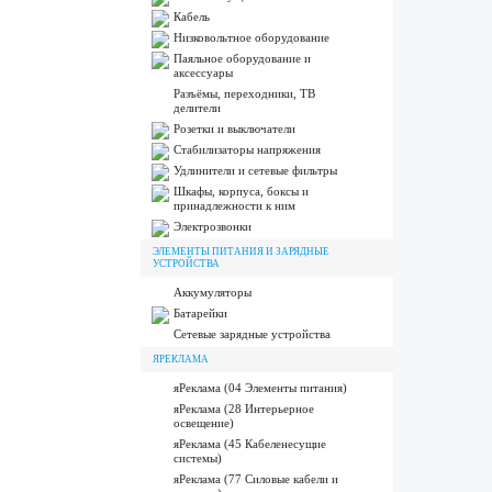
Кабель
Низковольтное оборудование
Паяльное оборудование и
аксессуары
Разъёмы, переходники, ТВ
делители
Розетки и выключатели
Стабилизаторы напряжения
Удлинители и сетевые фильтры
Шкафы, корпуса, боксы и
принадлежности к ним
Электрозвонки
ЭЛЕМЕНТЫ ПИТАНИЯ И ЗАРЯДНЫЕ
УСТРОЙСТВА
Аккумуляторы
Батарейки
Сетевые зарядные устройства
ЯРЕКЛАМА
яРеклама (04 Элементы питания)
яРеклама (28 Интерьерное
освещение)
яРеклама (45 Кабеленесущие
системы)
яРеклама (77 Силовые кабели и