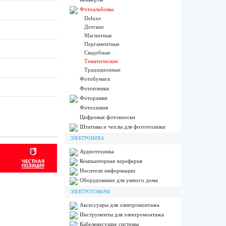
Фотоальбомы
Deluxe
Детские
Магнитные
Пергаментные
Свадебные
Тематические
Традиционные
Фотобумага
Фотопленка
Фоторамки
Фотохимия
Цифровые фотокиоски
Штативы и чехлы для фототехники
ЭЛЕКТРОНИКА
Аудиотехника
Компьютерная переферия
Носители информации
Оборудование для умного дома
ЭЛЕКТРОТОВАРЫ
Аксессуары для электромонтажа
Инструменты для электромонтажа
Кабеленесущие системы