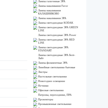
Лампы галогенные ЭРА
Лампы накаливания Favor
Лампы накаливания
КАЛАШНИКОВО
Лампы накаливания ЭРА
Лампы светодиодные KODAK
Лампы светодиодные ЭРА GREEN
LINE
Лампы светодиодные ЭРА Power
Лампы светодиодные ЭРА RED
LINE
Лампы светодиодные ЭРА
STANDART
Лампы светодиодные ЭРА Белт-
Лайт
Лампы филаментные ЭРА
Линейные светильники бытовые
Люстры
Настольные светильники
Новогоднее освещение
Ночники
Офисные светильники
Патроны, переходники, ПРА
Прожекторы
Промышленные светильники