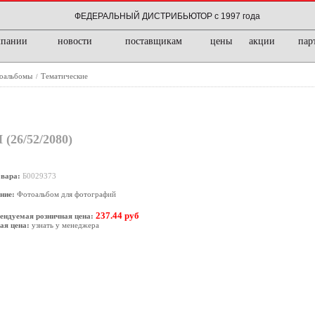
ФЕДЕРАЛЬНЫЙ ДИСТРИБЬЮТОР с 1997 года
мпании
новости
поставщикам
цены
акции
пар
оальбомы
Тематические
/
6/52/2080)
овара:
Б0029373
ние:
Фотоальбом для фотографий
237.44 руб
ендуемая розничная цена:
ая цена:
узнать у менеджера