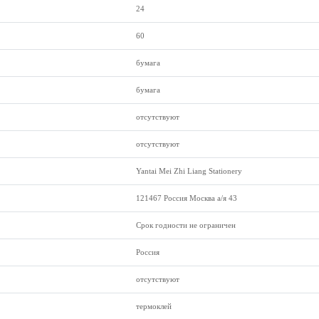
24
60
бумага
бумага
отсутствуют
отсутствуют
Yantai Mei Zhi Liang Stationery
121467 Россия Москва а/я 43
Срок годности не ограничен
Россия
отсутствуют
термоклей