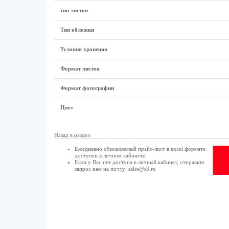
тип листов
Тип обложки
Условия хранения
Формат листов
Формат фотографии
Цвет
Назад в раздел
Ежедневно обновляемый прайс-лист в excel формате
доступен в
личном кабинете
.
Если у Вас нет доступа в
личный кабинет
, отправьте
запрос нам на почту:
sales@s3.ru