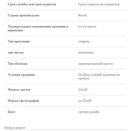
Срок службы или срок годности
Срок годности не ограничен
Страна производства
Китай
Температурные ограничения хранения и
отсутствуют
перевозки
Тип крепления
спираль
тип листов
магнитные
Тип обложки
ламинированный картон
Условия хранения
Особых условий хранения не
требует
Формат листов
23х28
Формат фотографии
до 25х20
Цвет
смотри дизайн
Назад в раздел