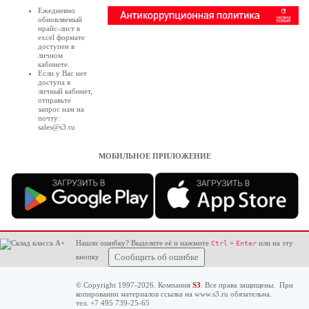
Ежедневно
обновляемый
прайс-лист в
excel формате
доступен в
личном
кабинете
.
Если у Вас нет
доступа в
личный кабинет
,
отправьте
запрос нам на
почту:
sales@s3.ru
МОБИЛЬНОЕ ПРИЛОЖЕНИЕ
Нашли ошибку? Выделите её и нажмите
+
или на эту
Ctrl
Enter
кнопку
Сообщить об ошибке
© Copyright 1997-2026. Компания
S3
. Все права защищены. При
копировании материалов ссылка на
www.s3.ru
обязательна.
тел. +7 495 739-25-65