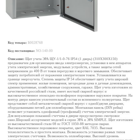
Код товара:
Б0028768
Код поставщика:
NO-140-00
Описание:
Щит учета ЭРА ЩУ-1/1-0-76 IP54 (1 дверь) (310Х300Х150)
предназначен для организации ввода электроэнергии, установки в нем аппаратов
учета электрической энергии, модульных устройств, а также защиты сетей
напряжением до 400 В от токов перегрузки и короткого замыкания. Обеспечивает
защиту потребителей от поражения электрическим током. Устанавливается на
границе энергоучета. Степень защиты IP 54 обеспечивает щиту учета широкий
спектр применения: жилые помещения, загородные дома и дачные домовладения,
административные, хозяйственные сооружения, гаражи. Щит учета изготовлен из
качественной российской стали, имеет жесткий сварной корпус и
высококачественное эпоксидно-полиэфирное порошковое наружное покрытие. На
контур двери нанесен уплотнительный состав из вспененного полиуретана. Щит
представляет собой металлический сварной корпус с одной/двумя дверцами,
оборудованными петлей для опломбировки. Монтажная панель (DIN рейка)
позволяет установить однофазный (трехфазный) счетчик электрической энергии.
Для визуализации показаний счетчика в дверке предусмотрено смотровое
окно.Широкий ассортимент моделей в серии ЭРА и ЭРА SIMPLE. Щит изготовлен
из высококачественной стали 08 пс ГОСТ 1050-88 методом сварки.
Высококачественное порошковое покрытие, цвет RAL 7035. Высокая
технологичность и простота монтажа. Возможность установки разных типов
электрических счетчиков. Возможность опломбировки. Высокий уровень