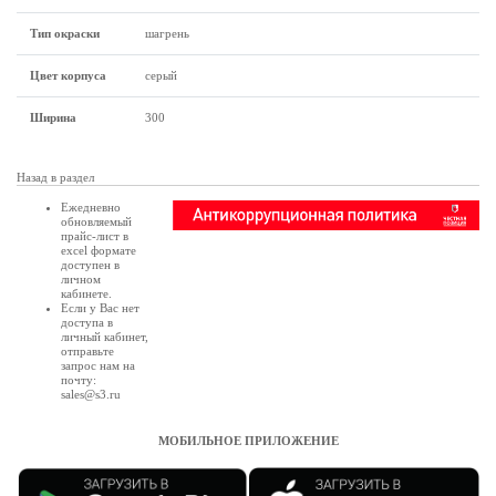
Тип окраски
шагрень
Цвет корпуса
серый
Ширина
300
Назад в раздел
Ежедневно
обновляемый
прайс-лист в
excel формате
доступен в
личном
кабинете
.
Если у Вас нет
доступа в
личный кабинет
,
отправьте
запрос нам на
почту:
sales@s3.ru
МОБИЛЬНОЕ ПРИЛОЖЕНИЕ