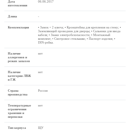
Дата
06.06.2017
изготовления
Длина
-
Комплектация
• Замок + 2 ключа; • Кронштейны для крепления на стену; •
Заземляющий проводник для дверцы; • Сальники для ввода
кабеля; • Знаки электробезопасности; • Монтажный
комплект; • Смотровое стеклышко; • Паспорт изделия; •
DIN-рейка.
Наличие
нет
аллергенов и
резких запахов
Наличие
нет
категории ЛВЖ
и ГЖ
Страна
Россия
производства
Температурные
нет
ограничения
хранения и
перевозки
Тип корпуса
ЩУ