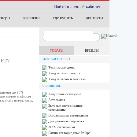
Войти в личный кабинет
тнеры
вакансии
где купить
контакты
ТОВАРЫ
БРЕНДЫ
Е27
БЫТОВАЯ ТЕХНИКА
Техника для дома
Уход за полостью рта
Уход за телом и волосами
ОСВЕЩЕНИЕ
экономит до 90%
Аварийное освещение
плым светом с жёлтым
Автолампы
ьзуется в потолочных,
Бытовые светодиодные
светильники
Встраиваемые светильники
Декоративная подсветка
ЖКХ светильники
Лампы cветодиодные Philips