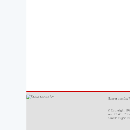
Нашли ошибку?
© Copyright 19
тел. +7 495 739
e-mail:
s3@s3.r