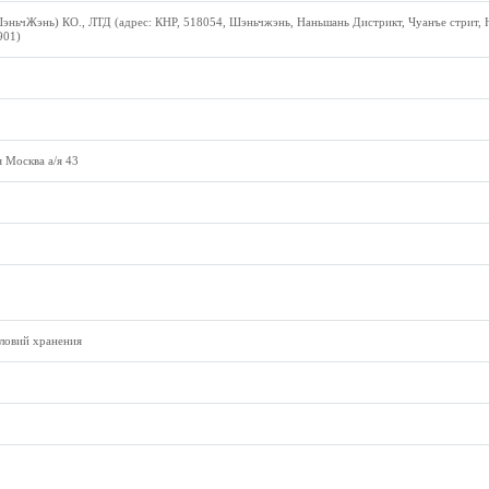
эньчЖэнь) КО., ЛТД (адрес: КНР, 518054, Шэньчжэнь, Наньшань Дистрикт, Чуанъе стрит, 
901)
 Москва а/я 43
ловий хранения