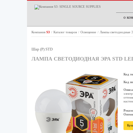
о ко
Компания
S3
Каталог товаров
Освещение
Лампы светодиодные
/
/
/
Шар (P) STD
ЛАМПА СВЕТОДИОДНАЯ ЭРА STD LED 
Код т
Код п
Описа
электр
оттенк
настен
Реком
Оптов
Куп