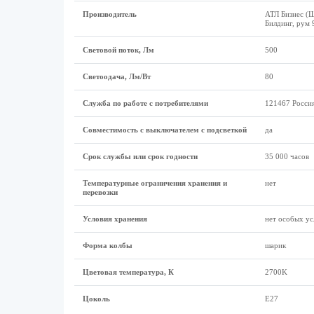
Производитель
АТЛ Бизнес (Ш
Билдинг, рум 
Световой поток, Лм
500
Светоодача, Лм/Вт
80
Служба по работе с потребителями
121467 Россия
Совместимость с выключателем с подсветкой
да
Срок службы или срок годности
35 000 часов
Температурные ограничения хранения и
нет
перевозки
Условия хранения
нет особых ус
Форма колбы
шарик
Цветовая температура, К
2700K
Цоколь
Е27