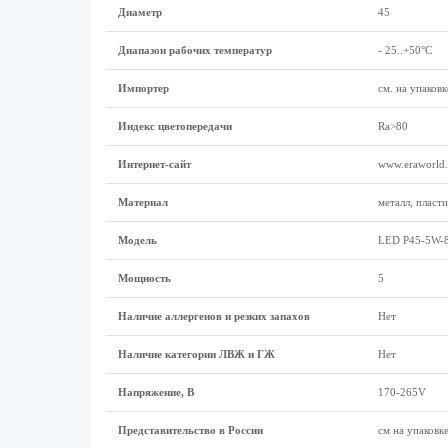
Диаметр
45
Диапазон рабочих температур
- 25..+50°C
Импортер
см. на упаковк
Индекс цветопередачи
Ra>80
Интернет-сайт
www.eraworld.
Материал
металл, пласти
Модель
LED P45-5W-
Мощность
5
Наличие аллергенов и резких запахов
Нет
Наличие категории ЛВЖ и ГЖ
Нет
Напряжение, В
170-265V
Представительство в России
см на упаковк