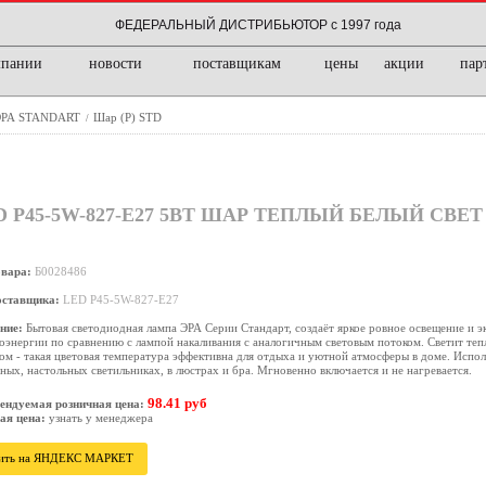
ФЕДЕРАЛЬНЫЙ ДИСТРИБЬЮТОР с 1997 года
мпании
новости
поставщикам
цены
акции
пар
 ЭРА STANDART
Шар (P) STD
/
P45-5W-827-E27 5ВТ ШАР ТЕПЛЫЙ БЕЛЫЙ СВEТ 
овара:
Б0028486
оставщика:
LED P45-5W-827-E27
ние:
Бытовая светодиодная лампа ЭРА Серии Стандарт, создаёт яркое ровное освещение и 
оэнергии по сравнению с лампой накаливания с аналогичным световым потоком. Светит те
ом - такая цветовая температура эффективна для отдыха и уютной атмосферы в доме. Испол
ных, настольных светильниках, в люстрах и бра. Мгновенно включается и не нагревается.
98.41 руб
ендуемая розничная цена:
ая цена:
узнать у менеджера
ить на ЯНДЕКС МАРКЕТ