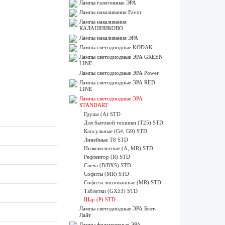
Лампы галогенные ЭРА
Лампы накаливания Favor
Лампы накаливания
КАЛАШНИКОВО
Лампы накаливания ЭРА
Лампы светодиодные KODAK
Лампы светодиодные ЭРА GREEN
LINE
Лампы светодиодные ЭРА Power
Лампы светодиодные ЭРА RED
LINE
Лампы светодиодные ЭРА
STANDART
Груша (A) STD
Для бытовой техники (Т25) STD
Капсульные (G4, G9) STD
Линейные Т8 STD
Низковольтные (А, MR) STD
Рефлектор (R) STD
Свеча (B/BXS) STD
Софиты (MR) STD
Софиты линзованные (MR) STD
Таблетки (GX53) STD
Шар (P) STD
Лампы светодиодные ЭРА Белт-
Лайт
Лампы филаментные ЭРА