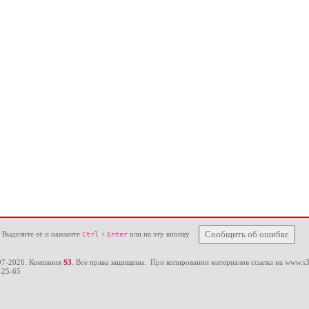
 Выделите её и нажмите
+
или на эту кнопку
Сообщить об ошибке
Ctrl
Enter
97-2026. Компания
S3
. Все права защищены. При копировании материалов ссылка на
www.s3
-25-65
u