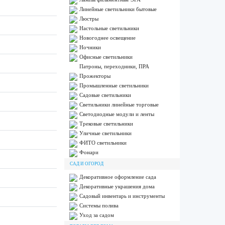
Линейные светильники бытовые
Люстры
Настольные светильники
Новогоднее освещение
Ночники
Офисные светильники
Патроны, переходники, ПРА
Прожекторы
Промышленные светильники
Садовые светильники
Светильники линейные торговые
Светодиодные модули и ленты
Трековые светильники
Уличные светильники
ФИТО светильники
Фонари
САД И ОГОРОД
Декоративное оформление сада
Декоративные украшения дома
Садовый инвентарь и инструменты
Системы полива
Уход за садом