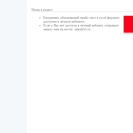
Назад в раздел
Ежедневно обновляемый прайс-лист в excel формате
доступен в
личном кабинете
.
Если у Вас нет доступа в
личный кабинет
, отправьте
запрос нам на почту:
sales@s3.ru