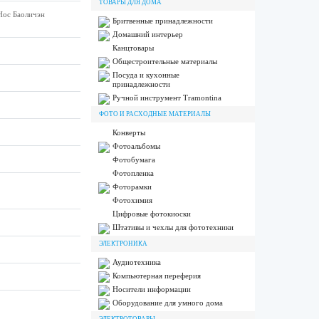
ТОВАРЫ ДЛЯ ДОМА
Нос Баоличэн
Бритвенные принадлежности
Домашний интерьер
Канцтовары
Общестроительные материалы
Посуда и кухонные
принадлежности
Ручной инструмент Tramontina
ФОТО И РАСХОДНЫЕ МАТЕРИАЛЫ
Конверты
Фотоальбомы
Фотобумага
Фотопленка
Фоторамки
Фотохимия
Цифровые фотокиоски
Штативы и чехлы для фототехники
ЭЛЕКТРОНИКА
Аудиотехника
Компьютерная переферия
Носители информации
Оборудование для умного дома