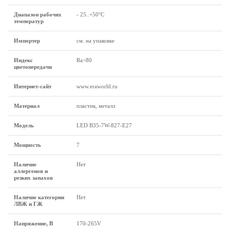
Диапазон рабочих
- 25..+50°C
температур
Импортер
см. на упаковке
Индекс
Ra>80
цветопередачи
Интернет-сайт
www.eraworld.ru
Материал
пластик, металл
Модель
LED B35-7W-827-E27
Мощность
7
Наличие
Нет
аллергенов и
резких запахов
Наличие категории
Нет
ЛВЖ и ГЖ
Напряжение, В
170-265V