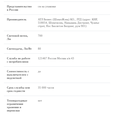
Представительство
см на упаковке
в России
Производитель
АТЛ Бизнес (ШэньчЖэнь) КО., ЛТД (адрес: КНР,
518054, Шэньчжэнь, Наньшань Дистрикт, Чуанъе
стрит, Нос Баоличэн Билдинг, рум 901)
Световой поток,
700
Лм
Светоодача, Лм/Вт
80
Служба по работе
121467 Россия Москва а/я 43
с потребителями
Совместимость с
да
выключателем с
подсветкой
Срок службы или
35 000 часов
срок годности
Температурные
нет
ограничения
хранения и
перевозки