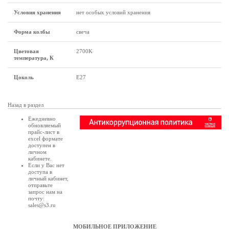
Условия хранения
нет особых условий хранения
Форма колбы
свеча
Цветовая
2700K
температура, К
Цоколь
Е27
Назад в раздел
Ежедневно
обновляемый
прайс-лист в
excel формате
доступен в
личном
кабинете
.
Если у Вас нет
доступа в
личный кабинет
,
отправьте
запрос нам на
почту:
sales@s3.ru
МОБИЛЬНОЕ ПРИЛОЖЕНИЕ