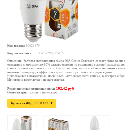
Код товара:
Б0028479
Код поставщика:
LED B35-7W-827-E27
Описание:
Бытовая светодиодная лампа ЭРА Серии Стандарт, создаёт яркое ровное
освещение и экономит до 90% электроэнергии по сравнению с лампой накаливания
с аналогичным световым потоком. Светит теплым светом с жёлтым оттенком - такая
цветовая температура эффективна для отдыха и уютной атмосферы в доме.
Используется в потолочных, настенных, настольных светильниках, в люстрах и бра.
Мгновенно включается и не нагревается.
102.42 руб
Рекомендуемая розничная цена:
Оптовая цена:
узнать у менеджера
Купить на ЯНДЕКС МАРКЕТ