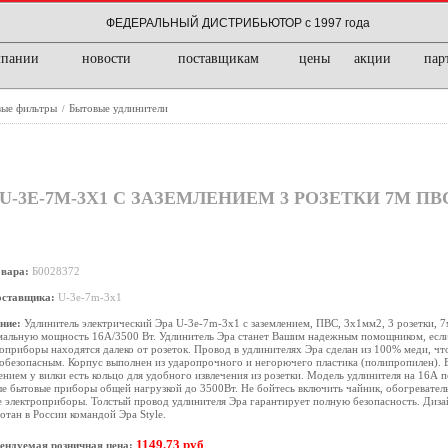
ФЕДЕРАЛЬНЫЙ ДИСТРИБЬЮТОР с 1997 года
мпании
новости
поставщикам
цены
акции
пар
вые фильтры
Бытовые удлинители
/
-3E-7M-3X1 С ЗАЗЕМЛЕНИЕМ 3 РОЗЕТКИ 7М ПВ
овара:
Б0028372
оставщика:
U-3e-7m-3x1
ние:
Удлинитель электрический Эра U-3e-7m-3x1 с заземлением, ПВС, 3x1мм2, 3 розетки, 7
мальную мощность 16А/3500 Вт. Удлинитель Эра станет Вашим надежным помощником, ес
оприборы находятся далеко от розеток. Провод в удлинителях Эра сделан из 100% меди, чт
безопасным. Корпус выполнен из ударопрочного и негорючего пластика (полипропилен). 
ением у вилки есть кольцо для удобного извлечения из розетки. Модель удлинителя на 16А 
 бытовые приборы общей нагрузкой до 3500Вт. Не бойтесь включить чайник, обогревател
 электроприборы. Толстый провод удлинителя Эра гарантирует полную безопасность. Диза
отан в России командой Эра Style.
1149.73 руб
ендуемая розничная цена: