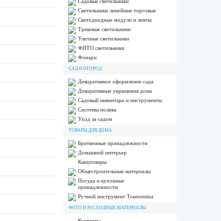
Садовые светильники
Светильники линейные торговые
Светодиодные модули и ленты
Трековые светильники
Уличные светильники
ФИТО светильники
Фонари
САД И ОГОРОД
Декоративное оформление сада
Декоративные украшения дома
Садовый инвентарь и инструменты
Системы полива
Уход за садом
ТОВАРЫ ДЛЯ ДОМА
Бритвенные принадлежности
Домашний интерьер
Канцтовары
Общестроительные материалы
Посуда и кухонные
принадлежности
Ручной инструмент Tramontina
ФОТО И РАСХОДНЫЕ МАТЕРИАЛЫ
Конверты