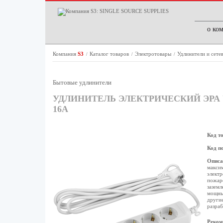
о ко
Компания
S3
Каталог товаров
Электротовары
Удлинители и сете
/
/
/
Бытовые удлинители
УДЛИНИТЕЛЬ ЭЛЕКТРИЧЕСКИЙ ЭРА U
16А
Код т
Код п
Описа
макси
электр
пожаро
заземл
мощные
другие
разраб
Реком