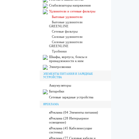
Стабилизаторы напряжения
Удлинители и сетевые фильтры
Бытовые удлинители
Бытовые удлинители
GREENLINE
Сетевые фильтры
Силовые удлинители
Силовые удлинители
GREENLINE
Тройники
Шкафы, корпуса, боксы и
принадлежности к ним
Электрозвонки
ЭЛЕМЕНТЫ ПИТАНИЯ И ЗАРЯДНЫЕ
УСТРОЙСТВА
Аккумуляторы
Батарейки
Сетевые зарядные устройства
ЯРЕКЛАМА
яРеклама (04 Элементы питания)
яРеклама (28 Интерьерное
освещение)
яРеклама (45 Кабеленесущие
системы)
яРеклама (77 Силовые кабели и