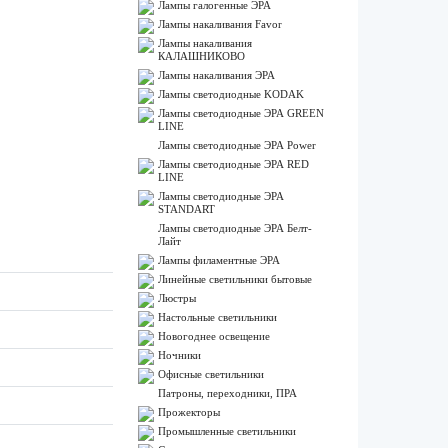
Лампы галогенные ЭРА
Лампы накаливания Favor
Лампы накаливания
КАЛАШНИКОВО
Лампы накаливания ЭРА
Лампы светодиодные KODAK
Лампы светодиодные ЭРА GREEN
LINE
Лампы светодиодные ЭРА Power
Лампы светодиодные ЭРА RED
LINE
Лампы светодиодные ЭРА
STANDART
Лампы светодиодные ЭРА Белт-
Лайт
Лампы филаментные ЭРА
Линейные светильники бытовые
Люстры
Настольные светильники
Новогоднее освещение
Ночники
Офисные светильники
Патроны, переходники, ПРА
Прожекторы
Промышленные светильники