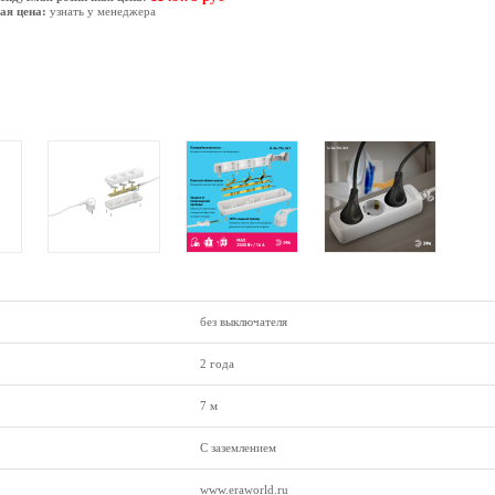
ая цена:
узнать у менеджера
без выключателя
2 года
7 м
С заземлением
www.eraworld.ru