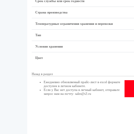
Срок службы или срок годности
Страна производства
Температурные ограничения хранения и перевозки
Тип
Условия хранения
Цвет
Назад в раздел
Ежедневно обновляемый прайс-лист в excel формате
доступен в
личном кабинете
.
Если у Вас нет доступа в
личный кабинет
, отправьте
запрос нам на почту:
sales@s3.ru