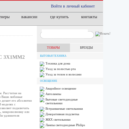
Войти в личный кабинет
тнеры
вакансии
где купить
контакты
ТОВАРЫ
БРЕНДЫ
С 3X1ММ2
БЫТОВАЯ ТЕХНИКА
Техника для дома
Уход за полостью рта
Уход за телом и волосами
ОСВЕЩЕНИЕ
Аварийное освещение
м. Рассчитан на
Автолампы
ли Ваши любимые
Бытовые светодиодные
о делает его абсолютно
светильники
В моделях с
позволяет подключить
Встраиваемые светильники
ь, микроволновку или
Декоративная подсветка
йн удлинителя
ЖКХ светильники
Лампы cветодиодные Philips