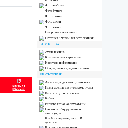
Фотоальбомы
Фотобумага
Фотопленка
Фоторамки
Фотохимия
Цифровые фотокиоски
Штативы и чехлы для фототехники
ЭЛЕКТРОНИКА
Аудиотехника
Компьютерная переферия
Носители информации
Оборудование для умного дома
ЭЛЕКТРОТОВАРЫ
Аксессуары для электромонтажа
Инструменты для электромонтажа
Кабеленесущие системы
Кабель
Низковольтное оборудование
Паяльное оборудование и
аксессуары
Разъёмы, переходники, ТВ
делители
Розетки и выключатели