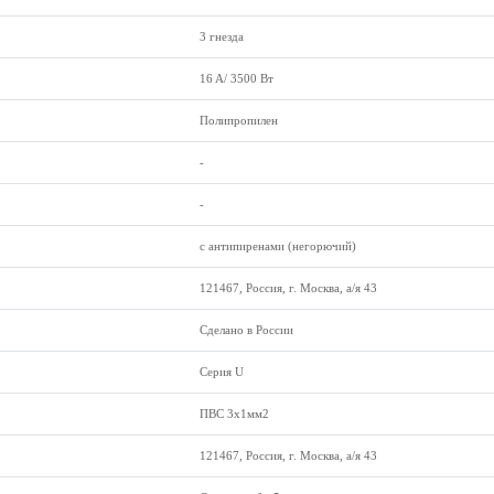
3 гнезда
16 A/ 3500 Вт
Полипропилен
-
-
с антипиренами (негорючий)
121467, Россия, г. Москва, а/я 43
Сделано в России
Серия U
ПВС 3x1мм2
121467, Россия, г. Москва, а/я 43