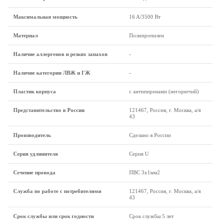
Максимальная мощность
16 A/3500 Вт
Материал
Полипропилен
Наличие аллергенов и резких запахов
-
Наличие категории ЛВЖ и ГЖ
-
Пластик корпуса
с антипиренами (негорючий)
Представительство в России
121467, Россия, г. Москва, а/я
43
Производитель
Сделано в России
Серия удлинителя
Серия U
Сечение провода
ПВС 3x1мм2
Служба по работе с потребителями
121467, Россия, г. Москва, а/я
43
Срок службы или срок годности
Срок службы 5 лет