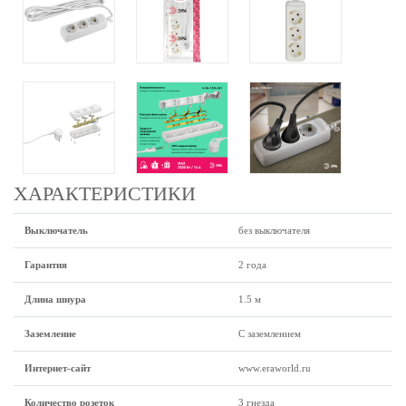
ХАРАКТЕРИСТИКИ
Выключатель
без выключателя
Гарантия
2 года
Длина шнура
1.5 м
Заземление
С заземлением
Интернет-сайт
www.eraworld.ru
Количество розеток
3 гнезда