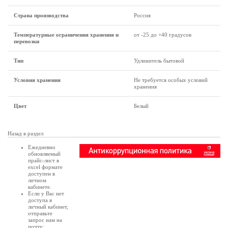
Страна производства
Россия
Температурные ограничения хранения и
от -25 до +40 градусов
перевозки
Тип
Удлинитель бытовой
Условия хранения
Не требуется особых условий
хранения
Цвет
Белый
Назад в раздел
Ежедневно
обновляемый
прайс-лист в
excel формате
доступен в
личном
кабинете
.
Если у Вас нет
доступа в
личный кабинет
,
отправьте
запрос нам на
почту: