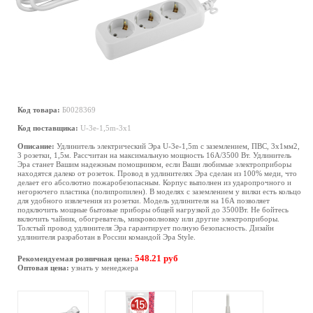
Код товара:
Б0028369
Код поставщика:
U-3e-1,5m-3x1
Описание:
Удлинитель электрический Эра U-3e-1,5m с заземлением, ПВС, 3x1мм2,
3 розетки, 1,5м. Рассчитан на максимальную мощность 16А/3500 Вт. Удлинитель
Эра станет Вашим надежным помощником, если Ваши любимые электроприборы
находятся далеко от розеток. Провод в удлинителях Эра сделан из 100% меди, что
делает его абсолютно пожаробезопасным. Корпус выполнен из ударопрочного и
негорючего пластика (полипропилен). В моделях с заземлением у вилки есть кольцо
для удобного извлечения из розетки. Модель удлинителя на 16А позволяет
подключить мощные бытовые приборы общей нагрузкой до 3500Вт. Не бойтесь
включить чайник, обогреватель, микроволновку или другие электроприборы.
Толстый провод удлинителя Эра гарантирует полную безопасность. Дизайн
удлинителя разработан в России командой Эра Style.
548.21 руб
Рекомендуемая розничная цена:
Оптовая цена:
узнать у менеджера