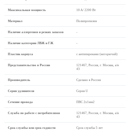
Максимальная мощность
10 A/ 2200 Вт
Материал
Полипропилен
Наличие аллергенов и резких запахов
-
Наличие категории ЛВЖ и ГЖ
-
Пластик корпуса
с антипиренами (негорючий)
Представительство в России
121467, Россия, г. Москва, а/я
43
Производитель
Сделано в России
Серия удлинителя
Серия U
Сечение провода
ПВС 2x1мм2
Служба по работе с потребителями
121467, Россия, г. Москва, а/я
43
Срок службы или срок годности
Срок службы 5 лет