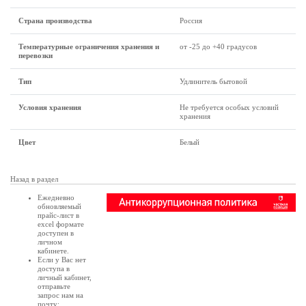
Страна производства
Россия
Температурные ограничения хранения и
от -25 до +40 градусов
перевозки
Тип
Удлинитель бытовой
Условия хранения
Не требуется особых условий
хранения
Цвет
Белый
Назад в раздел
Ежедневно
обновляемый
прайс-лист в
excel формате
доступен в
личном
кабинете
.
Если у Вас нет
доступа в
личный кабинет
,
отправьте
запрос нам на
почту: