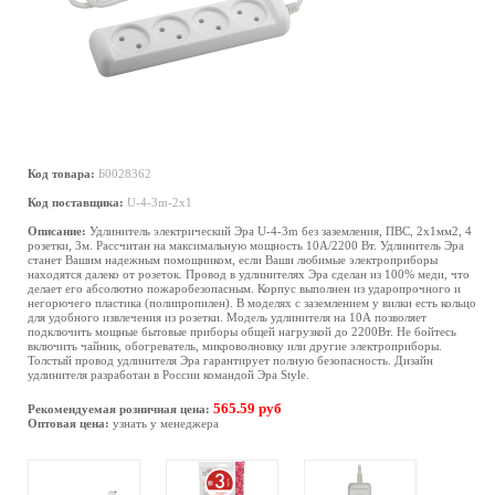
Код товара:
Б0028362
Код поставщика:
U-4-3m-2x1
Описание:
Удлинитель электрический Эра U-4-3m без заземления, ПВС, 2x1мм2, 4
розетки, 3м. Рассчитан на максимальную мощность 10А/2200 Вт. Удлинитель Эра
станет Вашим надежным помощником, если Ваши любимые электроприборы
находятся далеко от розеток. Провод в удлинителях Эра сделан из 100% меди, что
делает его абсолютно пожаробезопасным. Корпус выполнен из ударопрочного и
негорючего пластика (полипропилен). В моделях с заземлением у вилки есть кольцо
для удобного извлечения из розетки. Модель удлинителя на 10А позволяет
подключить мощные бытовые приборы общей нагрузкой до 2200Вт. Не бойтесь
включить чайник, обогреватель, микроволновку или другие электроприборы.
Толстый провод удлинителя Эра гарантирует полную безопасность. Дизайн
удлинителя разработан в России командой Эра Style.
565.59 руб
Рекомендуемая розничная цена:
Оптовая цена:
узнать у менеджера