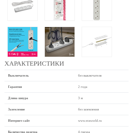
ХАРАКТЕРИСТИКИ
Выключатель
без выключателя
Гарантия
2 года
Длина шнура
3 м
Заземление
без заземления
Интернет-сайт
www.eraworld.ru
Количество розеток
4 гнезда