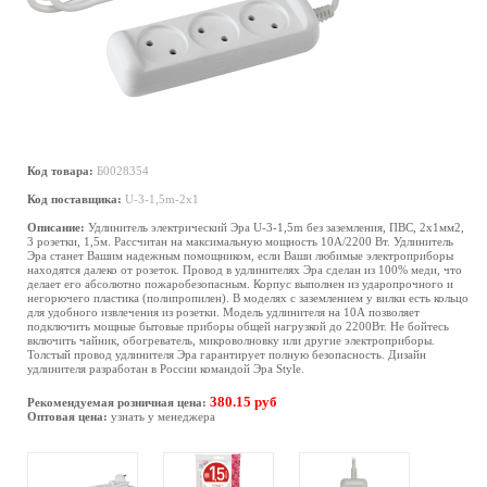
Код товара:
Б0028354
Код поставщика:
U-3-1,5m-2x1
Описание:
Удлинитель электрический Эра U-3-1,5m без заземления, ПВС, 2x1мм2,
3 розетки, 1,5м. Рассчитан на максимальную мощность 10А/2200 Вт. Удлинитель
Эра станет Вашим надежным помощником, если Ваши любимые электроприборы
находятся далеко от розеток. Провод в удлинителях Эра сделан из 100% меди, что
делает его абсолютно пожаробезопасным. Корпус выполнен из ударопрочного и
негорючего пластика (полипропилен). В моделях с заземлением у вилки есть кольцо
для удобного извлечения из розетки. Модель удлинителя на 10А позволяет
подключить мощные бытовые приборы общей нагрузкой до 2200Вт. Не бойтесь
включить чайник, обогреватель, микроволновку или другие электроприборы.
Толстый провод удлинителя Эра гарантирует полную безопасность. Дизайн
удлинителя разработан в России командой Эра Style.
380.15 руб
Рекомендуемая розничная цена:
Оптовая цена:
узнать у менеджера