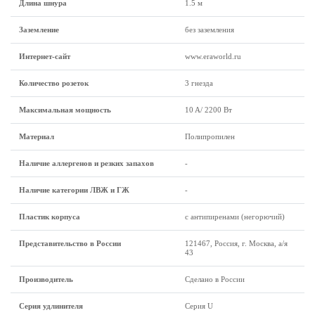
Длина шнура
1.5 м
Заземление
без заземления
Интернет-сайт
www.eraworld.ru
Количество розеток
3 гнезда
Максимальная мощность
10 A/ 2200 Вт
Материал
Полипропилен
Наличие аллергенов и резких запахов
-
Наличие категории ЛВЖ и ГЖ
-
Пластик корпуса
с антипиренами (негорючий)
Представительство в России
121467, Россия, г. Москва, а/я
43
Производитель
Сделано в России
Серия удлинителя
Серия U