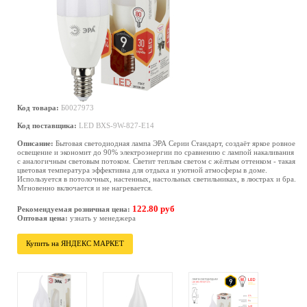
Код товара:
Б0027973
Код поставщика:
LED BXS-9W-827-E14
Описание:
Бытовая светодиодная лампа ЭРА Серии Стандарт, создаёт яркое ровное
освещение и экономит до 90% электроэнергии по сравнению с лампой накаливания
с аналогичным световым потоком. Светит теплым светом с жёлтым оттенком - такая
цветовая температура эффективна для отдыха и уютной атмосферы в доме.
Используется в потолочных, настенных, настольных светильниках, в люстрах и бра.
Мгновенно включается и не нагревается.
122.80 руб
Рекомендуемая розничная цена:
Оптовая цена:
узнать у менеджера
Купить на ЯНДЕКС МАРКЕТ