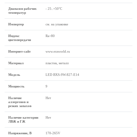
Диапазон рабочих
- 25..+50°C
температур
Импортер
см. на упаковке
Индекс
Ra>80
цветопередачи
Интернет-сайт
www.eraworld.ru
Материал
пластик, металл
Модель
LED BXS-9W-827-E14
Мощность
9
Наличие
Нет
аллергенов и
резких запахов
Наличие категории
Нет
ЛВЖ и ГЖ
Напряжение, В
170-265V