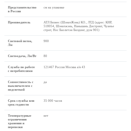
Представительство
см на упаковке
в России
Производитель
АТЛ Бизнес (ШэньчЖэнь) КО., ЛТД (адрес: КНР,
518054, Шэньчжэнь, Наньшань Дистрикт, Чуанъе
стрит, Нос Баоличэн Билдинг, рум 901)
Световой поток,
900
Лм
Светоодача, Лм/Вт
80
Служба по работе
121467 Россия Москва а/я 43
с потребителями
Совместимость с
да
выключателем с
подсветкой
Срок службы или
35 000 часов
срок годности
Температурные
нет
ограничения
хранения и
перевозки