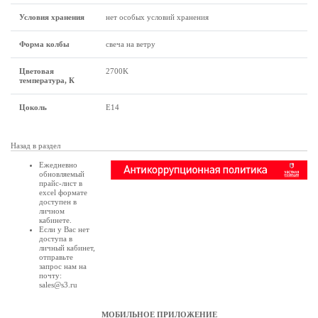
Условия хранения
нет особых условий хранения
Форма колбы
свеча на ветру
Цветовая
2700K
температура, К
Цоколь
Е14
Назад в раздел
Ежедневно
обновляемый
прайс-лист в
excel формате
доступен в
личном
кабинете
.
Если у Вас нет
доступа в
личный кабинет
,
отправьте
запрос нам на
почту:
sales@s3.ru
МОБИЛЬНОЕ ПРИЛОЖЕНИЕ