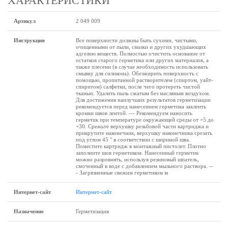
ХАРАКТЕРИСТИКИ
Артикул
2 049 009
Инструкция
Все поверхности должны быть сухими, чистыми,
очищенными от пыли, смазки и других ухудшающих
адгезию веществ. Полностью очистить основание от
остатков старого герметика или других материалов, а
также плесени (в случае необходимость использовать
смывку для силикона). Обезжирить поверхность с
помощью, пропитанной растворителем (спиртом, уайт-
спиритом) салфетки, после чего протереть чистой
тканью. Удалить пыль сжатым без масляным воздухом.
Для достижения наилучших результатов герметизации
рекомендуется перед нанесением герметика заклеить
кромки швов лентой. --- Рекомендуем наносить
герметик при температуре окружающей среды от +5 до
+30. Срежьте верхушку резьбовой части картриджа и
прикрутите наконечник, верхушку наконечника срезать
под углом 45 ° в соответствии с шириной шва.
Поместите картридж в монтажный пистолет. Плотно
заполните шов герметиком. Нанесенный герметик
можно разровнять, используя резиновый шпатель,
смоченный в воде с добавлением мыльного раствора. --
- Загрязненные свежим герметиком м
Интернет-сайт
Интернет-сайт
Назначение
Герметизация