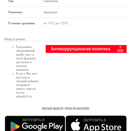
Тип
Герметики
Упаковка
картридж
Условия хранения
от +5°C до +25°C
Назад в раздел
Ежедневно
обновляемый
прайс-лист в
excel формате
доступен в
личном
кабинете
.
Если у Вас нет
доступа в
личный кабинет
,
отправьте
запрос нам на
почту:
sales@s3.ru
МОБИЛЬНОЕ ПРИЛОЖЕНИЕ