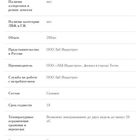
Наличие
нет
аллергенов и
резких запахов
Наличие категории
нет
ЛВЖ и ГЖ
Объем
280мл
Представительство
ООО Лаб Индастриз
в России
Производитель
ООО «ЛАБ Индастриз», филиал в городе Тосно
Служба по работе
ООО Лаб Индастриз
с потребителями
Состав
Силикон
Срок годности
18
Температурные
Возможно замораживание до двух недель до минус 20
ограничения
оС
хранения и
перевозки