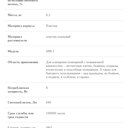
пульсации светового
потока, %
Масса, кг
0,3
Материал корпуса
Пластик
Материал
пластик опаловый
рассеивателя
Модель
SPB-1
Область применения
Для освещения помещений с повышенной
влажностью – лестничные клетки, балконы, подвалы,
технические и подсобные помещения. А также для
бытового использования – над крыльцом, на балконе,
в подвале, в хозблоке, в гараже.
Потребляемая
8
мощность, Вт
Световой поток, Лм
640
Срок службы или
100000 часов
срок годности
Степень защиты от
IP65