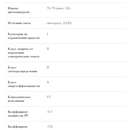
Индекс
70-79 (класс 2A)
цветопередачи
Источник света
светодиод. (LED)
Категория по
1
ограничению яркости
Класс защиты от
II
поражения
электрическим током
Класс
П
светораспределения
Класс
А
энергоэффективности
Климатическое
У2
исполнение
Коэффициент
>0.7
мощности, PF
Коэффициент
<5%